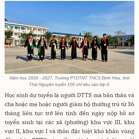
Năm học 2026 - 2027, Trường PTDTNT THCS Định Hóa, tỉnh
Thái Nguyên tuyển 105 chỉ tiêu vào lớp 6.
Học sinh dự tuyển là người DTTS mà bản thân và
cha hoặc mẹ hoặc người giám hộ thường trú từ 36
tháng liên tục trở lên tính đến ngày nộp hồ sơ
tuyển sinh tại các xã (phường) khu vực III, khu
vực II, khu vực I và thôn đặc biệt khó khăn vùng