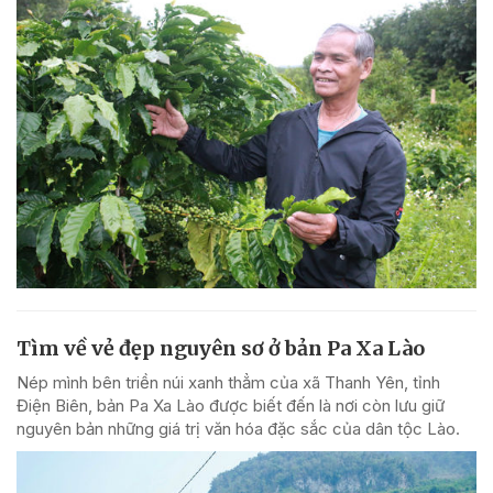
Tìm về vẻ đẹp nguyên sơ ở bản Pa Xa Lào
Nép mình bên triền núi xanh thẳm của xã Thanh Yên, tỉnh
Điện Biên, bản Pa Xa Lào được biết đến là nơi còn lưu giữ
nguyên bản những giá trị văn hóa đặc sắc của dân tộc Lào.