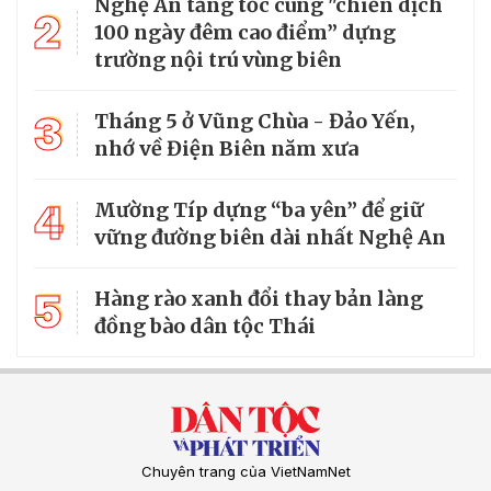
Nghệ An tăng tốc cùng "chiến dịch
2
100 ngày đêm cao điểm” dựng
trường nội trú vùng biên
3
Tháng 5 ở Vũng Chùa - Đảo Yến,
nhớ về Điện Biên năm xưa
4
Mường Típ dựng “ba yên” để giữ
vững đường biên dài nhất Nghệ An
5
Hàng rào xanh đổi thay bản làng
đồng bào dân tộc Thái
Chuyên trang của VietNamNet