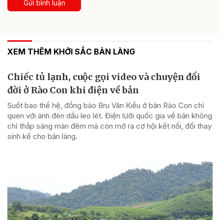
Gửi bình luận
XEM THÊM KHỞI SẮC BẢN LÀNG
Chiếc tủ lạnh, cuộc gọi video và chuyện đổi
đời ở Rào Con khi điện về bản
Suốt bao thế hệ, đồng bào Bru Vân Kiều ở bản Rào Con chỉ
quen với ánh đèn dầu leo lét. Điện lưới quốc gia về bản không
chỉ thắp sáng màn đêm mà còn mở ra cơ hội kết nối, đổi thay
sinh kế cho bản làng.