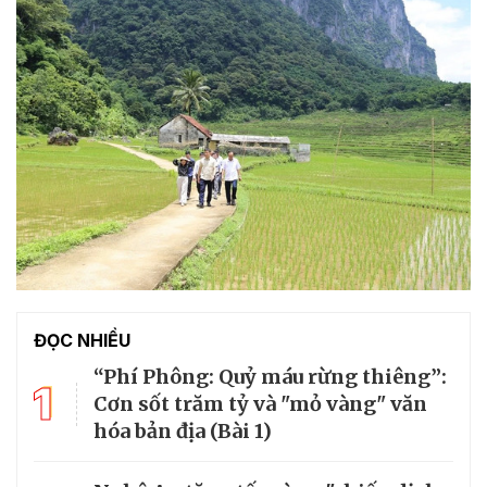
ĐỌC NHIỀU
“Phí Phông: Quỷ máu rừng thiêng”:
1
Cơn sốt trăm tỷ và "mỏ vàng" văn
hóa bản địa (Bài 1)