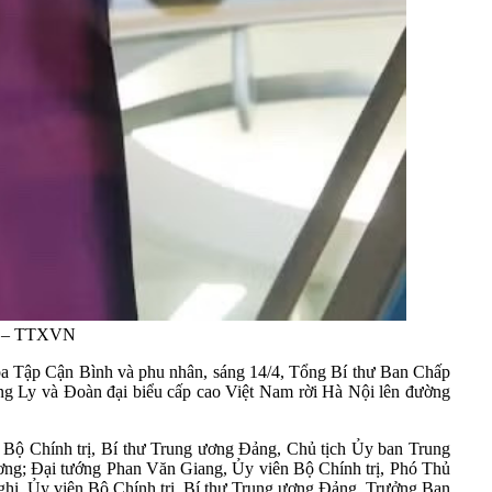
ất – TTXVN
 Tập Cận Bình và phu nhân, sáng 14/4, Tổng Bí thư Ban Chấp
 Ly và Đoàn đại biểu cấp cao Việt Nam rời Hà Nội lên đường
 Bộ Chính trị, Bí thư Trung ương Đảng, Chủ tịch Ủy ban Trung
ng; Đại tướng Phan Văn Giang, Ủy viên Bộ Chính trị, Phó Thủ
ị, Ủy viên Bộ Chính trị, Bí thư Trung ương Đảng, Trưởng Ban