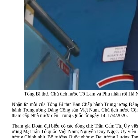
Tổng Bí thư, Chủ tịch nước Tô Lâm và Phu nhân rời Hà
Nhận lời mời của Tổng Bí thư Ban Chấp hành Trung ương Đản
hành Trung ương Đảng Cộng sản Việt Nam, Chủ tịch nước Cộn
thăm cấp Nhà nước đến Trung Quốc từ ngày 14-17/4/2026.
Tham gia Đoàn đại biểu có các đồng chí: Trần Cẩm Tú, Ủy viê
ương Mặt trận Tổ quốc Việt Nam; Nguyễn Duy Ngọc, Ủy viên B
tướng Chính phủ, Bộ trưởng Quốc phòng; Đại tướng Lương Tam