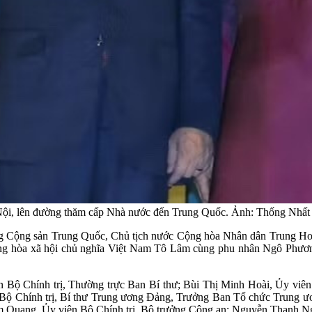
 Nội, lên đường thăm cấp Nhà nước đến Trung Quốc. Ảnh: Thống Nh
g Cộng sản Trung Quốc, Chủ tịch nước Cộng hòa Nhân dân Trung Hoa
g hòa xã hội chủ nghĩa Việt Nam Tô Lâm cùng phu nhân Ngô Phương
n Bộ Chính trị, Thường trực Ban Bí thư; Bùi Thị Minh Hoài, Ủy viên
ộ Chính trị, Bí thư Trung ương Đảng, Trưởng Ban Tổ chức Trung ươ
 Quang, Ủy viên Bộ Chính trị, Bộ trưởng Công an; Nguyễn Thanh Ngh