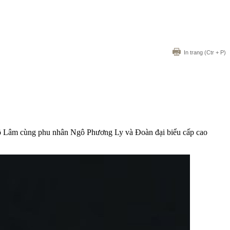
In trang
(Ctr + P)
ô Lâm cùng phu nhân Ngô Phương Ly và Đoàn đại biểu cấp cao