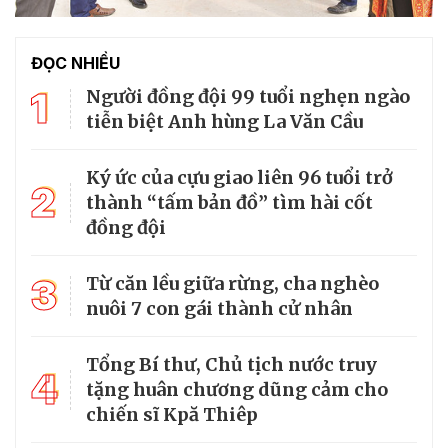
ĐỌC NHIỀU
1
Người đồng đội 99 tuổi nghẹn ngào
tiễn biệt Anh hùng La Văn Cầu
Ký ức của cựu giao liên 96 tuổi trở
2
thành “tấm bản đồ” tìm hài cốt
đồng đội
3
Từ căn lều giữa rừng, cha nghèo
nuôi 7 con gái thành cử nhân
Tổng Bí thư, Chủ tịch nước truy
4
tặng huân chương dũng cảm cho
chiến sĩ Kpă Thiêp