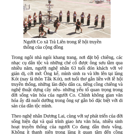
Người Co xã Trà Liên trong lễ hội truyền
thống của cộng đồng
Trong ngôi nhà ngói khang trang, nơi đặt bộ chiêng, các
nhạc cụ dân tộc và những ché cổ được ông sưu tầm qua
nhiều năm, người nghệ nhân 63 tuổi đón khách với vẻ
giản dị, cởi mở. Ông kể, mình sinh ra và lớn lên tại làng
Kót (nay là thôn Tắk Kót), nơi tuổi thơ gắn liền với lễ hội
truyền thống, những làn điệu dân ca, tiếng cồng chiêng và
nghệ thuật dựng cây nêu- những yếu tố quan trọng trong
đời sống văn hóa của người Co. Chính không gian văn
hóa ấy đã nuôi dưỡng trong ông sự gắn bó đặc biệt với di
sản của dân tộc mình.
Theo nghệ nhân Dương Lai, cùng với sự phát triển của đời
sống hiện đại và quá trình giao lưu văn hóa, nhiều sinh
hoạt truyền thống của người Co đang dần thưa vắng.
Không ít thanh niên trong làng ít quan tâm đến cồng