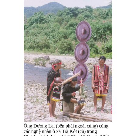
Ông Dương Lai (bên phải ngoài cùng) cùng
các nghệ nhân ở xã Trà Kót (cũ) trong