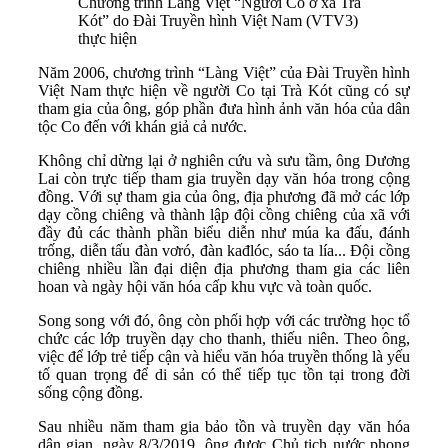
Chương trình Làng Việt “Người Co ở xã Trà
Kót” do Đài Truyền hình Việt Nam (VTV3)
thực hiện
Năm 2006, chương trình “Làng Việt” của Đài Truyền hình
Việt Nam thực hiện về người Co tại Trà Kót cũng có sự
tham gia của ông, góp phần đưa hình ảnh văn hóa của dân
tộc Co đến với khán giả cả nước.
Không chỉ dừng lại ở nghiên cứu và sưu tầm, ông Dương
Lai còn trực tiếp tham gia truyền dạy văn hóa trong cộng
đồng. Với sự tham gia của ông, địa phương đã mở các lớp
dạy cồng chiêng và thành lập đội cồng chiêng của xã với
đầy đủ các thành phần biểu diễn như múa ka đấu, đánh
trống, diễn tấu đàn vơró, đàn kađlóc, sáo ta lía... Đội cồng
chiêng nhiều lần đại diện địa phương tham gia các liên
hoan và ngày hội văn hóa cấp khu vực và toàn quốc.
Song song với đó, ông còn phối hợp với các trường học tổ
chức các lớp truyền dạy cho thanh, thiếu niên. Theo ông,
việc để lớp trẻ tiếp cận và hiểu văn hóa truyền thống là yếu
tố quan trọng để di sản có thể tiếp tục tồn tại trong đời
sống cộng đồng.
Sau nhiều năm tham gia bảo tồn và truyền dạy văn hóa
dân gian, ngày 8/3/2019, ông được Chủ tịch nước phong