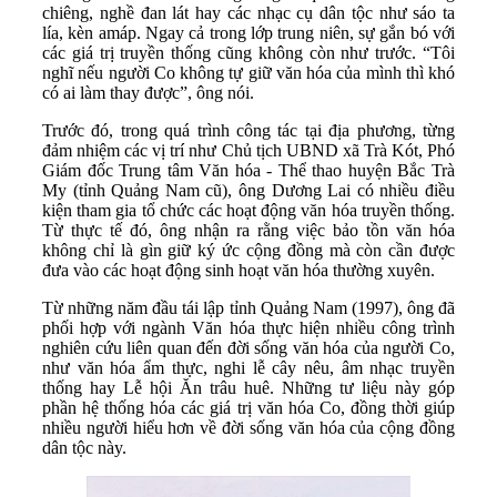
chiêng, nghề đan lát hay các nhạc cụ dân tộc như sáo ta
lía, kèn amáp. Ngay cả trong lớp trung niên, sự gắn bó với
các giá trị truyền thống cũng không còn như trước. “Tôi
nghĩ nếu người Co không tự giữ văn hóa của mình thì khó
có ai làm thay được”, ông nói.
Trước đó, trong quá trình công tác tại địa phương, từng
đảm nhiệm các vị trí như Chủ tịch UBND xã Trà Kót, Phó
Giám đốc Trung tâm Văn hóa - Thể thao huyện Bắc Trà
My (tỉnh Quảng Nam cũ), ông Dương Lai có nhiều điều
kiện tham gia tổ chức các hoạt động văn hóa truyền thống.
Từ thực tế đó, ông nhận ra rằng việc bảo tồn văn hóa
không chỉ là gìn giữ ký ức cộng đồng mà còn cần được
đưa vào các hoạt động sinh hoạt văn hóa thường xuyên.
Từ những năm đầu tái lập tỉnh Quảng Nam (1997), ông đã
phối hợp với ngành Văn hóa thực hiện nhiều công trình
nghiên cứu liên quan đến đời sống văn hóa của người Co,
như văn hóa ẩm thực, nghi lễ cây nêu, âm nhạc truyền
thống hay Lễ hội Ăn trâu huê. Những tư liệu này góp
phần hệ thống hóa các giá trị văn hóa Co, đồng thời giúp
nhiều người hiểu hơn về đời sống văn hóa của cộng đồng
dân tộc này.