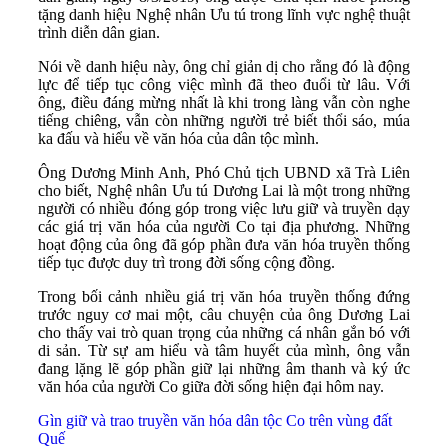
tặng danh hiệu Nghệ nhân Ưu tú trong lĩnh vực nghệ thuật
trình diễn dân gian.
Nói về danh hiệu này, ông chỉ giản dị cho rằng đó là động
lực để tiếp tục công việc mình đã theo đuổi từ lâu. Với
ông, điều đáng mừng nhất là khi trong làng vẫn còn nghe
tiếng chiêng, vẫn còn những người trẻ biết thổi sáo, múa
ka đấu và hiểu về văn hóa của dân tộc mình.
Ông Dương Minh Anh, Phó Chủ tịch UBND xã Trà Liên
cho biết, Nghệ nhân Ưu tú Dương Lai là một trong những
người có nhiều đóng góp trong việc lưu giữ và truyền dạy
các giá trị văn hóa của người Co tại địa phương. Những
hoạt động của ông đã góp phần đưa văn hóa truyền thống
tiếp tục được duy trì trong đời sống cộng đồng.
Trong bối cảnh nhiều giá trị văn hóa truyền thống đứng
trước nguy cơ mai một, câu chuyện của ông Dương Lai
cho thấy vai trò quan trọng của những cá nhân gắn bó với
di sản. Từ sự am hiểu và tâm huyết của mình, ông vẫn
đang lặng lẽ góp phần giữ lại những âm thanh và ký ức
văn hóa của người Co giữa đời sống hiện đại hôm nay.
Gìn giữ và trao truyền văn hóa dân tộc Co trên vùng đất
Quế