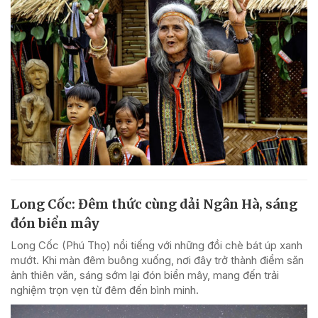
Long Cốc: Đêm thức cùng dải Ngân Hà, sáng
đón biển mây
Long Cốc (Phú Thọ) nổi tiếng với những đồi chè bát úp xanh
mướt. Khi màn đêm buông xuống, nơi đây trở thành điểm săn
ảnh thiên văn, sáng sớm lại đón biển mây, mang đến trải
nghiệm trọn vẹn từ đêm đến bình minh.