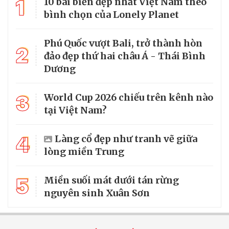
1
10 bãi biển đẹp nhất Việt Nam theo
bình chọn của Lonely Planet
Phú Quốc vượt Bali, trở thành hòn
2
đảo đẹp thứ hai châu Á - Thái Bình
Dương
3
World Cup 2026 chiếu trên kênh nào
tại Việt Nam?
4
Làng cổ đẹp như tranh vẽ giữa
lòng miền Trung
5
Miền suối mát dưới tán rừng
nguyên sinh Xuân Sơn