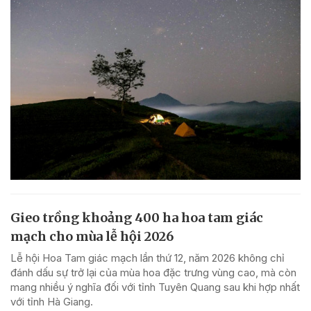
Gieo trồng khoảng 400 ha hoa tam giác
mạch cho mùa lễ hội 2026
Lễ hội Hoa Tam giác mạch lần thứ 12, năm 2026 không chỉ
đánh dấu sự trở lại của mùa hoa đặc trưng vùng cao, mà còn
mang nhiều ý nghĩa đối với tỉnh Tuyên Quang sau khi hợp nhất
với tỉnh Hà Giang.