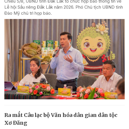
Chiều 5/8, UBND tỉnh Đắk Lắk tổ chức họp báo thông tin về
Lễ hội Sầu riêng Đắk Lắk năm 2026. Phó Chủ tịch UBND tỉnh
Đào Mỹ chủ trì họp báo.
Ra mắt Câu lạc bộ Văn hóa dân gian dân tộc
Xơ Đăng