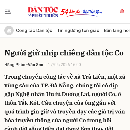
Gửi bình luận
Công tác Dân tộc
Tín ngưỡng tôn giáo
Bản làng hô
Người giữ nhịp chiêng dân tộc Co
Hồng Phúc -Văn Sơn
17/04/2026 16:00
Trong chuyến công tác về xã Trà Liên, một xã
vùng sâu của TP. Đà Nẵng, chúng tôi có dịp
Hủy
Gửi
gặp Nghệ nhân Ưu tú Dương Lai, người Co, ở
thôn Tắk Kót. Câu chuyện của ông gắn với
quá trình gìn giữ và truyền dạy các giá trị văn
hóa truyền thống của người Co trong bối
cảnh đời sống hiện đại đang làm thay đổi