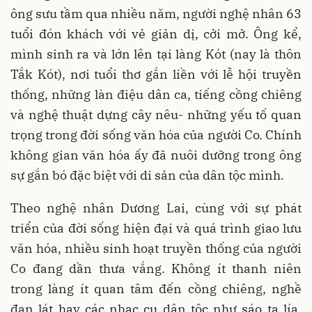
ông sưu tầm qua nhiều năm, người nghệ nhân 63
tuổi đón khách với vẻ giản dị, cởi mở. Ông kể,
mình sinh ra và lớn lên tại làng Kót (nay là thôn
Tắk Kót), nơi tuổi thơ gắn liền với lễ hội truyền
thống, những làn điệu dân ca, tiếng cồng chiêng
và nghệ thuật dựng cây nêu- những yếu tố quan
trọng trong đời sống văn hóa của người Co. Chính
không gian văn hóa ấy đã nuôi dưỡng trong ông
sự gắn bó đặc biệt với di sản của dân tộc mình.
Theo nghệ nhân Dương Lai, cùng với sự phát
triển của đời sống hiện đại và quá trình giao lưu
văn hóa, nhiều sinh hoạt truyền thống của người
Co đang dần thưa vắng. Không ít thanh niên
trong làng ít quan tâm đến cồng chiêng, nghề
đan lát hay các nhạc cụ dân tộc như sáo ta lía,