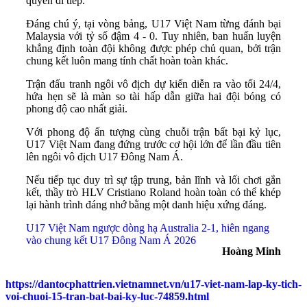
quyền đi tiếp.
Đáng chú ý, tại vòng bảng, U17 Việt Nam từng đánh bại
Malaysia với tỷ số đậm 4 - 0. Tuy nhiên, ban huấn luyện
khẳng định toàn đội không được phép chủ quan, bởi trận
chung kết luôn mang tính chất hoàn toàn khác.
Trận đấu tranh ngôi vô địch dự kiến diễn ra vào tối 24/4,
hứa hẹn sẽ là màn so tài hấp dẫn giữa hai đội bóng có
phong độ cao nhất giải.
Với phong độ ấn tượng cùng chuỗi trận bất bại kỷ lục,
U17 Việt Nam đang đứng trước cơ hội lớn để lần đầu tiên
lên ngôi vô địch U17 Đông Nam Á.
Nếu tiếp tục duy trì sự tập trung, bản lĩnh và lối chơi gắn
kết, thầy trò HLV Cristiano Roland hoàn toàn có thể khép
lại hành trình đáng nhớ bằng một danh hiệu xứng đáng.
U17 Việt Nam ngược dòng hạ Australia 2-1, hiên ngang
vào chung kết U17 Đông Nam Á 2026
Hoàng Minh
https://dantocphattrien.vietnamnet.vn/u17-viet-nam-lap-ky-tich-
voi-chuoi-15-tran-bat-bai-ky-luc-74859.html