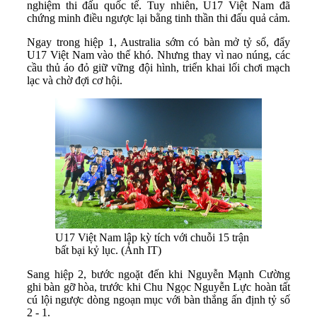
nghiệm thi đấu quốc tế. Tuy nhiên, U17 Việt Nam đã
chứng minh điều ngược lại bằng tinh thần thi đấu quả cảm.
Ngay trong hiệp 1, Australia sớm có bàn mở tỷ số, đẩy
U17 Việt Nam vào thế khó. Nhưng thay vì nao núng, các
cầu thủ áo đỏ giữ vững đội hình, triển khai lối chơi mạch
lạc và chờ đợi cơ hội.
U17 Việt Nam lập kỳ tích với chuỗi 15 trận
bất bại kỷ lục. (Ảnh IT)
Sang hiệp 2, bước ngoặt đến khi Nguyễn Mạnh Cường
ghi bàn gỡ hòa, trước khi Chu Ngọc Nguyễn Lực hoàn tất
cú lội ngược dòng ngoạn mục với bàn thắng ấn định tỷ số
2 - 1.