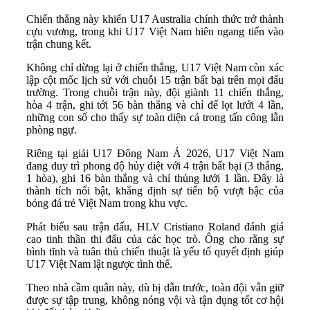
Chiến thắng này khiến U17 Australia chính thức trở thành
cựu vương, trong khi U17 Việt Nam hiên ngang tiến vào
trận chung kết.
Không chỉ dừng lại ở chiến thắng, U17 Việt Nam còn xác
lập cột mốc lịch sử với chuỗi 15 trận bất bại trên mọi đấu
trường. Trong chuỗi trận này, đội giành 11 chiến thắng,
hòa 4 trận, ghi tới 56 bàn thắng và chỉ để lọt lưới 4 lần,
những con số cho thấy sự toàn diện cả trong tấn công lẫn
phòng ngự.
Riêng tại giải U17 Đông Nam Á 2026, U17 Việt Nam
đang duy trì phong độ hủy diệt với 4 trận bất bại (3 thắng,
1 hòa), ghi 16 bàn thắng và chỉ thủng lưới 1 lần. Đây là
thành tích nổi bật, khẳng định sự tiến bộ vượt bậc của
bóng đá trẻ Việt Nam trong khu vực.
Phát biểu sau trận đấu, HLV Cristiano Roland đánh giá
cao tinh thần thi đấu của các học trò. Ông cho rằng sự
bình tĩnh và tuân thủ chiến thuật là yếu tố quyết định giúp
U17 Việt Nam lật ngược tình thế.
Theo nhà cầm quân này, dù bị dẫn trước, toàn đội vẫn giữ
được sự tập trung, không nóng vội và tận dụng tốt cơ hội