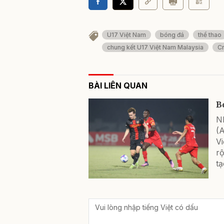
U17 Việt Nam
bóng đá
thể thao
chung kết U17 Việt Nam Malaysia
Cr
BÀI LIÊN QUAN
B
N
(
Vi
rộ
tạ