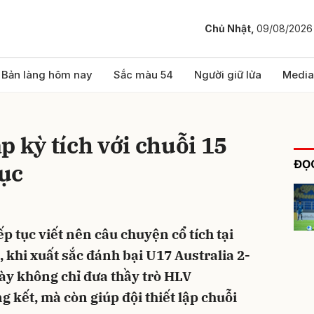
Chủ Nhật,
09/08/2026
bình luận
Bản làng hôm nay
Sắc màu 54
Người giữ lửa
Media
p kỳ tích với chuỗi 15
ĐỌC
lục
p tục viết nên câu chuyện cổ tích tại
Hủy
G
 khi xuất sắc đánh bại U17 Australia 2-
này không chỉ đưa thầy trò HLV
 kết, mà còn giúp đội thiết lập chuỗi