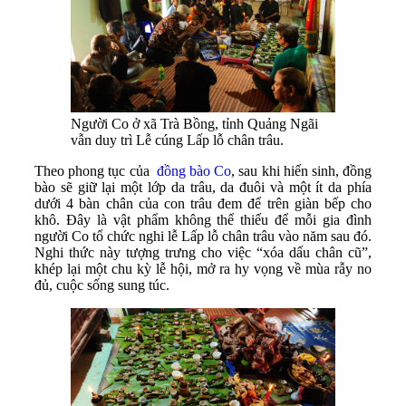
Người Co ở xã Trà Bồng, tỉnh Quảng Ngãi
vẫn duy trì Lễ cúng Lấp lỗ chân trâu.
Theo phong tục của
đồng bào Co
, sau khi hiến sinh, đồng
bào sẽ giữ lại một lớp da trâu, da đuôi và một ít da phía
dưới 4 bàn chân của con trâu đem để trên giàn bếp cho
khô. Đây là vật phẩm không thể thiếu để mỗi gia đình
người Co tổ chức nghi lễ Lấp lỗ chân trâu vào năm sau đó.
Nghi thức này tượng trưng cho việc “xóa dấu chân cũ”,
khép lại một chu kỳ lễ hội, mở ra hy vọng về mùa rẫy no
đủ, cuộc sống sung túc.