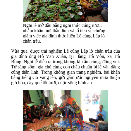
Nghi lễ mở đầu bằng nghi thức cúng rượu,
nhằm khấn mời thần linh và tổ tiên về chứng
giám việc gia đình thực hiện Lễ cúng Lấp lỗ
chân trâu.
Vừa qua, được trải nghiệm Lễ cúng Lấp lỗ chân trâu của
gia đình ông Hồ Văn Xuân, tại làng Trà Vòn, xã Trà
Bồng. Nghi lễ diễn ra trong không khí ấm cúng, đông vui.
Từ sáng sớm, gia chủ cùng con cháu chuẩn bị lễ vật, dâng
cúng thần linh. Trong không gian trang nghiêm, bài khấn
bằng tiếng Co vang lên, gửi gắm ước nguyện mưa thuận
gió hòa, cây quế tốt tươi, cuộc sống bình an.