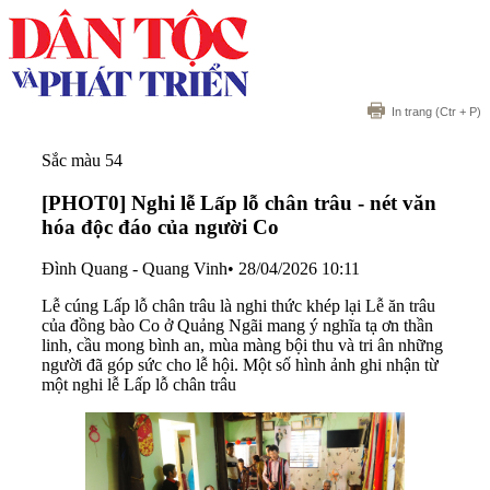
In trang
(Ctr + P)
Sắc màu 54
[PHOT0] Nghi lễ Lấp lỗ chân trâu - nét văn
hóa độc đáo của người Co
Đình Quang - Quang Vinh
•
28/04/2026 10:11
Lễ cúng Lấp lỗ chân trâu là nghi thức khép lại Lễ ăn trâu
của đồng bào Co ở Quảng Ngãi mang ý nghĩa tạ ơn thần
linh, cầu mong bình an, mùa màng bội thu và tri ân những
người đã góp sức cho lễ hội. Một số hình ảnh ghi nhận từ
một nghi lễ Lấp lỗ chân trâu