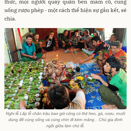
thức, mọi người quây quần bên mâm cỗ, cùng
uống rượu phép - một cách thể hiện sự gắn kết, sẻ
chia.
Nghi lễ Lấp lỗ chân trâu bao giờ cũng có thịt heo, gà, rượu, muối
dùng để cúng sống và cúng chín đi kèm măng... Chủ gia đình
ngồi giữa làm chủ lễ.