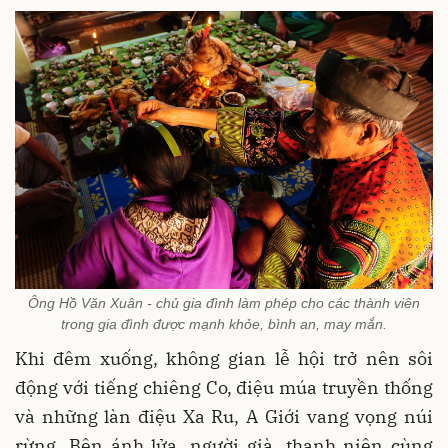
Ông Hồ Văn Xuân - chủ gia đình làm phép cho các thành viên
trong gia đình được mạnh khỏe, bình an, may mắn.
Khi đêm xuống, không gian lễ hội trở nên sôi
động với tiếng chiêng Co, điệu múa truyền thống
và những làn điệu Xa Ru, A Giới vang vọng núi
rừng. Bên ánh lửa, người già, thanh niên cùng