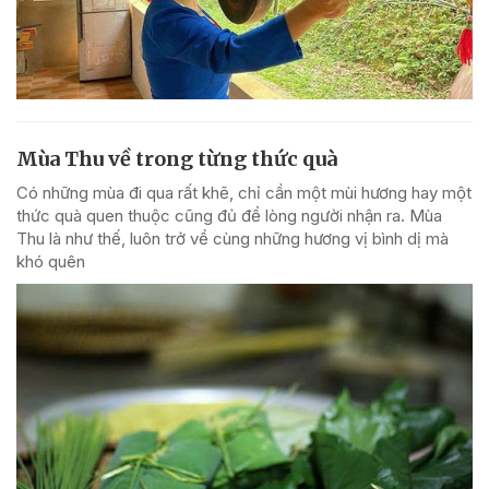
Mùa Thu về trong từng thức quà
Có những mùa đi qua rất khẽ, chỉ cần một mùi hương hay một
thức quà quen thuộc cũng đủ để lòng người nhận ra. Mùa
Thu là như thế, luôn trở về cùng những hương vị bình dị mà
khó quên