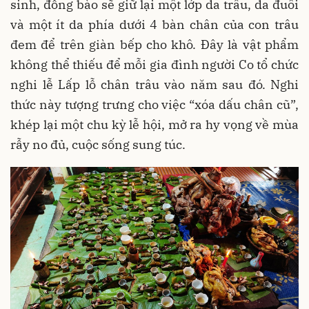
sinh, đồng bào sẽ giữ lại một lớp da trâu, da đuôi
và một ít da phía dưới 4 bàn chân của con trâu
đem để trên giàn bếp cho khô. Đây là vật phẩm
không thể thiếu để mỗi gia đình người Co tổ chức
nghi lễ Lấp lỗ chân trâu vào năm sau đó. Nghi
thức này tượng trưng cho việc “xóa dấu chân cũ”,
khép lại một chu kỳ lễ hội, mở ra hy vọng về mùa
rẫy no đủ, cuộc sống sung túc.