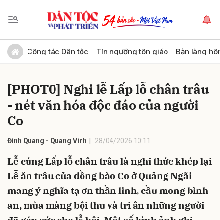
Gửi bình luận
Công tác Dân tộc
Tín ngưỡng tôn giáo
Bản làng hô
[PHOT0] Nghi lễ Lấp lỗ chân trâu
- nét văn hóa độc đáo của người
Co
Đình Quang - Quang Vinh
28/04/2026 10:11
Hủy
Gửi
Lễ cúng Lấp lỗ chân trâu là nghi thức khép lại
Lễ ăn trâu của đồng bào Co ở Quảng Ngãi
mang ý nghĩa tạ ơn thần linh, cầu mong bình
an, mùa màng bội thu và tri ân những người