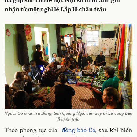
đã góp sức cho lễ hội. Một số hình ảnh ghi
nhận từ một nghi lễ Lấp lỗ chân trâu
Người Co ở xã Trà Bồng, tỉnh Quảng Ngãi vẫn duy trì Lễ cúng Lấp
lỗ chân trâu.
Theo phong tục của
đồng bào Co
, sau khi hiến