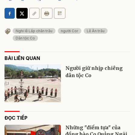
Nghi lễ Lấp chân trâu
người Cor
Lễ Ăn trâu
Dân tộc Co
BÀI LIÊN QUAN
Người giữ nhịp chiêng
dân tộc Co
ĐỌC TIẾP
Những "điểm tựa" của
đồng bào Co Quảng Ngãi