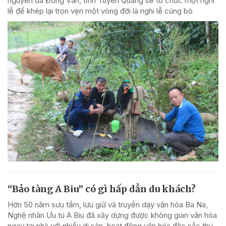
nguyên đá Đồng Văn, tỉnh Tuyên Quang sẽ tổ chức một nghi
lễ để khép lại trọn vẹn một vòng đời là nghi lễ cúng bò
“Bảo tàng A Biu” có gì hấp dẫn du khách?
Hơn 50 năm sưu tầm, lưu giữ và truyền dạy văn hóa Ba Na,
Nghệ nhân Ưu tú A Biu đã xây dựng được không gian văn hóa
ngay tại nhà với nhiều di sản, hoạt động văn hóa đặc sắc thu