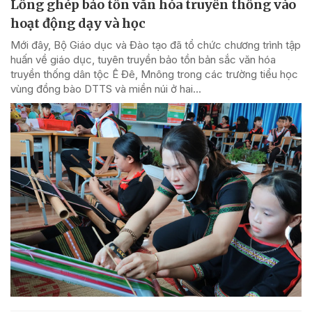
Lồng ghép bảo tồn văn hóa truyền thống vào
hoạt động dạy và học
Mới đây, Bộ Giáo dục và Đào tạo đã tổ chức chương trình tập
huấn về giáo dục, tuyên truyền bảo tồn bản sắc văn hóa
truyền thống dân tộc Ê Đê, Mnông trong các trường tiểu học
vùng đồng bào DTTS và miền núi ở hai...