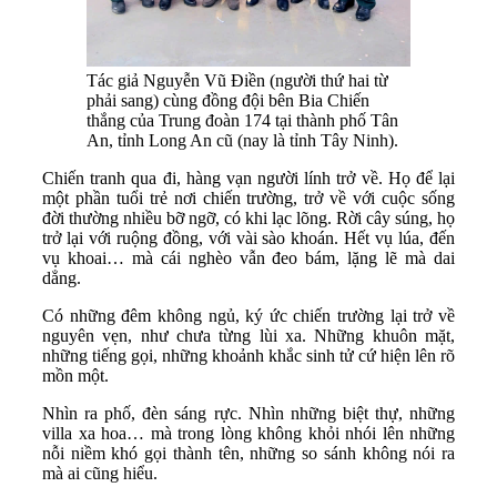
Tác giả Nguyễn Vũ Điền (người thứ hai từ
phải sang) cùng đồng đội bên Bia Chiến
thắng của Trung đoàn 174 tại thành phố Tân
An, tỉnh Long An cũ (nay là tỉnh Tây Ninh).
Chiến tranh qua đi, hàng vạn người lính trở về. Họ để lại
một phần tuổi trẻ nơi chiến trường, trở về với cuộc sống
đời thường nhiều bỡ ngỡ, có khi lạc lõng. Rời cây súng, họ
trở lại với ruộng đồng, với vài sào khoán. Hết vụ lúa, đến
vụ khoai… mà cái nghèo vẫn đeo bám, lặng lẽ mà dai
dẳng.
Có những đêm không ngủ, ký ức chiến trường lại trở về
nguyên vẹn, như chưa từng lùi xa. Những khuôn mặt,
những tiếng gọi, những khoảnh khắc sinh tử cứ hiện lên rõ
mồn một.
Nhìn ra phố, đèn sáng rực. Nhìn những biệt thự, những
villa xa hoa… mà trong lòng không khỏi nhói lên những
nỗi niềm khó gọi thành tên, những so sánh không nói ra
mà ai cũng hiểu.