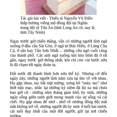
Tác giả bài viết - Thiếu tá Nguyễn Vũ Điền
thắp hương viếng mộ đồng đội tại Nghĩa
trang liệt sỹ Tân An (tỉnh Long An cũ, nay là
tỉnh Tây Ninh)
Ngay trước giờ chiến thắng, vẫn có những người lính ngã
xuống ở đầu cầu Sài Gòn, ở ngã tư Bảy Hiền, ở Lăng Cha
Cả, ở sân bay Tân Sơn Nhất… những cửa ngõ cuối cùng
của thành phố. Các anh ngã xuống khi hòa bình đã ở rất
gần, ngay trước giờ thống nhất, khi chỉ còn vài bước nữa
là đã chạm tới ngày đoàn tụ.
Đất nước đã thanh bình hơn nửa thế kỷ. Nhưng cứ đến
ngày này, những người lính năm xưa lại tìm về với nhau.
Họ gặp nhau, tay bắt mặt mừng, xưng hô “mày, tao” như
thời trận mạc, nhắc lại những kỷ niệm đã lùi xa mà chưa
bao giờ cũ - những năm tháng gian khổ, hy sinh, những
ngày sống giữa ranh giới mong manh của sự sống và cái
chết. Họ gặp nhau để nhớ - nhớ về những đồng đội mãi
mãi không trở về, những người đã hy sinh ở tuổi hai mươi,
cái tuổi đẹp nhất của một đời người, gửi lại nơi chiến
trường.