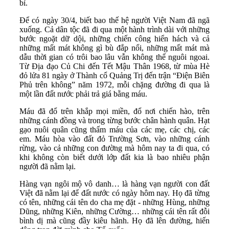
bỉ.
Để có ngày 30/4, biết bao thế hệ người Việt
Nam
đã ngã
xuống. Cả dân tộc đã đi qua một hành trình dài với những
bước ngoặt dữ dội, những chiến công hiển hách và cả
những mất mát không gì bù đắp nổi, những mất mát mà
dẫu thời gian có trôi bao lâu vẫn không thể nguôi ngoai.
Từ Địa đạo Củ Chi đến Tết Mậu Thân 1968, từ mùa Hè
đỏ lửa 81 ngày ở Thành cổ Quảng Trị đến trận “Điện Biên
Phủ trên không” năm 1972, mỗi chặng đường đi qua là
một lần đất nước phải trả giá bằng máu.
Máu đã đổ trên khắp mọi miền, đổ nơi chiến hào, trên
những cánh đồng và trong từng bước chân hành quân. Hạt
gạo nuôi quân cũng thấm máu của các mẹ, các chị, các
em. Máu hòa vào đất đỏ Trường Sơn, vào những cánh
rừng, vào cả những con đường mà hôm nay ta đi qua, có
khi không còn biết dưới lớp đất kia là bao nhiêu phận
người đã nằm lại.
Hàng vạn ngôi mộ vô danh… là hàng vạn người con đất
Việt đã nằm lại để đất nước có ngày hôm nay. Họ đã từng
có tên, những cái tên do cha mẹ đặt - những Hùng, những
Dũng, những Kiên, những Cường… những cái tên rất đỗi
bình dị mà cũng đầy kiêu hãnh. Họ đã lên đường, hiến