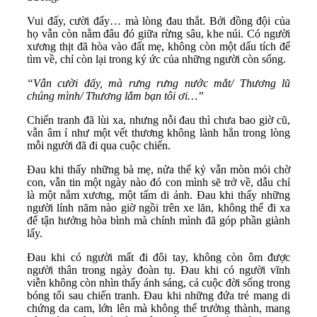
Vui đấy, cười đấy… mà lòng đau thắt. Bởi đồng đội của
họ vẫn còn nằm đâu đó giữa rừng sâu, khe núi. Có người
xương thịt đã hòa vào đất mẹ, không còn một dấu tích để
tìm về, chỉ còn lại trong ký ức của những người còn sống.
“Vẫn cười đấy, mà rưng rưng nước mắt/
Thương lũ
chúng mình/
Thương lắm bạn tôi ơi…”
Chiến tranh đã lùi xa, nhưng nỗi đau thì chưa bao giờ cũ,
vẫn âm ỉ như một vết thương không lành hẳn trong lòng
mỗi người đã đi qua cuộc chiến.
Đau khi thấy những bà mẹ, nửa thế kỷ vẫn mòn mỏi chờ
con, vẫn tin một ngày nào đó con mình sẽ trở về, dẫu chỉ
là một nắm xương, một tấm di ảnh. Đau khi thấy những
người lính năm nào giờ ngồi trên xe lăn, không thể đi xa
để tận hưởng hòa bình mà chính mình đã góp phần giành
lấy.
Đau khi có người mất đi đôi tay, không còn ôm được
người thân trong ngày đoàn tụ. Đau khi có người vĩnh
viễn không còn nhìn thấy ánh sáng, cả cuộc đời sống trong
bóng tối sau chiến tranh. Đau khi những đứa trẻ mang di
chứng da cam, lớn lên mà không thể trưởng thành, mang