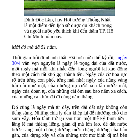
Dinh Độc Lập, hay Hội trường Thống Nhất
là một điểm đến lịch sử được du khách trong
và ngoài nước yêu thích khi đến thăm TP. Hồ
Chí Minh hôm nay.
Mới đó mà đã 51 năm.
Thời gian trôi đi nhanh thật. Đã hơn nửa thế kỷ rồi,
ngày
30/4
vẫn vẹn nguyên là ngày lễ trọng đại của đất nước,
một ngày mà mỗi khi nhắc đến, lòng người lại xao động
theo một cách rất khó gọi thành tên. Ngày của cờ hoa rực
rỡ trên từng con phố, từng mái nhà; ngày của nắng vàng
trải dài như mật, của những nụ cười xen lẫn nước mắt;
ngày của đoàn tụ, của những cái ôm sau bao năm xa cách,
của những ca khúc đã đi cùng năm tháng.
Đó cũng là ngày mà từ đây, trên dải đất này không còn
tiếng súng. Những chia ly dần khép lại để nhường chỗ cho
sum vầy. Hòa bình trở lại sau hơn một thế kỷ binh lửa -
lặng lẽ mà thiêng liêng, giản dị mà lớn lao, để đất nước
bước sang một chặng đường mới: chặng đường của hàn
gắn, của dựng xây và của những ước mơ bình dị mà bền