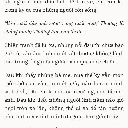
không còn một dấu tích để tìm về, chỉ còn lại
trong ký ức của những người còn sống.
“Vẫn cười đấy, mà rưng rưng nước mắt/
Thương lũ
chúng mình/
Thương lắm bạn tôi ơi…”
Chiến tranh đã lùi xa, nhưng nỗi đau thì chưa bao
giờ cũ, vẫn âm ỉ như một vết thương không lành
hẳn trong lòng mỗi người đã đi qua cuộc chiến.
Đau khi thấy những bà mẹ, nửa thế kỷ vẫn mòn
mỏi chờ con, vẫn tin một ngày nào đó con mình
sẽ trở về, dẫu chỉ là một nắm xương, một tấm di
ảnh. Đau khi thấy những người lính năm nào giờ
ngồi trên xe lăn, không thể đi xa để tận hưởng
hòa bình mà chính mình đã góp phần giành lấy.