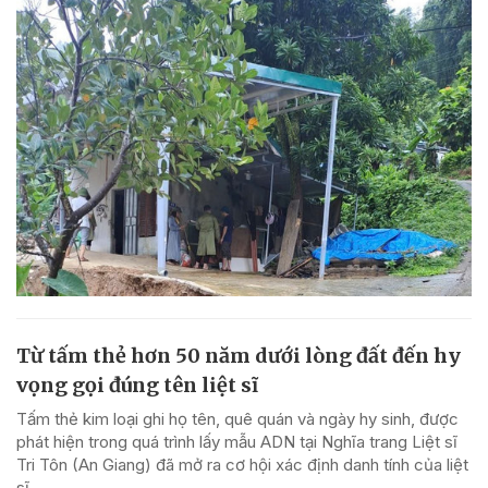
Từ tấm thẻ hơn 50 năm dưới lòng đất đến hy
vọng gọi đúng tên liệt sĩ
Tấm thẻ kim loại ghi họ tên, quê quán và ngày hy sinh, được
phát hiện trong quá trình lấy mẫu ADN tại Nghĩa trang Liệt sĩ
Tri Tôn (An Giang) đã mở ra cơ hội xác định danh tính của liệt
sĩ.