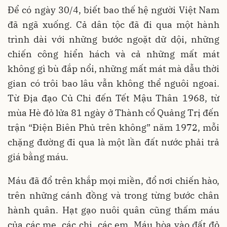
Để có ngày 30/4, biết bao thế hệ người Việt
Nam
đã ngã xuống. Cả dân tộc đã đi qua một hành
trình dài với những bước ngoặt dữ dội, những
chiến công hiển hách và cả những mất mát
không gì bù đắp nổi, những mất mát mà dẫu thời
gian có trôi bao lâu vẫn không thể nguôi ngoai.
Từ Địa đạo Củ Chi đến Tết Mậu Thân 1968, từ
mùa Hè đỏ lửa 81 ngày ở Thành cổ Quảng Trị đến
trận “Điện Biên Phủ trên không” năm 1972, mỗi
chặng đường đi qua là một lần đất nước phải trả
giá bằng máu.
Máu đã đổ trên khắp mọi miền, đổ nơi chiến hào,
trên những cánh đồng và trong từng bước chân
hành quân. Hạt gạo nuôi quân cũng thấm máu
của các mẹ, các chị, các em. Máu hòa vào đất đỏ