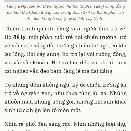
Tác giả Nguyễn Vũ Điền (người thứ hai từ phải sang) cùng đồng
đội bên Bia Chiến thắng của Trung đoàn 174 tại thành phố Tân
An, tỉnh Long An cũ (nay là tỉnh Tây Ninh).
Chiến tranh qua đi, hàng vạn người lính trở về.
Họ để lại một phần tuổi trẻ nơi chiến trường, trở
về với cuộc sống đời thường nhiều bỡ ngỡ, có khi
lạc lõng. Rời cây súng, họ trở lại với ruộng đồng,
với vài sào khoán. Hết vụ lúa, đến vụ khoai… mà
cái nghèo vẫn đeo bám, lặng lẽ mà dai dẳng.
Có những đêm không ngủ, ký ức chiến trường lại
trở về nguyên vẹn, như chưa từng lùi xa. Những
khuôn mặt, những tiếng gọi, những khoảnh khắc
sinh tử cứ hiện lên rõ mồn một.
Nhìn ra phố, đèn sáng rực. Nhìn những biệt thự,