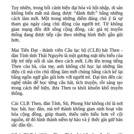
Tuy nhiên, trong bối cảnh hiện đại hóa và hội nhập, di sản
không biến mất mà đang được “đánh thức” bằng những
cách làm mới. Một trong những điểm đáng chú ý là sự
tham gia ngày càng chủ động của người trẻ. Từ không
gian mạng đến đời sống cộng đồng, các giá trị truyền
thống đang được tiếp cận theo những hình thức gần gũi
hơn.
Mai Tiến Đạt - thành viên Câu lạc bộ (CLB) hát Then -
đàn Tính tỉnh Thái Nguyên là một gương mặt tiêu biểu của
lớp trẻ tiếp nối di sản theo cách mới. Lớn lên trong tiếng
Then của bà, của mẹ, anh không chỉ học lại những làn
điệu cũ mà còn chủ động làm mới chúng bằng cách kể lại
bằng ngôn ngữ gần gũi hơn với người trẻ. Đạt tìm đến các
nghệ nhân để học từng câu hát, tích truyện, rồi sáng tạo
trong cách thể hiện, đưa Then ra khỏi khuôn khổ truyền
thống.
Các CLB Then, đàn Tính, Sli, Phong Slư không chỉ là nơi
học hát, học đàn, mà trở thành không gian sinh hoạt văn
hóa cộng đồng, giúp thanh, thiếu niên hiểu hơn về cội
nguồn, từ đó hình thành niềm tự hào và ý thức gìn giữ bản
sắc dân tộc.