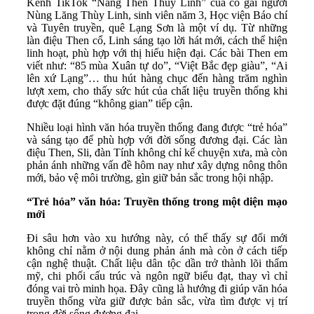
Kênh TikTok “Nàng Then Thùy Linh” của cô gái người
Nùng Lăng Thùy Linh, sinh viên năm 3, Học viện Báo chí
và Tuyên truyền, quê Lạng Sơn là một ví dụ. Từ những
làn điệu Then cổ, Linh sáng tạo lời hát mới, cách thể hiện
linh hoạt, phù hợp với thị hiếu hiện đại. Các bài Then em
viết như: “85 mùa Xuân tự do”, “Việt Bắc đẹp giàu”, “Ai
lên xứ Lạng”… thu hút hàng chục đến hàng trăm nghìn
lượt xem, cho thấy sức hút của chất liệu truyền thống khi
được đặt đúng “không gian” tiếp cận.
Nhiều loại hình văn hóa truyền thống đang được “trẻ hóa”
và sáng tạo để phù hợp với đời sống đương đại. Các làn
điệu Then, Sli, đàn Tính không chỉ kể chuyện xưa, mà còn
phản ánh những vấn đề hôm nay như xây dựng nông thôn
mới, bảo vệ môi trường, gìn giữ bản sắc trong hội nhập.
“Trẻ hóa” văn hóa: Truyền thống trong một diện mạo
mới
Đi sâu hơn vào xu hướng này, có thể thấy sự đổi mới
không chỉ nằm ở nội dung phản ánh mà còn ở cách tiếp
cận nghệ thuật. Chất liệu dân tộc dần trở thành lõi thẩm
mỹ, chi phối cấu trúc và ngôn ngữ biểu đạt, thay vì chỉ
đóng vai trò minh họa. Đây cũng là hướng đi giúp văn hóa
truyền thống vừa giữ được bản sắc, vừa tìm được vị trí
trong đời sống đương đại.