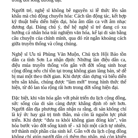
Người trẻ, nghệ sĩ không bê nguyên xi lễ thức lên sân
khấu mà chủ động chuyển hóa: Cách tân động tác, kết hợp
kỹ thuật biểu diễn hiện đại, hòa âm dân ca với âm nhạc
đương đại. Đáng chú ý, thế hệ nghệ sĩ trẻ đang có xu
hướng cá nhân hóa trải nghiệm văn hóa, kể lại di sản bằng
câu chuyện của chính mình, qua đó rút ngắn khoảng cách
giữa truyền thống và công chúng.
Nghệ sĩ Ưu tú Phùng Văn Muộn, Chủ tịch Hội Bảo tồn
dân ca tỉnh Sơn La nhận định: Những làn điệu dân ca,
điệu múa truyền thống vốn gắn với đời sống sinh hoạt
cộng đồng nếu chỉ tồn tại trong không gian làng bản, sẽ dễ
bị mai một theo thời gian. Khi được dàn dựng và biểu diễn
trên sân khấu, chúng được “làm mới” trong hình thức thể
hiện, từ đó lan tỏa rộng rãi hơn trong đời sống hiện đại.
Đặc biệt, khi văn hóa gắn với phát triển du lịch cộng đồng,
sức sống của di sản càng được khẳng định rõ nét hơn.
Người dân địa phương dần nhận ra rằng, di sản không chỉ
là ký ức hay giá trị tinh thần, mà còn là nguồn lực phát
triển. Khi được “đưa ra khỏi không gian đóng kín”, văn
hóa bước vào đời sống kinh tế - xã hội một cách tự nhiên,
trở thành một phần của sinh kế. Gắn với du lịch cộng đồng
không chỉ giúp người dân có thêm thu nhập, mà còn khiến