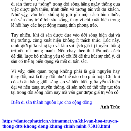
di sản thực sự “sống” trong đời sống hằng ngày thông qua
việc được giới thiệu, trình diễn và tương tác với du khách.
Nhờ vậy, văn hóa không bị giữ gìn một cách hình thức,
mà vẫn duy trì được sức sống, thay vì chỉ xuất hiện trong
lễ hội hay các hoạt động mang tính phong trào.
Tuy nhiên, khi di sản được đưa vào đời sống hiện đại và
thị trường, cũng xuất hiện không ít thách thức. Lúc này,
ranh giới giữa sáng tạo và làm sai lệch giá trị truyền thống
trở nên rất mong manh. Nếu chạy theo thị hiếu một cách
dễ dãi, lược bỏ những yếu tố cốt lõi để thu hút sự chú ý, di
sản có thể bị biến dạng và mất đi bản sắc.
Vì vậy, điều quan trọng không phải là giữ nguyên hay
thay đổi, mà là thay đổi như thế nào cho phù hợp. Chỉ khi
có sự cân bằng giữa sáng tạo và hiểu biết, giữa yếu tố hiện
đại và nền tảng truyền thống, di sản mới có thể tiếp tục tồn
tại trong đời sống hôm nay mà vẫn giữ được giá trị vốn có.
Biến di sản thành nguồn lực cho cộng đồng
Anh Trúc
https://dantocphattrien.vietnamnet.vn/khi-van-hoa-truyen-
thong-dtts-khong-dong-khung-chinh-minh-75018.html