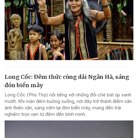
Long Cốc: Đêm thức cùng dải Ngân Hà, sáng
đón biển mây
Long Cốc (Phú Thọ) nổi tiếng với những đồi chè bát úp xanh
mướt. Khi màn đêm buông xuống, nơi đây trở thành điểm săn
ảnh thiên văn, sáng sớm lại đón biển mây, mang đến trải
nghiệm trọn vẹn từ đêm đến bình minh.