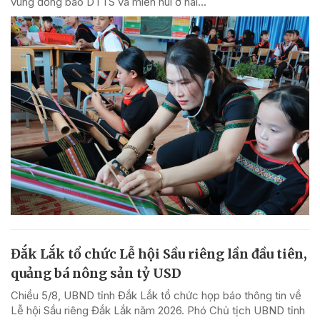
vùng đồng bào DTTS và miền núi ở hai...
Đắk Lắk tổ chức Lễ hội Sầu riêng lần đầu tiên,
quảng bá nông sản tỷ USD
Chiều 5/8, UBND tỉnh Đắk Lắk tổ chức họp báo thông tin về
Lễ hội Sầu riêng Đắk Lắk năm 2026. Phó Chủ tịch UBND tỉnh