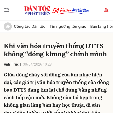
Gửi bình luận
Công tác Dân tộc
Tín ngưỡng tôn giáo
Bản làng hô
Khi văn hóa truyền thống DTTS
không “đóng khung” chính mình
Anh Trúc
30/04/2026 10:28
Giữa dòng chảy sôi động của âm nhạc hiện
Hủy
Gửi
đại, các giá trị văn hóa truyền thống của đồng
bào DTTS đang tìm lại chỗ đứng bằng những
cách tiếp cận mới. Không còn bó hẹp trong
không gian làng bản hay học thuật, di sản
đang dần bước ra đời sống đương đại, tiếp