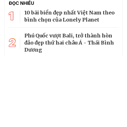
ĐỌC NHIỀU
1
10 bãi biển đẹp nhất Việt Nam theo
bình chọn của Lonely Planet
Phú Quốc vượt Bali, trở thành hòn
2
đảo đẹp thứ hai châu Á - Thái Bình
Dương
3
World Cup 2026 chiếu trên kênh nào
tại Việt Nam?
4
Làng cổ đẹp như tranh vẽ giữa
lòng miền Trung
5
Miền suối mát dưới tán rừng
nguyên sinh Xuân Sơn