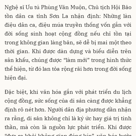
Nghệ sĩ Ưu tú Phùng Văn Muộn, Chủ tịch Hội Bảo
tồn dân ca tỉnh Sơn La nhận định: Những làn
điệu dân ca, điệu múa truyền thống vốn gắn với
đời sống sinh hoạt cộng đồng nếu chỉ tồn tại
trong không gian làng bản, sẽ dễ bị mai một theo
thời gian. Khi được dàn dựng và biểu diễn trên
sân khấu, chúng được “làm mới” trong hình thức
thể hiện, từ đó lan tỏa rộng rãi hơn trong đời sống
hiện đại.
Đặc biệt, khi văn hóa gắn với phát triển du lịch
cộng đồng, sức sống của di sản càng được khẳng
định rõ nét hơn. Người dân địa phương dần nhận
ra rằng, di sản không chỉ là ký ức hay giá trị tinh
thần, mà còn là nguồn lực phát triển. Khi được
“đưa ra khỏi không gian đóng kín”, văn hóa bước