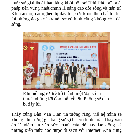
thực sự giải thoát bản làng khỏi nỗi sợ "Phí Phông", giải
pháp bền vững nhất chính là nâng cao đời sống và dân trí.
Khi cái đói, cái nghèo bị đẩy lùi, sức khỏe thể chất tốt lên
thì những ảo giác hay nỗi sợ vô hình cũng không còn đất
sống.
Khi mỗi người trẻ trở thành một 'đại sứ tri
thức', những lời đồn thổi về Phí Phông sẽ dần
bị đẩy lùi
Thầy cúng Bàn Văn Tình tin tưởng rằng, thế hệ mình sẽ
không nhìn rừng già bằng sự sợ hãi vô hình nữa. Thay vào
đó là niềm tin vào sức mạnh của đôi tay lao động và
những kiến thức học được từ sách vở, Internet. Anh cũng