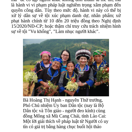
là hành vi vi phạm pháp luật nghiêm trọng xâm phạm đến
quyền công dân. Tùy theo mức độ, hành vi này có thể bị
xử lý dân sự về tội xúc phạm danh dự, nhân phẩm; xử
phạt hành chính từ 10 đến 20 triệu đồng theo Nghị định
15/2020/NĐ-CP; hoặc thậm chí truy cứu trách nhiệm hình
sự về tội "Vu khống", "Làm nhục người khác".
Bà Hoàng Thị Hạnh - nguyên Thứ trưởng,
Phó Chủ nhiệm Ủy ban Dân tộc (nay là Bộ
Dân tộc và Tôn giáo - người đeo kính) cùng
đồng Mông xã Mù Cang Chải, tỉnh Lào Cai:
Một lời giải thích về pháp luật từ Người có uy
tín có giá trị bằng hàng chục buổi hội thảo