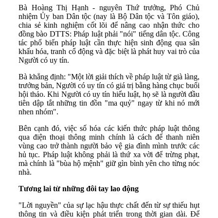
Bà Hoàng Thị Hạnh - nguyên Thứ trưởng, Phó Chủ
nhiệm Ủy ban Dân tộc (nay là Bộ Dân tộc và Tôn giáo),
chia sẻ kinh nghiệm cốt lõi để nâng cao nhận thức cho
đồng bào DTTS: Pháp luật phải "nói" tiếng dân tộc. Công
tác phổ biến pháp luật cần thực hiện sinh động qua sân
khấu hóa, tranh cổ động và đặc biệt là phát huy vai trò của
Người có uy tín.
Bà khẳng định: "Một lời giải thích về pháp luật từ già làng,
trưởng bản, Người có uy tín có giá trị bằng hàng chục buổi
hội thảo. Khi Người có uy tín hiểu luật, họ sẽ là người đầu
tiên dập tắt những tin đồn "ma quỷ" ngay từ khi nó mới
nhen nhóm".
Bên cạnh đó, việc số hóa các kiến thức pháp luật thông
qua điện thoại thông minh chính là cách để thanh niên
vùng cao trở thành người bảo vệ gia đình mình trước các
hủ tục. Pháp luật không phải là thứ xa vời để trừng phạt,
mà chính là "bùa hộ mệnh" giữ gìn bình yên cho từng nóc
nhà.
Tương lai từ những đôi tay lao động
"Lời nguyền" của sự lạc hậu thực chất đến từ sự thiếu hụt
thông tin và điều kiện phát triển trong thời gian dài. Để