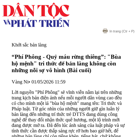
In trang
(Ctr + P)
Khởi sắc bản làng
“Phí Phông - Quỷ máu rừng thiêng”: "Bùa
hộ mệnh" tri thức để bản làng không còn
những nỗi sợ vô hình (Bài cuối)
Vàng Ni
•
01/05/2026 11:59
Lời nguyền "Phí Phông" sẽ vĩnh viễn nằm lại trên những
trang kịch bản điện ảnh nếu mỗi người dân vùng cao đều
có cho mình một lá "bùa hộ mệnh" mang tên: Tri thức và
Pháp luật. Từ góc nhìn của những người giữ gìn luân lý
bản làng đến những trí thức trẻ DTTS đang dùng công
nghệ để thay đổi nhận thức quê hương, một lộ trình mới
đang được mở ra. Đã đến lúc ánh sáng của luật pháp và sự
tỉnh thức cần được thắp sáng rực rỡ hơn bao giờ hết, để
những bản làng chỉ còn tiếng khèn, tiếng hát, chứ không