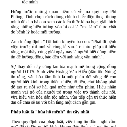
tộc mình
Đứng trước những quan niệm cũ về ma quỷ hay Phí
Phông, Tình chọn cách dùng chính chiếc điện thoại thông
minh để cho bà con xem các kiến thức khoa học, giải thích
rằng những hiện tượng vốn bị coi là "ma làm" thực chất
do bệnh lý hoặc môi trường.
Anh khẳng định: "Tôi luôn khuyên bà con: "Phải đi bệnh
viện trước, rồi mới về cúng lễ sau. Tri thức giúp tôi hiểu
rằng, một thầy cúng giỏi ngày nay là người biết dùng niềm
tin để hướng đồng bào đến với ánh sáng văn minh".
Sự thay đổi này cũng lan tỏa mạnh mẽ trong cộng đồng
người DTTS. Sinh viên Hoàng Văn Hiếu (dân tộc Nùng)
tin rằng, văn hóa tâm linh là một phần đời sống để con
người biết kính trọng thiên nhiên, tổ tiên, chứ không phải
để tạo ra nỗi sợ hãi quá mức như trên phim. Hiếu nhấn
mạnh vai trò của người trẻ trong việc trở thành cầu nối,
vừa hiểu văn hóa dân tộc mình, vừa tiếp cận tri thức hiện
đại để chia sẻ lại với bản làng một cách gần gũi.
Pháp luật là "bùa hộ mệnh" tin cậy nhất
Theo quy định của pháp luật, việc tung tin đồn "nghi cầm
ma" để cô lập người khác không đơn thuần là mê tín, mà