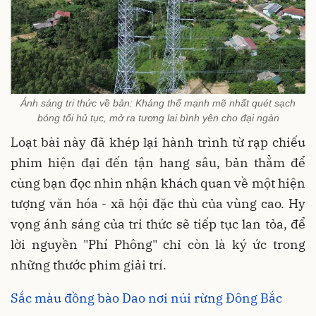
Ánh sáng tri thức về bản: Kháng thể mạnh mẽ nhất quét sạch
bóng tối hủ tục, mở ra tương lai bình yên cho đại ngàn
Loạt bài này đã khép lại hành trình từ rạp chiếu
phim hiện đại đến tận hang sâu, bản thẳm để
cùng bạn đọc nhìn nhận khách quan về một hiện
tượng văn hóa - xã hội đặc thù của vùng cao. Hy
vọng ánh sáng của tri thức sẽ tiếp tục lan tỏa, để
lời nguyền "Phí Phông" chỉ còn là ký ức trong
những thước phim giải trí.
Sắc màu đồng bào Dao nơi núi rừng Đông Bắc