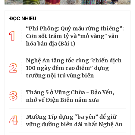
ĐỌC NHIỀU
“Phí Phông: Quỷ máu rừng thiêng”:
1
Cơn sốt trăm tỷ và "mỏ vàng" văn
hóa bản địa (Bài 1)
Nghệ An tăng tốc cùng "chiến dịch
2
100 ngày đêm cao điểm” dựng
trường nội trú vùng biên
3
Tháng 5 ở Vũng Chùa - Đảo Yến,
nhớ về Điện Biên năm xưa
4
Mường Típ dựng “ba yên” để giữ
vững đường biên dài nhất Nghệ An