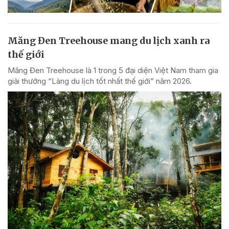
Măng Đen Treehouse mang du lịch xanh ra
thế giới
Măng Đen Treehouse là 1 trong 5 đại diện Việt Nam tham gia
giải thưởng “Làng du lịch tốt nhất thế giới” năm 2026.