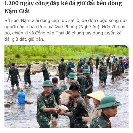
1.200 ngày công đắp kè đá giữ đất bên dòng
Nậm Giải
Bờ suối Nậm Giải đang tiếp tục sạt lở, đe dọa cuộc sống của
người dân ở bản Pục, xã Quế Phong (Nghệ An). Hơn 70 cán
bộ, chiến sĩ và đồng bào Thái đã chung tay dựng tuyến kè
đá, giữ đất, giữ bản.