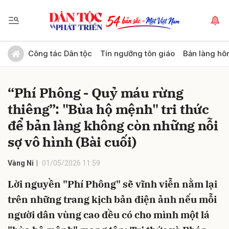
Gửi bình luận
Công tác Dân tộc
Tín ngưỡng tôn giáo
Bản làng hô
“Phí Phông - Quỷ máu rừng
thiêng”: "Bùa hộ mệnh" tri thức
để bản làng không còn những nỗi
sợ vô hình (Bài cuối)
Hủy
Gửi
Vàng Ni
01/05/2026 11:59
Lời nguyền "Phí Phông" sẽ vĩnh viễn nằm lại
trên những trang kịch bản điện ảnh nếu mỗi
người dân vùng cao đều có cho mình một lá