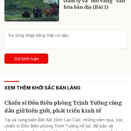
trăm tỷ và "mỏ vàng" văn
hóa bản địa (Bài 1)
Gửi bình luận
XEM THÊM KHỞI SẮC BẢN LÀNG
Chiến sĩ Đồn Biên phòng Trịnh Tường cùng
dân giữ biên giới, phát triển kinh tế
Tại xã vùng biên Bát Xát (tỉnh Lào Cai), những năm qua, các
chiến sĩ Đồn Biên phòng Trịnh Tường nỗ lực để bảo vệ