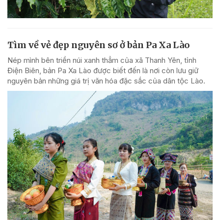
Tìm về vẻ đẹp nguyên sơ ở bản Pa Xa Lào
Nép mình bên triền núi xanh thẳm của xã Thanh Yên, tỉnh
Điện Biên, bản Pa Xa Lào được biết đến là nơi còn lưu giữ
nguyên bản những giá trị văn hóa đặc sắc của dân tộc Lào.