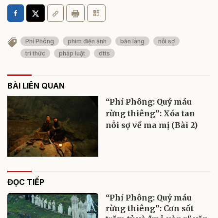
Phí Phông
phim điện ảnh
bản làng
nỗi sợ
tri thức
pháp luật
dtts
BÀI LIÊN QUAN
“Phí Phông: Quỷ máu
rừng thiêng”: Xóa tan
nỗi sợ về ma mị (Bài 2)
ĐỌC TIẾP
“Phí Phông: Quỷ máu
rừng thiêng”: Cơn sốt