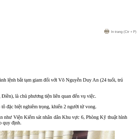
In trang
(Ctr + P)
hành lệnh bắt tạm giam đối với Võ Nguyễn Duy An (24 tuổi, trú
Điền), là chủ phương tiện liên quan đến vụ việc.
tô đặc biệt nghiêm trọng, khiến 2 người tử vong.
quan như Viện Kiểm sát nhân dân Khu vực 6, Phòng Kỹ thuật hình
o quy định.