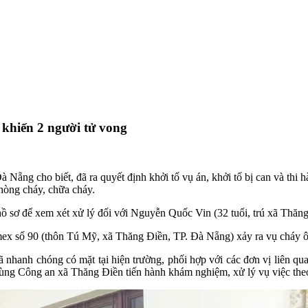
g khiến 2 người tử vong
Nẵng cho biết, đã ra quyết định khởi tố vụ án, khởi tố bị can và thi 
hòng cháy, chữa cháy.
ồ sơ để xem xét xử lý đối với Nguyễn Quốc Vin (32 tuổi, trú xã Thăng 
mex số 90 (thôn Tú Mỹ, xã Thăng Điền, TP. Đà Nẵng) xảy ra vụ cháy ô 
 nhanh chóng có mặt tại hiện trường, phối hợp với các đơn vị liên 
ng Công an xã Thăng Điền tiến hành khám nghiệm, xử lý vụ việc the