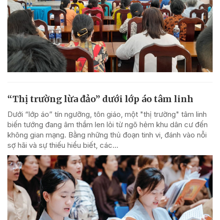
“Thị trường lừa đảo” dưới lớp áo tâm linh
Dưới “lớp áo” tín ngưỡng, tôn giáo, một "thị trường" tâm linh
biến tướng đang âm thầm len lỏi từ ngõ hẻm khu dân cư đến
không gian mạng. Bằng những thủ đoạn tinh vi, đánh vào nỗi
sợ hãi và sự thiếu hiểu biết, các...