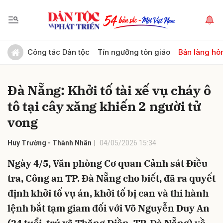
Gửi bình luận
Công tác Dân tộc
Tín ngưỡng tôn giáo
Bản làng hô
Đà Nẵng: Khởi tố tài xế vụ cháy ô
tô tại cây xăng khiến 2 người tử
vong
Huy Trường - Thành Nhân
04/05/2026 15:34
Hủy
Gửi
Ngày 4/5, Văn phòng Cơ quan Cảnh sát Điều
tra, Công an TP. Đà Nẵng cho biết, đã ra quyết
định khởi tố vụ án, khởi tố bị can và thi hành
lệnh bắt tạm giam đối với Võ Nguyễn Duy An