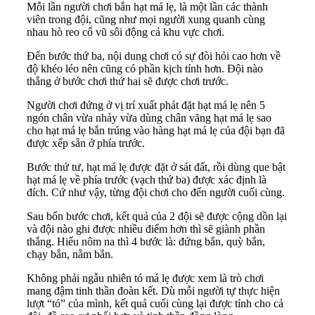
Mỗi lần người chơi bắn hạt má lẹ, là một lần các thành
viên trong đội, cũng như mọi người xung quanh cùng
nhau hò reo cổ vũ sôi động cả khu vực chơi.
Đến bước thứ ba, nội dung chơi có sự đòi hỏi cao hơn về
độ khéo léo nên cũng có phần kịch tính hơn. Đội nào
thắng ở bước chơi thứ hai sẽ được chơi trước.
Người chơi đứng ở vị trí xuất phát đặt hạt má lẹ nên 5
ngón chân vừa nhảy vừa dùng chân văng hạt má lẹ sao
cho hạt má lẹ bắn trúng vào hàng hạt má lẹ của đội bạn đã
được xếp sẵn ở phía trước.
Bước thứ tư, hạt má lẹ được đặt ở sát đất, rồi dùng que bật
hạt má lẹ về phía trước (vạch thứ ba) được xác định là
đích. Cứ như vậy, từng đội chơi cho đến người cuối cùng.
Sau bốn bước chơi, kết quả của 2 đội sẽ được cộng dồn lại
và đội nào ghi được nhiều điểm hơn thì sẽ giành phần
thắng. Hiểu nôm na thì 4 bước là: đứng bắn, quỳ bắn,
chạy bắn, nằm bắn.
Không phải ngẫu nhiên tó má lẹ được xem là trò chơi
mang đậm tinh thần đoàn kết. Dù mỗi người tự thực hiện
lượt “tó” của mình, kết quả cuối cùng lại được tính cho cả