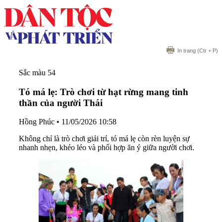
In trang
(Ctr + P)
Sắc màu 54
Tó má lẹ: Trò chơi từ hạt rừng mang tinh
thần của người Thái
Hồng Phúc
•
11/05/2026 10:58
Không chỉ là trò chơi giải trí, tó má lẹ còn rèn luyện sự
nhanh nhẹn, khéo léo và phối hợp ăn ý giữa người chơi.