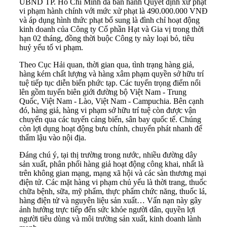
UBND TP. Hồ Chí Minh đã ban hành Quyết định xử phạt
vi phạm hành chính với mức xử phạt là 490.000.000 VNĐ
và áp dụng hình thức phạt bổ sung là đình chỉ hoạt động
kinh doanh của Công ty Cổ phần Hạt và Gia vị trong thời
hạn 02 tháng, đồng thời buộc Công ty này loại bỏ, tiêu
huỷ yếu tố vi phạm.
Theo Cục Hải quan, thời gian qua, tình trạng hàng giả,
hàng kém chất lượng và hàng xâm phạm quyền sở hữu trí
tuệ tiếp tục diễn biến phức tạp. Các tuyến trọng điểm nổi
lên gồm tuyến biên giới đường bộ Việt Nam - Trung
Quốc, Việt Nam - Lào, Việt Nam - Campuchia. Bên cạnh
đó, hàng giả, hàng vi phạm sở hữu trí tuệ còn được vận
chuyển qua các tuyến cảng biển, sân bay quốc tế. Chúng
còn lợi dụng hoạt động bưu chính, chuyển phát nhanh để
thẩm lậu vào nội địa.
Đáng chú ý, tại thị trường trong nước, nhiều đường dây
sản xuất, phân phối hàng giả hoạt động công khai, nhất là
trên không gian mạng, mạng xã hội và các sàn thương mại
điện tử. Các mặt hàng vi phạm chủ yếu là thời trang, thuốc
chữa bệnh, sữa, mỹ phẩm, thực phẩm chức năng, thuốc lá,
hàng điện tử và nguyên liệu sản xuất… Vấn nạn này gây
ảnh hưởng trực tiếp đến sức khỏe người dân, quyền lợi
người tiêu dùng và môi trường sản xuất, kinh doanh lành