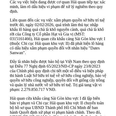
Các vụ việc hiện đang được cơ quan Hải quan tiếp tục xác
minh, làm rõ dấu hiệu vi phạm để xử lý nghiêm theo quy
định.
Liên quan đến các vụ việc xâm phạm quyền sở hữu trí tuệ
trước đó, ngày 02/02/2026, quá trình làm thủ tục nhập
khẩu lô hàng quả chà là khô nguyên cành, quả chà là khô
rời của Công ty Cổ phần Hạt và Gia vị (MST:
0315161466), Hải quan cửa khẩu cảng Sài Gòn khu vực I
(thuộc Chi cục Hải quan khu vực II) đã phát hiện lô hàng
có dấu hiệu xâm phạm quyền đối với nhãn hiệu "Dates
Sanwan".
Đây là nhãn hiệu được bảo hộ tại Việt Nam theo quy định
tại Điều 77 Nghị định 65/2023/NĐ-CP ngày 23/8/2023
của Chính phủ quy định chi tiết một số điều và biện pháp
thi hành Luật Sở hữu trí tuệ về sở hữu công nghiệp, bảo vệ
quyền sở hữu công nghiệp, quyền đối với giống cây trồng
và quản lý nhà nước về sở hữu trí tuệ. Trị giá tang vật vi
phạm: 2.279.850.717 VNĐ.
Hải quan cửa khẩu cảng Sài Gòn khu vực I đã lập biên
bản vi phạm và Chi cục Hải quan khu vực II chuyển toàn
bộ hồ sơ qua UBND Thành phố Hồ Chí Minh để ban
hành Quyết định xử phạt vi phạm hành chính. Theo đó,