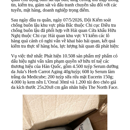
tin, kiểm tra, giám sát và đấu tranh chuyên sâu đối với các
tuyến, mặt hàng, doanh nghiệp trọng điểm.
Sau ngày đầu ra quân, ngày 07/5/2026, Đội Kiểm soát
chống buôn lậu khu vực phía Bắc thuộc Chi cục Điều tra
chống buôn lậu đã phối hợp với Hải quan Cửa khẩu Hữu
Nghị thuộc Chi cục Hải quan khu vực VI kiểm các lô
hàng quá cảnh có nghi vấn về khai báo hải quan, kết quả
kiểm tra thực tế hàng hóa, lực lượng hải quan đã phát hiện:
Vụ việc thứ nhất: Phát hiện 10.508 sản phẩm mỹ phẩm có
dấu hiệu nghi vấn xâm phạm quyền sở hữu trí tuệ các
thương hiệu của Hàn Quốc, gồm 4.500 tuýp Serum dưỡng
da Jula’s Herb Carrot Aging 40g/tuýp; 608 lọ Serum làm
trắng da Medicube; 200 tuýp sữa rửa mặt Eucerin 150g;
4.000 lọ kem nền L’Oreal 30ml và 1.200 túi đeo chéo giả
da kích thước 25x20x8 cm gắn nhãn hiệu The North Face.