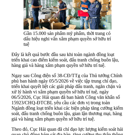
Gần 15.000 sản phẩm mỹ phẩm, thời trang có
dấu hiệu nghi vấn xâm phạm quyền sở hữu trí
tuệ
Đây là kết quả bước đầu sau khi toàn ngành đồng loạt
triển khai cao điểm kiểm soát, đấu tranh chống buôn lậu,
hàng giả và hàng xâm phạm quyền sở hữu trí tuệ.
Ngay sau Công điện số 38-CĐ/TTg của Thủ tướng Chính
phủ ban hành ngày 05/5/2026 về việc tập trung chỉ đạo,
triển khai quyết liệt các giải pháp đấu tranh, ngăn chặn và
xử lý hành vi xâm phạm quyền sở hữu trí tuệ, ngày
06/5/2026, Cục Hải quan đã ban hành Công văn khẩn số
15923/CHQ-ĐTCBL yêu cầu các đơn vị trong toàn
Ngành đồng loạt triển khai các biện pháp tăng cường kiểm
soát, đấu tranh chống buôn lậu, gian lận thương mại, hàng
giả và hàng xâm phạm quyền sở hữu trí tuệ.
Theo đó, Cục Hải quan đã chỉ đạo lực lượng kiểm soát hải
quan chủ động bám sát địa bàn, tăng cường thu thập thông