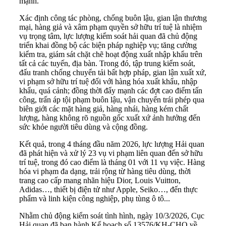
mạnh.
Xác định công tác phòng, chống buôn lậu, gian lận thương
mại, hàng giả và xâm phạm quyền sở hữu trí tuệ là nhiệm
vụ trọng tâm, lực lượng kiểm soát hải quan đã chủ động
triển khai đồng bộ các biện pháp nghiệp vụ; tăng cường
kiểm tra, giám sát chặt chẽ hoạt động xuất nhập khẩu trên
tất cả các tuyến, địa bàn. Trong đó, tập trung kiểm soát,
đấu tranh chống chuyển tải bất hợp pháp, gian lận xuất xứ,
vi phạm sở hữu trí tuệ đối với hàng hóa xuất khẩu, nhập
khẩu, quá cảnh; đồng thời đẩy mạnh các đợt cao điểm tấn
công, trấn áp tội phạm buôn lậu, vận chuyển trái phép qua
biên giới các mặt hàng giả, hàng nhái, hàng kém chất
lượng, hàng không rõ nguồn gốc xuất xứ ảnh hưởng đến
sức khỏe người tiêu dùng và cộng đồng.
Kết quả, trong 4 tháng đầu năm 2026, lực lượng Hải quan
đã phát hiện và xử lý 23 vụ vi phạm liên quan đến sở hữu
trí tuệ, trong đó cao điểm là tháng 01 với 11 vụ việc. Hàng
hóa vi phạm đa dạng, trải rộng từ hàng tiêu dùng, thời
trang cao cấp mang nhãn hiệu Dior, Louis Vuitton,
Adidas…, thiết bị điện tử như Apple, Seiko…, đến thực
phẩm và linh kiện công nghiệp, phụ tùng ô tô...
Nhằm chủ động kiểm soát tình hình, ngày 10/3/2026, Cục
Hải quan đã ban hành Kế hoạch số 13576/KH-CHQ về