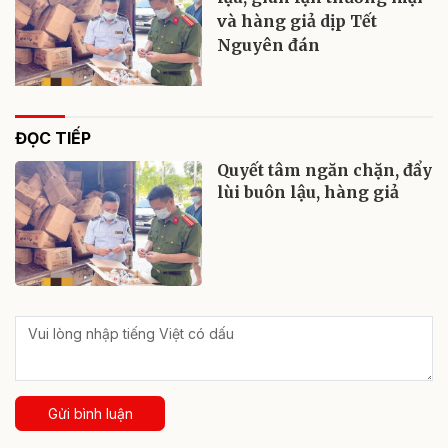
và hàng giả dịp Tết
Nguyên đán
ĐỌC TIẾP
Quyết tâm ngăn chặn, đẩy
lùi buôn lậu, hàng giả
Gửi bình luận