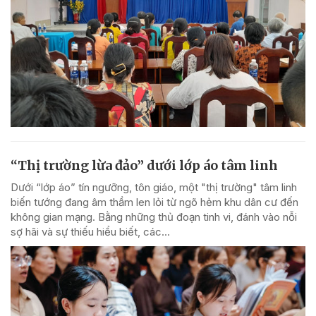
“Thị trường lừa đảo” dưới lớp áo tâm linh
Dưới “lớp áo” tín ngưỡng, tôn giáo, một "thị trường" tâm linh
biến tướng đang âm thầm len lỏi từ ngõ hẻm khu dân cư đến
không gian mạng. Bằng những thủ đoạn tinh vi, đánh vào nỗi
sợ hãi và sự thiếu hiểu biết, các...