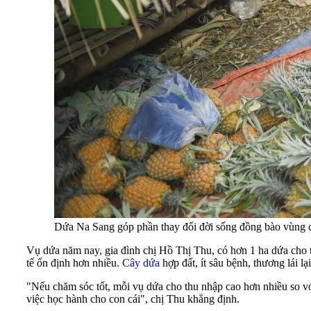
Dứa Na Sang góp phần thay đổi đời sống đồng bào vùng 
Vụ dứa năm nay, gia đình chị Hồ Thị Thu, có hơn 1 ha dứa cho t
tế ổn định hơn nhiều.
Cây dứa
hợp đất, ít sâu bệnh, thương lái lạ
"Nếu chăm sóc tốt, mỗi vụ dứa cho thu nhập cao hơn nhiều so vớ
việc học hành cho con cái", chị Thu khẳng định.