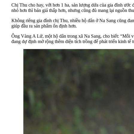
Chị Thu cho hay, với hơn 1 ha, sản lượng dứa của gia đình ước đ
nhỏ hơn thì bán giá thấp hơn, nhưng cũng đủ mang lại nguồn thu
Không riêng gia đình chị Thu, nhiều hộ dân ở Na Sang cũng đan
giúp đầu ra sản phẩm ổn định hơn.
Ông Vàng A Lử, một hộ dân trong xã Na Sang, cho biết: “Mỗi vụ 
đang dự định mở rộng thêm diện tích trồng để phát triển kinh tế 