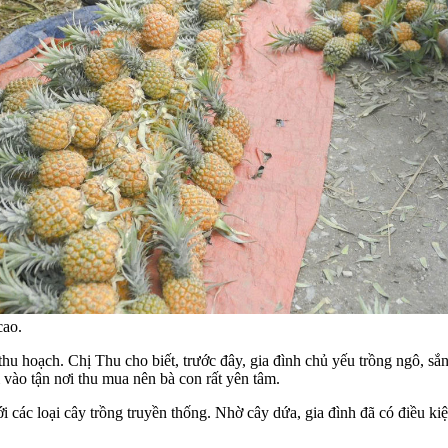
cao.
hu hoạch. Chị Thu cho biết, trước đây, gia đình chủ yếu trồng ngô, s
i vào tận nơi thu mua nên bà con rất yên tâm.
i các loại cây trồng truyền thống. Nhờ cây dứa, gia đình đã có điều k