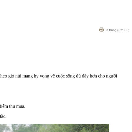
In trang
(Ctr + P)
theo gió núi mang hy vọng về cuộc sống đủ đầy hơn cho người
điểm thu mua.
Bắc.