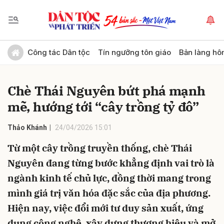
Gửi bình luận
Công tác Dân tộc
Tín ngưỡng tôn giáo
Bản làng hô
Chè Thái Nguyên bứt phá mạnh
mẽ, hướng tới “cây trồng tỷ đô”
Thảo Khánh
24/04/2026 15:01
Từ một cây trồng truyền thống, chè Thái
Hủy
Gửi
Nguyên đang từng bước khẳng định vai trò là
ngành kinh tế chủ lực, đồng thời mang trong
mình giá trị văn hóa đặc sắc của địa phương.
Hiện nay, việc đổi mới tư duy sản xuất, ứng
dụng công nghệ, xây dựng thương hiệu và mở