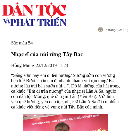
In trang
(Ctr + P)
Sắc màu 54
Nhạc sĩ của núi rừng Tây Bắc
Hồng Minh
•
23/12/2019 11:23
“Sáng sớm nay em đi lên nương/ Sương sớm còn vương
bên lối/ Bước chân em đi nhanh nhanh vui rộn ràng/ Kìa
nương lúa trải bên sườn núi…”. Đó là những câu hát trong
ca khúc “Em đi trên nương” của nhạc sĩ Lầu A Sa, người
con dân tộc Mông, quê ở Trạm Tấu (Yên Bái). Với tình
yêu quê hương, yêu dân tộc, nhạc sĩ Lầu A Sa đã có nhiều
ca khúc viết riêng về vùng núi Tây Bắc của mình.