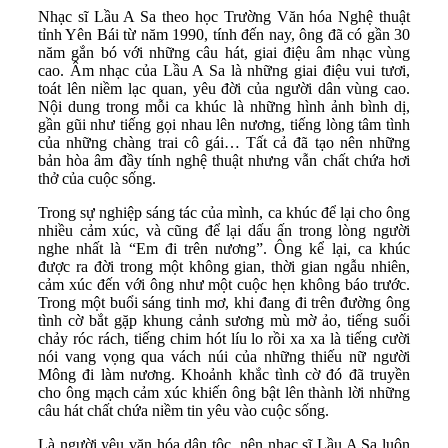
Nhạc sĩ Lầu A Sa theo học Trường Văn hóa Nghệ thuật
tỉnh Yên Bái từ năm 1990, tính đến nay, ông đã có gần 30
năm gắn bó với những câu hát, giai điệu âm nhạc vùng
cao. Âm nhạc của Lầu A Sa là những giai điệu vui tươi,
toát lên niềm lạc quan, yêu đời của người dân vùng cao.
Nội dung trong mỗi ca khúc là những hình ảnh bình dị,
gần gũi như tiếng gọi nhau lên nương, tiếng lòng tâm tình
của những chàng trai cô gái… Tất cả đã tạo nên những
bản hòa âm đầy tính nghệ thuật nhưng vẫn chất chứa hơi
thở của cuộc sống.
Trong sự nghiệp sáng tác của mình, ca khúc để lại cho ông
nhiều cảm xúc, và cũng để lại dấu ấn trong lòng người
nghe nhất là “Em đi trên nương”. Ông kể lại, ca khúc
được ra đời trong một không gian, thời gian ngẫu nhiên,
cảm xúc đến với ông như một cuộc hẹn không báo trước.
Trong một buổi sáng tinh mơ, khi đang đi trên đường ông
tình cờ bắt gặp khung cảnh sương mù mờ ảo, tiếng suối
chảy róc rách, tiếng chim hót líu lo rồi xa xa là tiếng cười
nói vang vọng qua vách núi của những thiếu nữ người
Mông đi làm nương. Khoảnh khắc tình cờ đó đã truyền
cho ông mạch cảm xúc khiến ông bật lên thành lời những
câu hát chất chứa niềm tin yêu vào cuộc sống.
Là người yêu văn hóa dân tộc, nên nhạc sĩ Lầu A Sa luôn