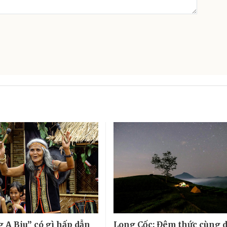
g A Biu” có gì hấp dẫn
Long Cốc: Đêm thức cùng d