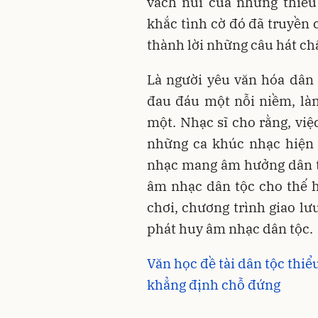
vách núi của những thiế
khắc tình cờ đó đã truyền
thành lời những câu hát ch
Là người yêu văn hóa dân t
đau đáu một nỗi niềm, là
một. Nhạc sĩ cho rằng, việ
những ca khúc nhạc hiện 
nhạc mang âm hưởng dân tộc
âm nhạc dân tộc cho thế hệ
chơi, chương trình giao lưu
phát huy âm nhạc dân tộc.
Văn học đề tài dân tộc thiể
khẳng định chỗ đứng