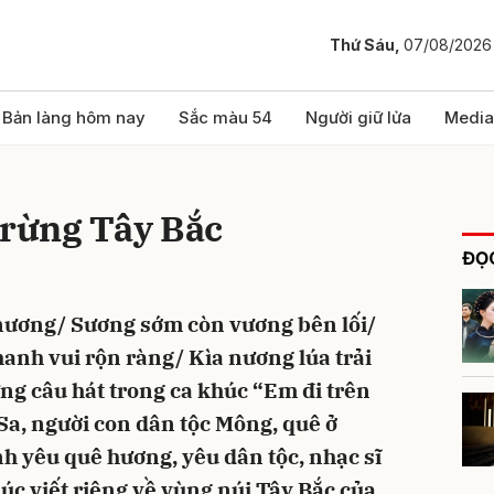
Thứ Sáu,
07/08/2026
bình luận
Bản làng hôm nay
Sắc màu 54
Người giữ lửa
Media
 rừng Tây Bắc
ĐỌC
nương/ Sương sớm còn vương bên lối/
nh vui rộn ràng/ Kìa nương lúa trải
Hủy
G
ng câu hát trong ca khúc “Em đi trên
Sa, người con dân tộc Mông, quê ở
nh yêu quê hương, yêu dân tộc, nhạc sĩ
úc viết riêng về vùng núi Tây Bắc của