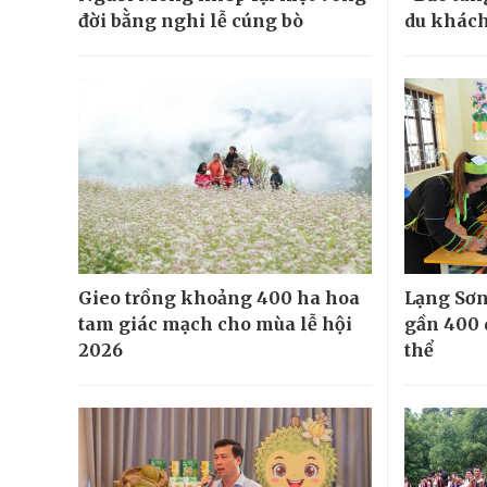
đời bằng nghi lễ cúng bò
du khác
Gieo trồng khoảng 400 ha hoa
Lạng Sơn
tam giác mạch cho mùa lễ hội
gần 400 
2026
thể