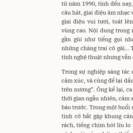
từ năm 1990, tính đến nay
câu hát, giai điệu âm nhạc
giai điệu vui tươi, toát l
vùng cao. Nội dung trong 
gần gũi như tiếng gọi nh
những chàng trai cô gái… 
tính nghệ thuật nhưng vẫn 
Trong sự nghiệp sáng tác 
cảm xúc, và cũng để lại dấ
trên nương”. Ông kể lại, c
thời gian ngẫu nhiên, cảm
báo trước. Trong một buổi 
tình cờ bắt gặp khung cả
rách, tiếng chim hót líu lo