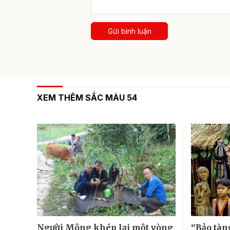
Gửi bình luận
XEM THÊM SẮC MÀU 54
Người Mông khép lại một vòng
“Bảo tàn