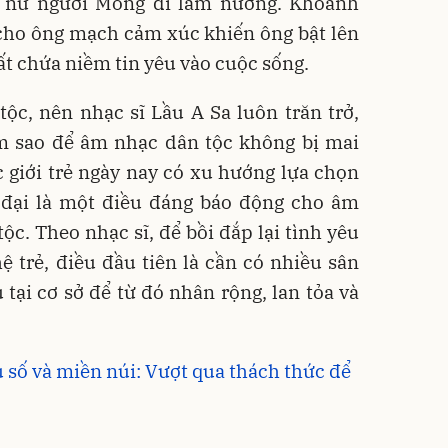
u nữ người Mông đi làm nương. Khoảnh
 cho ông mạch cảm xúc khiến ông bật lên
ất chứa niềm tin yêu vào cuộc sống.
ộc, nên nhạc sĩ Lầu A Sa luôn trăn trở,
m sao để âm nhạc dân tộc không bị mai
c giới trẻ ngày nay có xu hướng lựa chọn
đại là một điều đáng báo động cho âm
. Theo nhạc sĩ, để bồi đắp lại tình yêu
 trẻ, điều đầu tiên là cần có nhiều sân
 tại cơ sở để từ đó nhân rộng, lan tỏa và
u số và miền núi: Vượt qua thách thức để