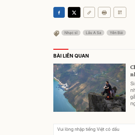
Nhạc sĩ
Lầu A Sa
Yên Bái
BÀI LIÊN QUAN
C
n
Si
nh
g
ng