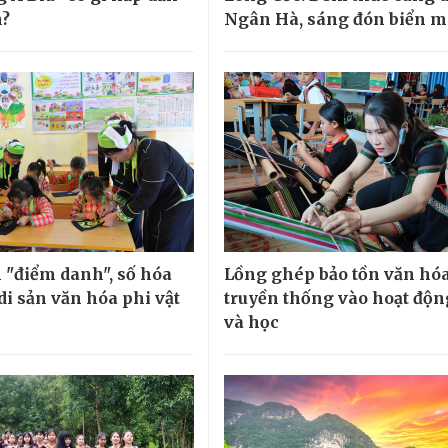
h?
Ngân Hà, sáng đón biển 
 "điểm danh", số hóa
Lồng ghép bảo tồn văn hó
di sản văn hóa phi vật
truyền thống vào hoạt độn
và học