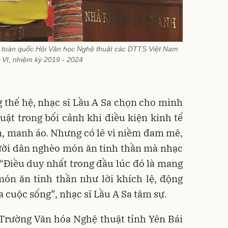
ểu toàn quốc Hội Văn học Nghệ thuật các DTTS Việt Nam
ứ VI, nhiệm kỳ 2019 - 2024
 thế hệ, nhạc sĩ Lầu A Sa chọn cho mình
ật trong bối cảnh khi điều kiện kinh tế
m, manh áo. Nhưng có lẽ vì niềm đam mê,
ười dân nghèo món ăn tinh thần mà nhạc
 “Điều duy nhất trong đầu lúc đó là mang
ón ăn tinh thần như lời khích lệ, động
a cuộc sống”, nhạc sĩ Lầu A Sa tâm sự.
 Trường Văn hóa Nghệ thuật tỉnh Yên Bái