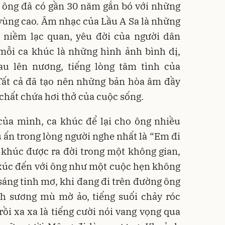
, ông đã có gần 30 năm gắn bó với những
 vùng cao. Âm nhạc của Lầu A Sa là những
ên niềm lạc quan, yêu đời của người dân
mỗi ca khúc là những hình ảnh bình dị,
au lên nương, tiếng lòng tâm tình của
Tất cả đã tạo nên những bản hòa âm đầy
chất chứa hơi thở của cuộc sống.
của mình, ca khúc để lại cho ông nhiều
u ấn trong lòng người nghe nhất là “Em đi
a khúc được ra đời trong một không gian,
 xúc đến với ông như một cuộc hẹn không
sáng tinh mơ, khi đang đi trên đường ông
nh sương mù mờ ảo, tiếng suối chảy róc
 rồi xa xa là tiếng cười nói vang vọng qua