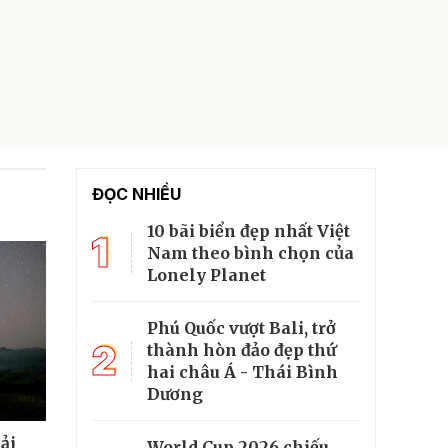
ĐỌC NHIỀU
10 bãi biển đẹp nhất Việt
1
Nam theo bình chọn của
Lonely Planet
Phú Quốc vượt Bali, trở
2
thành hòn đảo đẹp thứ
hai châu Á - Thái Bình
Dương
ải
World Cup 2026 chiếu