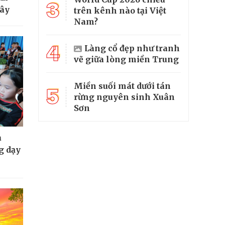
3
mây
trên kênh nào tại Việt
Nam?
4
Làng cổ đẹp như tranh
vẽ giữa lòng miền Trung
Miền suối mát dưới tán
5
rừng nguyên sinh Xuân
Sơn
a
g dạy