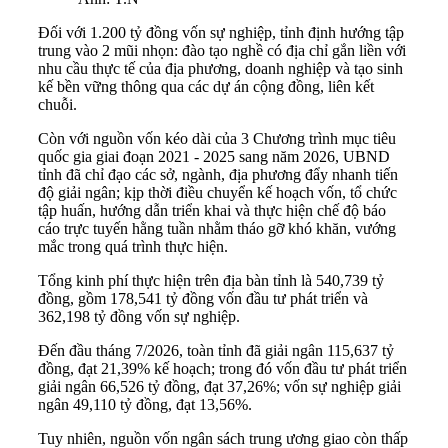
Đối với 1.200 tỷ đồng vốn sự nghiệp, tỉnh định hướng tập
trung vào 2 mũi nhọn: đào tạo nghề có địa chỉ gắn liền với
nhu cầu thực tế của địa phương, doanh nghiệp và tạo sinh
kế bền vững thông qua các dự án cộng đồng, liên kết
chuỗi.
Còn với nguồn vốn kéo dài của 3 Chương trình mục tiêu
quốc gia giai đoạn 2021 - 2025 sang năm 2026, UBND
tỉnh đã chỉ đạo các sở, ngành, địa phương đẩy nhanh tiến
độ giải ngân; kịp thời điều chuyển kế hoạch vốn, tổ chức
tập huấn, hướng dẫn triển khai và thực hiện chế độ báo
cáo trực tuyến hằng tuần nhằm tháo gỡ khó khăn, vướng
mắc trong quá trình thực hiện.
Tổng kinh phí thực hiện trên địa bàn tỉnh là 540,739 tỷ
đồng, gồm 178,541 tỷ đồng vốn đầu tư phát triển và
362,198 tỷ đồng vốn sự nghiệp.
Đến đầu tháng 7/2026, toàn tỉnh đã giải ngân 115,637 tỷ
đồng, đạt 21,39% kế hoạch; trong đó vốn đầu tư phát triển
giải ngân 66,526 tỷ đồng, đạt 37,26%; vốn sự nghiệp giải
ngân 49,110 tỷ đồng, đạt 13,56%.
Tuy nhiên, nguồn vốn ngân sách trung ương giao còn thấp