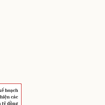
 kế hoạch
 hiện các
 tỷ đồng