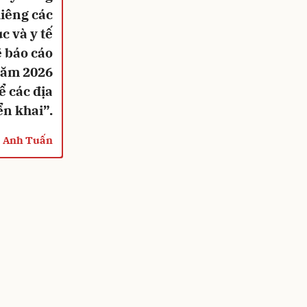
iêng các
c và y tế
ẽ báo cáo
năm 2026
 các địa
ển khai”.
ạ Anh Tuấn