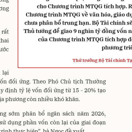
cho Chương trình MTQG tích hợp. R
ơng
Chương trình MTQG về văn hóa, giáo dụ
chưa phân bổ trung hạn. Bộ Tài chính s
Thủ tướng để giao 9 nghìn tỷ đồng vốn 
rất
của Chương trình MTQG tích hợp để
khai
phương tri
ước
Thứ trưởng Bộ Tài chính T
 lại
ốn đối ứng. Theo Phó Chủ tịch Thường
 định tỷ lệ vốn đối ứng từ 15 - 20% tạo
 địa phương còn nhiều khó khăn.
ơng sớm phân bổ ngân sách năm 2026,
sử dụng phần vốn còn lại của giai đoạn
trình thực hiện”, bà Ngọc đề xuất.