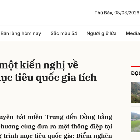
Thứ Bảy,
08/08/2026
bình luận
Bản làng hôm nay
Sắc màu 54
Người giữ lửa
Media
một kiến nghị về
ĐỌC
c tiêu quốc gia tích
Hủy
G
Duyên hải miền Trung đến Đồng bằng
phương cùng đưa ra một thông điệp tại
 trình mục tiêu quốc gia: Điểm nghẽn