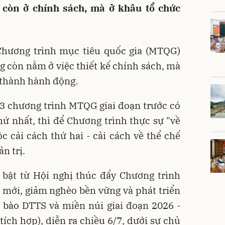
 còn ở chính sách, mà ở khâu tổ chức
Chương trình mục tiêu quốc gia (MTQG)
g còn nằm ở việc thiết kế chính sách, mà
 thành hành động.
 3 chương trình MTQG giai đoạn trước có
hứ nhất, thì để Chương trình thực sự "về
ộc cải cách thứ hai - cải cách về thể chế
n trị.
 bật từ Hội nghị thúc đẩy Chương trình
mới, giảm nghèo bền vững và phát triển
g bào DTTS và miền núi giai đoạn 2026 -
ch hợp), diễn ra chiều 6/7, dưới sự chủ