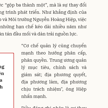
c “gộp ba thành một”, mà là sự thay đổi
ng trình phát triển. Như khẳng định của
 và Môi trường Nguyễn Hoàng Hiệp, việc
n những hạn chế kéo dài nhiều năm như
n tán đầu mối và dàn trải nguồn lực.
“Cơ chế quản lý cũng chuyển
mạnh theo hướng phân cấp,
phân quyền. Trung ương quản
ng
lý mục tiêu, chính sách và
ên
giám sát; địa phương quyết,
ựa
địa phương làm, địa phương
ch
chịu trách nhiệm", ông Hiệp
nhấn mạnh.
Điều đáng ghi nhận là sự thay