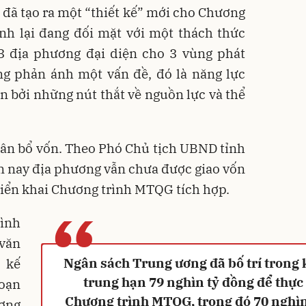
 đã tạo ra một “thiết kế” mới cho Chương
ành lại đang đối mặt với một thách thức
 3 địa phương đại diện cho 3 vùng phát
ùng phản ánh một vấn đề, đó là năng lực
ạn bởi những nút thắt về nguồn lực và thể
hân bổ vốn. Theo Phó Chủ tịch UBND tỉnh
n nay địa phương vẫn chưa được giao vốn
riển khai Chương trình MTQG tích hợp.
“
rình
 văn
Ngân sách Trung ương đã bố trí trong
 kế
trung hạn 79 nghìn tỷ đồng để thực
đoạn
Chương trình MTQG, trong đó 70 nghìn
ương