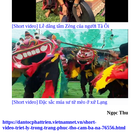
[Short video] Lễ dâng tấm Zèng của người Tà Ôi
[Short video] Đặc sắc múa sư tử mèo ở xứ Lạng
Ngọc Thu
https://dantocphattrien.vietnamnet.vn/short-
video-triet-ly-trong-trang-phuc-tho-cam-ba-na-76556.html