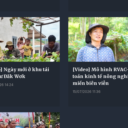
] Ngày mới ở khu tái
[Video] Mô hình RVAC
cư Đăk Wơk
toán kinh tế nông ngh
miền biên viễn
26 14:24
15/07/2026 11:36