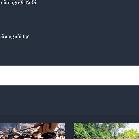
 của người Tà Ôi
 của người Lự