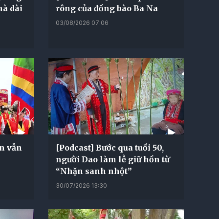
hà dài
rông của đồng bào Ba Na
03/08/2026 07:06
ản vẫn
[Podcast] Bước qua tuổi 50,
người Dao làm lễ giữ hồn từ
“Nhặn sanh nhột”
30/07/2026 13:30