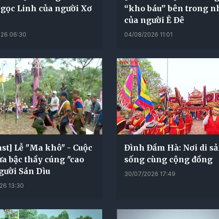
gọc Linh của người Xơ
“kho báu” bên trong n
của người Ê Đê
26 06:30
04/08/2026 11:01
st] Lễ "Ma khô" - Cuộc
Đình Đầm Hà: Nơi di s
ưa bậc thầy cúng "cao
sống cùng cộng đồng
gười Sán Dìu
30/07/2026 17:49
26 13:30