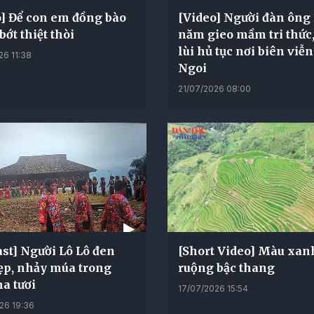
o] Để con em đồng bào
[Video] Người đàn ông
ớt thiệt thòi
năm gieo mầm tri thức,
lùi hủ tục nơi biên viễ
26 11:38
Ngoi
21/07/2026 08:00
st] Người Lô Lô đen
[Short Video] Màu xan
ẹp, nhảy múa trong
ruộng bậc thang
a tươi
17/07/2026 15:54
26 19:36