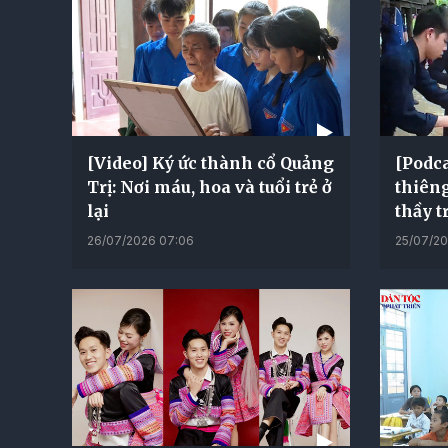
[Video] Ký ức thành cổ Quảng
[Podca
Trị: Nơi máu, hoa và tuổi trẻ ở
thiêng
lại
thầy t
26/07/2026 07:06
25/07/20