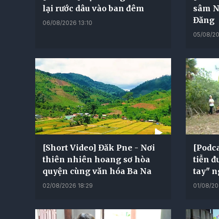
lại rước dâu vào ban đêm
sâm N
Đăng
06/08/2026 13:10
05/08/20
[Short Video] Đăk Pne - Nơi
[Podca
thiên nhiên hoang sơ hòa
tiễn đ
quyện cùng văn hóa Ba Na
tay" n
02/08/2026 18:29
01/08/20