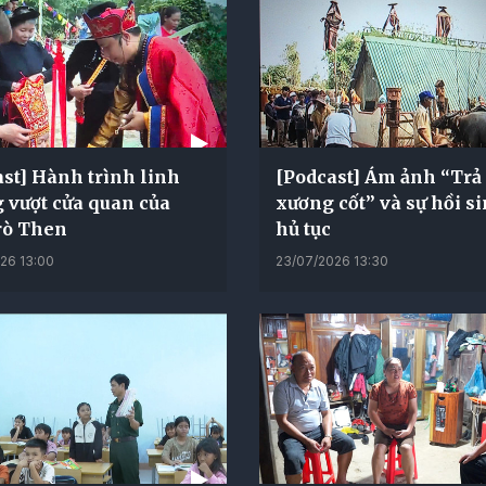
st] Hành trình linh
[Podcast] Ám ảnh “Trả
 vượt cửa quan của
xương cốt” và sự hồi s
rò Then
hủ tục
26 13:00
23/07/2026 13:30