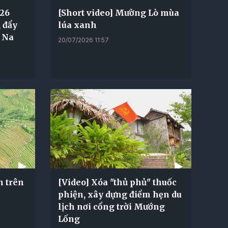
 26
[Short video] Mường Lò mùa
 đẩy
lúa xanh
n Na
20/07/2026 11:57
h trên
[Video] Xóa "thủ phủ" thuốc
phiện, xây dựng điểm hẹn du
lịch nơi cổng trời Mướng
Lống