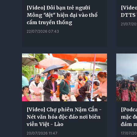
[Video] Đôi bạn trẻ người
[Vide
Mông "dệt" hiện đại vào thổ
DTTS b
cẩm truyền thống
21/07/20
22/07/2026 07:43
[Video] Chợ phiên Nậm Cắn -
[Podca
Nét văn hóa độc đáo nơi biên
mặc đ
viễn Việt - Lào
đám m
20/07/2026 11:47
17/07/20