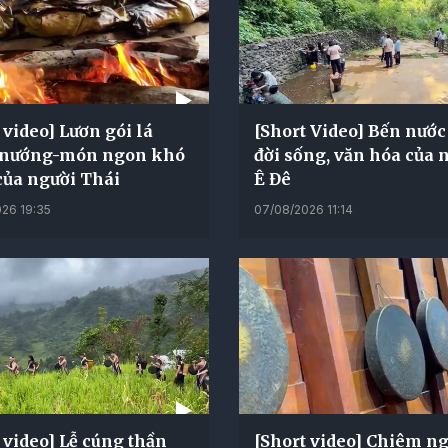
 video] Lươn gói lá
[Short Video] Bến nước
 nướng-món ngon khó
đời sống, văn hóa của 
của người Thái
Ê Đê
26 19:35
07/08/2026 11:14
 video] Lễ cúng thần
[Short video] Chiêm n