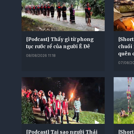
[Podcast] Thấy gì từ phong
[Short
tục rước rể của người Ê Đê
chuối
quên 
08/08/2026 11:18
07/08/20
[Podcast] Tại sao người Thái
[Short