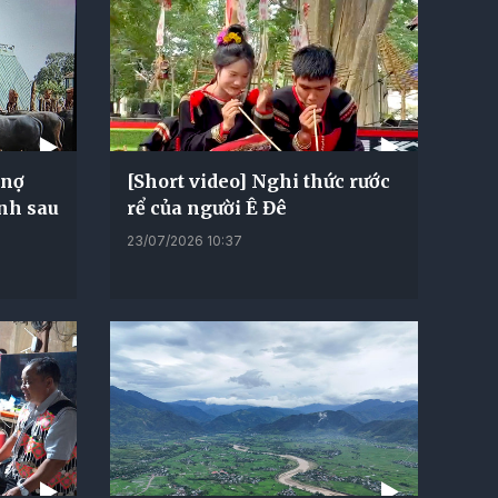
 nợ
[Short video] Nghi thức rước
inh sau
rể của người Ê Đê
23/07/2026 10:37