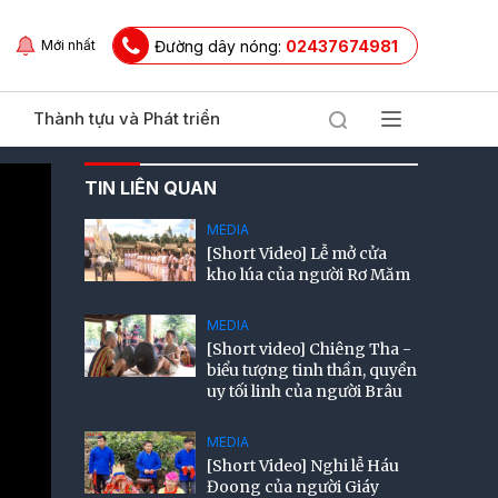
Đường dây nóng:
02437674981
Mới nhất
Thành tựu và Phát triển
TIN LIÊN QUAN
MEDIA
[Short Video] Lễ mở cửa
kho lúa của người Rơ Măm
MEDIA
[Short video] Chiêng Tha -
biểu tượng tinh thần, quyền
uy tối linh của người Brâu
MEDIA
[Short Video] Nghi lễ Háu
Đoong của người Giáy