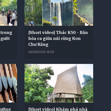
 trong
[Short video] Thác K50 - Bản
người
hòa ca giữa núi rừng Kon
Chư Răng
06/08/2026 18:59
gưỡng
[Short video] Khám phá nhà