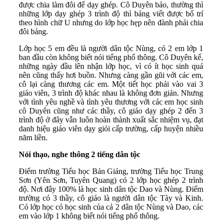
được chia làm đôi để dạy ghép. Cô Duyên bảo, thường thì
những lớp dạy ghép 3 trình độ thì bảng viết được bố trí
theo hình chữ U nhưng do lớp học hẹp nên đành phải chia
đôi bảng.
Lớp học 5 em đều là người dân tộc Nùng, có 2 em lớp 1
ban đầu còn không biết nói tiếng phổ thông. Cô Duyên kể,
những ngày đầu lên nhận lớp học, vì có ít học sinh quá
nên cũng thấy hơi buồn. Nhưng càng gần gũi với các em,
cô lại càng thương các em. Một tiết học phải vào vai 3
giáo viên, 3 trình độ khác nhau là không đơn giản. Nhưng
với tình yêu nghề và tình yêu thương với các em học sinh
cô Duyên cũng như các thầy, cô giáo dạy ghép 2 đến 3
trình độ ở đây vẫn luôn hoàn thành xuất sắc nhiệm vụ, đạt
danh hiệu giáo viên dạy giỏi cấp trường, cấp huyện nhiều
năm liền.
Nói thạo, nghe thông 2 tiếng dân tộc
Điểm trường Tiểu học Bản Giáng, trường Tiểu học Trung
Sơn (Yên Sơn, Tuyên Quang) có 2 lớp học ghép 2 trình
độ. Nơi đây 100% là học sinh dân tộc Dao và Nùng. Điểm
trường có 3 thầy, cô giáo là người dân tộc Tày và Kinh.
Có lớp học có học sinh của cả 2 dân tộc Nùng và Dao, các
em vào lớp 1 không biết nói tiếng phổ thông.