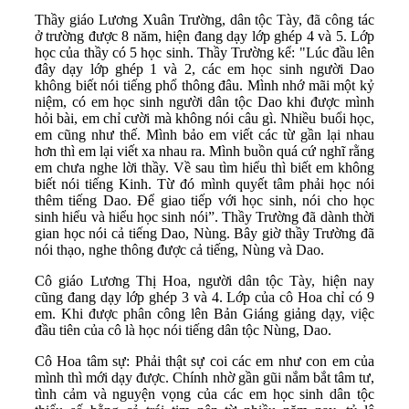
Thầy giáo Lương Xuân Trường, dân tộc Tày, đã công tác
ở trường được 8 năm, hiện đang dạy lớp ghép 4 và 5. Lớp
học của thầy có 5 học sinh. Thầy Trường kể: "Lúc đầu lên
đây dạy lớp ghép 1 và 2, các em học sinh người Dao
không biết nói tiếng phổ thông đâu. Mình nhớ mãi một kỷ
niệm, có em học sinh người dân tộc Dao khi được mình
hỏi bài, em chỉ cười mà không nói câu gì. Nhiều buổi học,
em cũng như thế. Mình bảo em viết các từ gần lại nhau
hơn thì em lại viết xa nhau ra. Mình buồn quá cứ nghĩ rằng
em chưa nghe lời thầy. Về sau tìm hiểu thì biết em không
biết nói tiếng Kinh. Từ đó mình quyết tâm phải học nói
thêm tiếng Dao. Để giao tiếp với học sinh, nói cho học
sinh hiểu và hiểu học sinh nói”. Thầy Trường đã dành thời
gian học nói cả tiếng Dao, Nùng. Bây giờ thầy Trường đã
nói thạo, nghe thông được cả tiếng, Nùng và Dao.
Cô giáo Lương Thị Hoa, người dân tộc Tày, hiện nay
cũng đang dạy lớp ghép 3 và 4. Lớp của cô Hoa chỉ có 9
em. Khi được phân công lên Bản Giáng giảng dạy, việc
đầu tiên của cô là học nói tiếng dân tộc Nùng, Dao.
Cô Hoa tâm sự: Phải thật sự coi các em như con em của
mình thì mới dạy được. Chính nhờ gần gũi nắm bắt tâm tư,
tình cảm và nguyện vọng của các em học sinh dân tộc