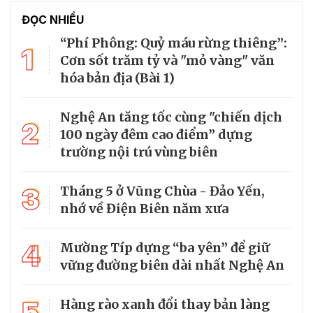
ĐỌC NHIỀU
“Phí Phông: Quỷ máu rừng thiêng”:
1
Cơn sốt trăm tỷ và "mỏ vàng" văn
hóa bản địa (Bài 1)
Nghệ An tăng tốc cùng "chiến dịch
2
100 ngày đêm cao điểm” dựng
trường nội trú vùng biên
3
Tháng 5 ở Vũng Chùa - Đảo Yến,
nhớ về Điện Biên năm xưa
4
Mường Típ dựng “ba yên” để giữ
vững đường biên dài nhất Nghệ An
5
Hàng rào xanh đổi thay bản làng