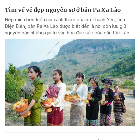
Tìm về vẻ đẹp nguyên sơ ở bản Pa Xa Lào
Nép mình bên triền núi xanh thẳm của xã Thanh Yên, tỉnh
Điện Biên, bản Pa Xa Lào được biết đến là nơi còn lưu giữ
nguyên bản những giá trị văn hóa đặc sắc của dân tộc Lào.