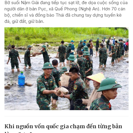
Bờ suối Nậm Giải đang tiếp tục sạt lở, đe dọa cuộc sống của
người dân ở bản Pục, xã Quế Phong (Nghệ An). Hơn 70 cán
bộ, chiến sĩ và đồng bào Thái đã chung tay dựng tuyến kè
đá, giữ đất, giữ bản.
Khi nguồn vốn quốc gia chạm đến từng bản