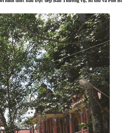
với hình thức bầu trực tiếp Ban Thường vụ, Bí thư và Phó Bí