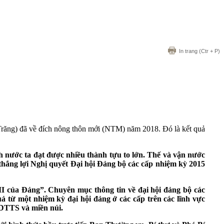
In trang
(Ctr + P)
răng) đã về đích nông thôn mới (NTM) năm 2018. Đó là kết quả
ảnh nước ta đạt được nhiều thành tựu to lớn. Thế và vận nước
 thắng lợi Nghị quyết Đại hội Đảng bộ các cấp nhiệm kỳ 2015
II của Đảng”. Chuyên mục thông tin về đại hội đảng bộ các
ả từ một nhiệm kỳ đại hội đảng ở các cấp trên các lĩnh vực
g DTTS và miền núi.