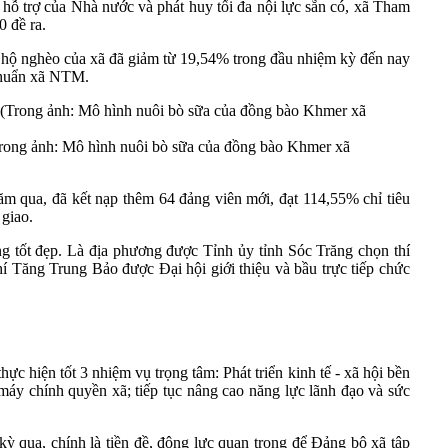
 trợ của Nhà nước và phát huy tối đa nội lực sẵn có, xã Tham
0 đề ra.
 lệ hộ nghèo của xã đã giảm từ 19,54% trong đầu nhiệm kỳ đến nay
chuẩn xã NTM.
 (Trong ảnh: Mô hình nuôi bò sữa của đồng bào Khmer xã
ăm qua, đã kết nạp thêm 64 đảng viên mới, đạt 114,55% chỉ tiêu
giao.
g tốt đẹp. Là địa phương được Tỉnh ủy tỉnh Sóc Trăng chọn thí
hí Tăng Trung Bảo được Đại hội giới thiệu và bầu trực tiếp chức
 hiện tốt 3 nhiệm vụ trọng tâm: Phát triển kinh tế - xã hội bền
máy chính quyền xã; tiếp tục nâng cao năng lực lãnh đạo và sức
qua, chính là tiền đề, động lực quan trọng để Đảng bộ xã tập