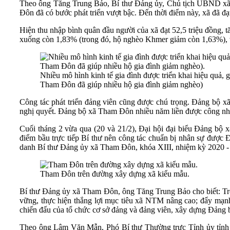
Theo ông Tăng Trung Bảo, Bí thư Đảng ủy, Chủ tịch UBND xã T
Đôn đã có bước phát triển vượt bậc. Đến thời điểm này, xã đã đạ
Hiện thu nhập bình quân đầu người của xã đạt 52,5 triệu đồng, t
xuống còn 1,83% (trong đó, hộ nghèo Khmer giảm còn 1,63%), 
Nhiều mô hình kinh tế gia đình được triển khai hiệu quả,
Tham Đôn đã giúp nhiều hộ gia đình giảm nghèo)
Công tác phát triển đảng viên cũng được chú trọng. Đảng bộ xã
nghị quyết. Đảng bộ xã Tham Đôn nhiều năm liền được công nhậ
Cuối tháng 2 vừa qua (20 và 21/2), Đại hội đại biểu Đảng bộ 
điểm bầu trực tiếp Bí thư nên công tác chuẩn bị nhân sự được Đ
danh Bí thư Đảng ủy xã Tham Đôn, khóa XIII, nhiệm kỳ 2020 - 
Tham Đôn trên đường xây dựng xã kiểu mẫu.
Bí thư Đảng ủy xã Tham Đôn, ông Tăng Trung Bảo cho biết: Trong
vững, thực hiện thắng lợi mục tiêu xã NTM nâng cao; đẩy mạnh 
chiến đấu của tổ chức cơ sở đảng và đảng viên, xây dựng Đảng 
Theo ông Lâm Văn Mẫn, Phó Bí thư Thường trực Tỉnh ủy tỉnh S