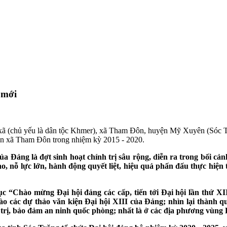
 mới
ã (chủ yếu là dân tộc Khmer), xã Tham Đôn, huyện Mỹ Xuyên (Sóc T
dân xã Tham Đôn trong nhiệm kỳ 2015 - 2020.
của Đảng là đợt sinh hoạt chính trị sâu rộng, diễn ra trong bối c
ao, nỗ lực lớn, hành động quyết liệt, hiệu quả phấn đấu thực hiện
 “Chào mừng Đại hội đảng các cấp, tiến tới Đại hội lần thứ XI
ào các dự thảo văn kiện Đại hội XIII của Đảng; nhìn lại thành qu
nh trị, bảo đảm an ninh quốc phòng; nhất là ở các địa phương vùn