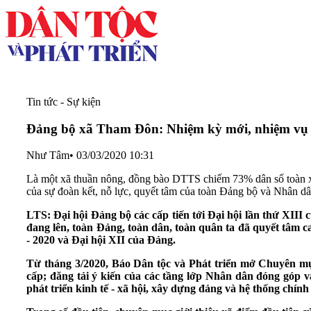
Tin tức - Sự kiện
Đảng bộ xã Tham Đôn: Nhiệm kỳ mới, nhiệm vụ
Như Tâm
•
03/03/2020 10:31
Là một xã thuần nông, đồng bào DTTS chiếm 73% dân số toàn x
của sự đoàn kết, nỗ lực, quyết tâm của toàn Đảng bộ và Nhân 
LTS: Đại hội Đảng bộ các cấp tiến tới Đại hội lần thứ XIII 
đang lên, toàn Đảng, toàn dân, toàn quân ta đã quyết tâm c
- 2020 và Đại hội XII của Đảng.
Từ tháng 3/2020, Báo Dân tộc và Phát triển mở Chuyên mục
cấp; đăng tải ý kiến của các tầng lớp Nhân dân đóng góp v
phát triển kinh tế - xã hội, xây dựng đảng và hệ thống chí