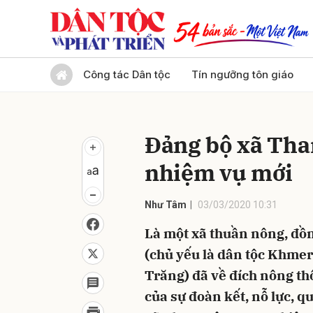
Gửi 
Công tác Dân tộc
Tín ngưỡng tôn giáo
Đảng bộ xã Tha
nhiệm vụ mới
Như Tâm
03/03/2020 10:31
Là một xã thuần nông, đồ
(chủ yếu là dân tộc Khme
Trăng) đã về đích nông th
của sự đoàn kết, nỗ lực, 