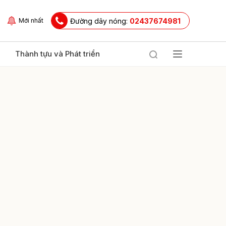
Đường dây nóng:
02437674981
Mới nhất
Thành tựu và Phát triển
ửi