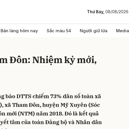
Thứ Bảy,
08/08/2026
bình luận
Bản làng hôm nay
Sắc màu 54
Người giữ lửa
Media
m Đôn: Nhiệm kỳ mới,
ng bào DTTS chiếm 73% dân số toàn xã
Hủy
G
r), xã Tham Đôn, huyện Mỹ Xuyên (Sóc
ôn mới (NTM) năm 2018. Đó là kết quả
quyết tâm của toàn Đảng bộ và Nhân dân