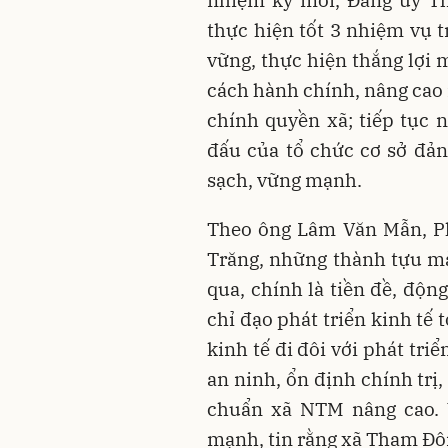
nhiệm kỳ mới, Đảng ủy Th
thực hiện tốt 3 nhiệm vụ t
vững, thực hiện thắng lợi
cách hành chính, nâng cao 
chính quyền xã; tiếp tục 
đấu của tổ chức cơ sở đản
sạch, vững mạnh.
Theo ông Lâm Văn Mẫn, Ph
Trăng, những thành tựu m
qua, chính là tiền đề, độn
chỉ đạo phát triển kinh tế 
kinh tế đi đôi với phát tri
an ninh, ổn định chính trị,
chuẩn xã NTM nâng cao. V
mạnh, tin rằng xã Tham Đôn