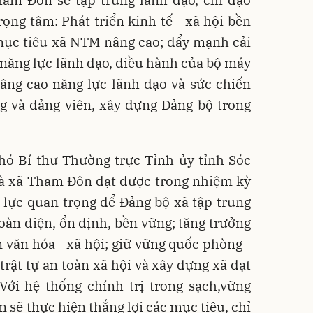
am Đôn sẽ tập trung lãnh đạo, chỉ đạo
rọng tâm: Phát triển kinh tế - xã hội bền
 mục tiêu xã NTM nâng cao; đẩy mạnh cải
năng lực lãnh đạo, điều hành của bộ máy
nâng cao năng lực lãnh đạo và sức chiến
g và đảng viên, xây dựng Đảng bộ trong
ó Bí thư Thường trực Tỉnh ủy tỉnh Sóc
à xã Tham Đôn đạt được trong nhiệm kỳ
g lực quan trọng để Đảng bộ xã tập trung
toàn diện, ổn định, bền vững; tăng trưởng
ển văn hóa - xã hội; giữ vững quốc phòng -
 trật tự an toàn xã hội và xây dựng xã đạt
ới hệ thống chính trị trong sạch,vững
 sẽ thực hiện thắng lợi các mục tiêu, chỉ