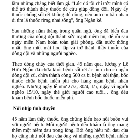
lắm những chẳng biết làm gì. “Lúc đó tôi chỉ ước mình có
thể trở thành thầy thuốc để cứu giúp đồng đội. Ngày ấy
thuốc chống sốt rét không đủ dùng, nên anh em bàn nhau
đi tìm lá thuốc rừng nhai sống”, ông Ngàn kể.
Sau những năm tháng trong quân ngũ, ông đã biến đau
thương của đồng đội thành sức mạnh niềm tin, để rồi sau
ngày miền Nam hoàn toàn giải phóng, đất nước thống
nhất, ông miệt mài học tập và trở thành thầy thuốc của
đồng đội và những người nghèo.
Theo dòng chảy của thời gian, 45 năm qua, lương y Lê
Hữu Ngàn đã chữa khỏi bệnh sốt rét ác tính cho cả ngàn
đồng đội cũ, chữa thành công 500 ca bị bệnh sỏi thận, bốc
thuốc chữa bệnh miễn phí cho hàng ngàn bệnh nhân
nghèo. Những ngày lễ như 27/2, 30/4, 1/5, ngày vì người
nghèo 15/10, ngày thế giới người cao tuổi… ông đều
khám bệnh bốc thuốc miễn phí.
Nối nhịp tình duyên
45 năm làm thầy thuốc, ông chứng kiến bao nỗi buồn vui
với người bệnh. Mỗi người bệnh đến khám là ông mang
thêm một niềm đau trong lòng. Bởi ông hiểu nỗi đau của
họ cũng như nỗi đau của ông và những người bệnh nhiều