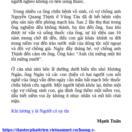
người nghèo không có tiền uống thuốc.
Trong nhiều ca ông chữa bệnh vô sinh, có vợ chồng anh
Nguyễn Quang Thịnh ở Vũng Tàu đã đi hết bệnh viện
phụ sản này đến phòng mạch kia. Sau 2 lần thụ thai trong
ống nghiệm đều không thành, họ tìm đến ông. Sau khi
được tư vấn và uống thuốc của ông, sự kỳ diệu sau 16
năm mong chờ đã đến, đứa con gái kháu khỉnh ra đời
trong niềm vui đến trào nước mắt của dòng tộc nội ngoại
và đôi vợ chồng già. Ngày đầy tháng bé, vợ chồng anh
Thịnh đến cảm ơn ông. Ông bảo: “Anh chị mừng một thì
tôi mừng mười”.
Ở căn nhà nhỏ bên lề đường dưới biển tên nhỏ Hương
Ngàn, ông Ngàn và các con (hiện có hai người con nối
nghề của ông) vẫn đêm ngày cần mẫn bắt mạch bốc thuốc
chữa bệnh cứu người. Một người bệnh khỏe lại, thêm một
cặp vợ chồng sinh con, gia đình ông thêm một niềm vui,
dẫu biết niềm vui ấy không ít nhọc nhằn và mồ hôi chát
mặn.
Khi lương y là Người có uy tín
Mạnh Tuấn
https://dantocphattrien.vietnamnet.vn/luong-y-