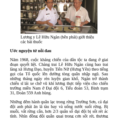
Lương y Lê Hữu Ngàn (bên phải) giới thiệu
các bài thuốc
Ước nguyện từ nỗi đau
Năm 1968, cuộc kháng chiến của dân tộc ta đang ở giai
đoạn quyết liệt. Chàng trai Lê Hữu Ngàn cùng bao trai
làng xã Hưng Đạo, huyện Tiên Nữ (Hưng Yên) theo tiếng
gọi của Tổ quốc lên đường tòng quân nhập ngũ. Sau
những tháng ngày rèn luyện gian khổ, Ngàn trở thành
chiến sĩ lái xe chở vũ khí lương thực tiếp viện cho chiến
trường miền Nam ở Đại đội 6, Tiểu đoàn 53, Binh trạm
31, Đoàn 559 Anh hùng.
Những đêm hành quân lạc trong rừng Trường Sơn, cả đại
đội anh phải ăn lá tàu bay và uống nước suối rừng. Bị
muỗi, vắt rừng cắn, hơn 2/3 quân số đại đội bị sốt rét ác
tính. Nhìn đồng đội quằn quại trong cơn sốt rét, thương