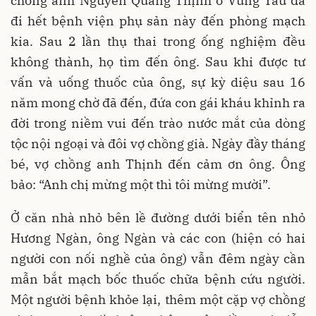
chồng anh Nguyễn Quang Thịnh ở Vũng Tàu đã
đi hết bệnh viện phụ sản này đến phòng mạch
kia. Sau 2 lần thụ thai trong ống nghiệm đều
không thành, họ tìm đến ông. Sau khi được tư
vấn và uống thuốc của ông, sự kỳ diệu sau 16
năm mong chờ đã đến, đứa con gái kháu khỉnh ra
đời trong niềm vui đến trào nước mắt của dòng
tộc nội ngoại và đôi vợ chồng già. Ngày đầy tháng
bé, vợ chồng anh Thịnh đến cảm ơn ông. Ông
bảo: “Anh chị mừng một thì tôi mừng mười”.
Ở căn nhà nhỏ bên lề đường dưới biển tên nhỏ
Hương Ngàn, ông Ngàn và các con (hiện có hai
người con nối nghề của ông) vẫn đêm ngày cần
mẫn bắt mạch bốc thuốc chữa bệnh cứu người.
Một người bệnh khỏe lại, thêm một cặp vợ chồng