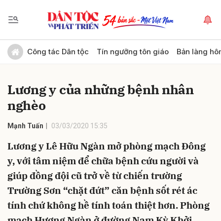
Gửi bình luận
Công tác Dân tộc
Tín ngưỡng tôn giáo
Bản làng hô
Lương y của những bệnh nhân
nghèo
Mạnh Tuấn
03/03/2020 15:35
Lương y Lê Hữu Ngàn mở phòng mạch Đông
Hủy
Gửi
y, với tâm niệm để chữa bệnh cứu người và
giúp đồng đội cũ trở về từ chiến trường
Trường Sơn “chặt đứt” căn bệnh sốt rét ác
tính chứ không hề tính toán thiệt hơn. Phòng
mạch Hương Ngàn ở đường Nam Kỳ Khởi