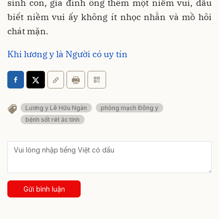
sinh con, gia đình ông thêm một niềm vui, dẫu
biết niềm vui ấy không ít nhọc nhằn và mồ hôi
chát mặn.
Khi lương y là Người có uy tín
Lương y Lê Hữu Ngàn
phòng mạch Đông y
bệnh sốt rét ác tính
Gửi bình luận