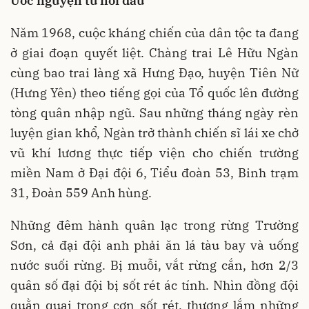
Ước nguyện từ nỗi đau
Năm 1968, cuộc kháng chiến của dân tộc ta đang
ở giai đoạn quyết liệt. Chàng trai Lê Hữu Ngàn
cùng bao trai làng xã Hưng Đạo, huyện Tiên Nữ
(Hưng Yên) theo tiếng gọi của Tổ quốc lên đường
tòng quân nhập ngũ. Sau những tháng ngày rèn
luyện gian khổ, Ngàn trở thành chiến sĩ lái xe chở
vũ khí lương thực tiếp viện cho chiến trường
miền Nam ở Đại đội 6, Tiểu đoàn 53, Binh trạm
31, Đoàn 559 Anh hùng.
Những đêm hành quân lạc trong rừng Trường
Sơn, cả đại đội anh phải ăn lá tàu bay và uống
nước suối rừng. Bị muỗi, vắt rừng cắn, hơn 2/3
quân số đại đội bị sốt rét ác tính. Nhìn đồng đội
quằn quại trong cơn sốt rét, thương lắm những