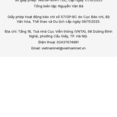
Số giấy phép: 146/GP-BVHTTDL, cấp ngày 17/10/2025
Tổng biên tập: Nguyễn Văn Bá
Giấy phép hoạt động báo chí số 57/GP-BC do Cục Báo chí, Bộ
Văn hóa, Thể thao và Du lịch cấp ngày 06/11/2025.
Địa chỉ: Tầng 18, Toà nhà Cục Viễn thông (VNTA), 68 Dương Đình
Nghệ, phường Cầu Giấy, TP. Hà Nội.
Điện thoại: 02437674981
Email: vietnamnet@vietnamnet.vn