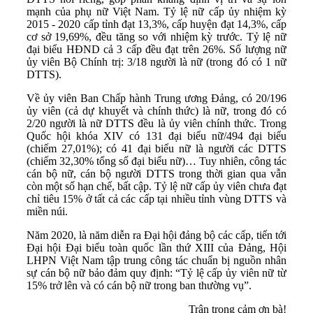
mạnh của phụ nữ Việt Nam. Tỷ lệ nữ cấp ủy nhiệm kỳ
2015 - 2020 cấp tỉnh đạt 13,3%, cấp huyện đạt 14,3%, cấp
cơ sở 19,69%, đều tăng so với nhiệm kỳ trước. Tỷ lệ nữ
đại biểu HĐND cả 3 cấp đều đạt trên 26%. Số lượng nữ
ủy viên Bộ Chính trị: 3/18 người là nữ (trong đó có 1 nữ
DTTS).
Về ủy viên Ban Chấp hành Trung ương Đảng, có 20/196
ủy viên (cả dự khuyết và chính thức) là nữ, trong đó có
2/20 người là nữ DTTS đều là ủy viên chính thức. Trong
Quốc hội khóa XIV có 131 đại biểu nữ/494 đại biểu
(chiếm 27,01%); có 41 đại biểu nữ là người các DTTS
(chiếm 32,30% tổng số đại biểu nữ)… Tuy nhiên, công tác
cán bộ nữ, cán bộ người DTTS trong thời gian qua vẫn
còn một số hạn chế, bất cập. Tỷ lệ nữ cấp ủy viên chưa đạt
chỉ tiêu 15% ở tất cả các cấp tại nhiều tỉnh vùng DTTS và
miền núi.
Năm 2020, là năm diễn ra Đại hội đảng bộ các cấp, tiến tới
Đại hội Đại biểu toàn quốc lần thứ XIII của Đảng, Hội
LHPN Việt Nam tập trung công tác chuẩn bị nguồn nhân
sự cán bộ nữ bảo đảm quy định: “Tỷ lệ cấp ủy viên nữ từ
15% trở lên và có cán bộ nữ trong ban thường vụ”.
Trân trọng cảm ơn bà!