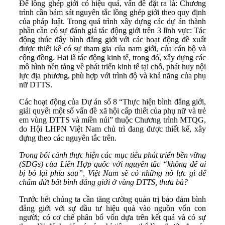
Để lồng ghép giới có hiệu quả, vấn đề đặt ra là: Chương
trình cần bám sát nguyên tắc lồng ghép giới theo quy định
của pháp luật. Trong quá trình xây dựng các dự án thành
phần cần có sự đánh giá tác động giới trên 3 lĩnh vực: Tác
động thúc đẩy bình đẳng giới với các hoạt động đề xuất
được thiết kế có sự tham gia của nam giới, của cán bộ và
cộng đồng. Hai là tác động kinh tế, trong đó, xây dựng các
mô hình nền tảng về phát triển kinh tế tại chỗ, phát huy nội
lực địa phương, phù hợp với trình độ và khả năng của phụ
nữ DTTS.
Các hoạt động của Dự án số 8 “Thực hiện bình đẳng giới,
giải quyết một số vấn đề xã hội cấp thiết của phụ nữ và trẻ
em vùng DTTS và miền núi” thuộc Chương trình MTQG,
do Hội LHPN Việt Nam chủ trì đang được thiết kế, xây
dựng theo các nguyên tắc trên.
Trong bối cảnh thực hiện các mục tiêu phát triển bền vững
(SDGs) của Liên Hợp quốc với nguyên tắc “không để ai
bị bỏ lại phía sau”, Việt Nam sẽ có những nỗ lực gì để
chấm dứt bất bình đẳng giới ở vùng DTTS, thưa bà?
Trước hết chúng ta cần tăng cường quản trị bảo đảm bình
đẳng giới với sự đầu tư hiệu quả vào nguồn vốn con
người; có cơ chế phân bổ vốn dựa trên kết quả và có sự