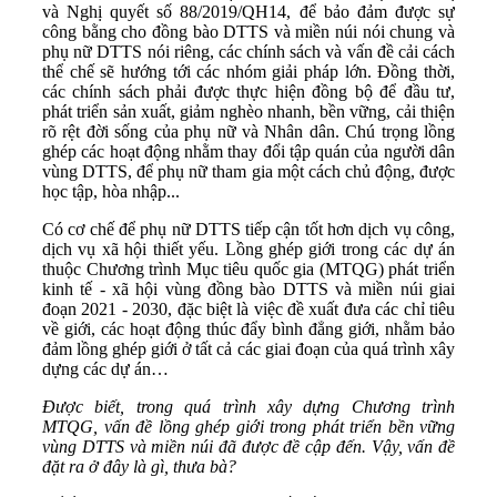
và Nghị quyết số 88/2019/QH14, để bảo đảm được sự
công bằng cho đồng bào DTTS và miền núi nói chung và
phụ nữ DTTS nói riêng, các chính sách và vấn đề cải cách
thể chế sẽ hướng tới các nhóm giải pháp lớn. Đồng thời,
các chính sách phải được thực hiện đồng bộ để đầu tư,
phát triển sản xuất, giảm nghèo nhanh, bền vững, cải thiện
rõ rệt đời sống của phụ nữ và Nhân dân. Chú trọng lồng
ghép các hoạt động nhằm thay đổi tập quán của người dân
vùng DTTS, để phụ nữ tham gia một cách chủ động, được
học tập, hòa nhập...
Có cơ chế để phụ nữ DTTS tiếp cận tốt hơn dịch vụ công,
dịch vụ xã hội thiết yếu. Lồng ghép giới trong các dự án
thuộc Chương trình Mục tiêu quốc gia (MTQG) phát triển
kinh tế - xã hội vùng đồng bào DTTS và miền núi giai
đoạn 2021 - 2030, đặc biệt là việc đề xuất đưa các chỉ tiêu
về giới, các hoạt động thúc đẩy bình đẳng giới, nhằm bảo
đảm lồng ghép giới ở tất cả các giai đoạn của quá trình xây
dựng các dự án…
Được biết, trong quá trình xây dựng Chương trình
MTQG, vấn đề lồng ghép giới trong phát triển bền vững
vùng DTTS và miền núi đã được đề cập đến. Vậy, vấn đề
đặt ra ở đây là gì, thưa bà?