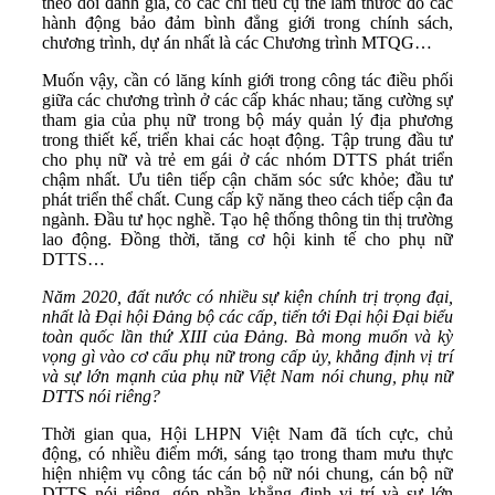
theo dõi đánh giá, có các chỉ tiêu cụ thể làm thước đo các
hành động bảo đảm bình đẳng giới trong chính sách,
chương trình, dự án nhất là các Chương trình MTQG…
Muốn vậy, cần có lăng kính giới trong công tác điều phối
giữa các chương trình ở các cấp khác nhau; tăng cường sự
tham gia của phụ nữ trong bộ máy quản lý địa phương
trong thiết kế, triển khai các hoạt động. Tập trung đầu tư
cho phụ nữ và trẻ em gái ở các nhóm DTTS phát triển
chậm nhất. Ưu tiên tiếp cận chăm sóc sức khỏe; đầu tư
phát triển thể chất. Cung cấp kỹ năng theo cách tiếp cận đa
ngành. Đầu tư học nghề. Tạo hệ thống thông tin thị trường
lao động. Đồng thời, tăng cơ hội kinh tế cho phụ nữ
DTTS…
Năm 2020, đất nước có nhiều sự kiện chính trị trọng đại,
nhất là Đại hội Đảng bộ các cấp, tiến tới Đại hội Đại biểu
toàn quốc lần thứ XIII của Đảng. Bà mong muốn và kỳ
vọng gì vào cơ cấu phụ nữ trong cấp ủy, khẳng định vị trí
và sự lớn mạnh của phụ nữ Việt Nam nói chung, phụ nữ
DTTS nói riêng?
Thời gian qua, Hội LHPN Việt Nam đã tích cực, chủ
động, có nhiều điểm mới, sáng tạo trong tham mưu thực
hiện nhiệm vụ công tác cán bộ nữ nói chung, cán bộ nữ
DTTS nói riêng, góp phần khẳng định vị trí và sự lớn