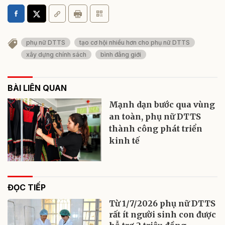
phụ nữ DTTS
tạo cơ hội nhiều hơn cho phụ nữ DTTS
xây dựng chính sách
bình đẳng giới
BÀI LIÊN QUAN
Mạnh dạn bước qua vùng
an toàn, phụ nữ DTTS
thành công phát triển
kinh tế
ĐỌC TIẾP
Từ 1/7/2026 phụ nữ DTTS
rất ít người sinh con được