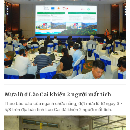
Mưa lũ ở Lào Cai khiến 2 người mất tích
Theo báo cáo của ngành chức năng, đợt mưa lũ từ ngày 3 -
5/8 trên địa bàn tỉnh Lào Cai đã khiến 2 người mất tích.