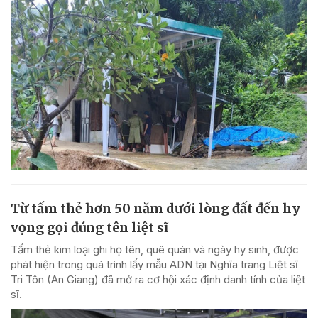
Từ tấm thẻ hơn 50 năm dưới lòng đất đến hy
vọng gọi đúng tên liệt sĩ
Tấm thẻ kim loại ghi họ tên, quê quán và ngày hy sinh, được
phát hiện trong quá trình lấy mẫu ADN tại Nghĩa trang Liệt sĩ
Tri Tôn (An Giang) đã mở ra cơ hội xác định danh tính của liệt
sĩ.