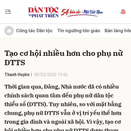
Gửi bình luận
Công tác Dân tộc
Tín ngưỡng tôn giáo
Bản làng hô
Tạo cơ hội nhiều hơn cho phụ nữ
DTTS
Thanh Huyền
08/03/2020 12:46
Thời gian qua, Đảng, Nhà nước đã có nhiều
Hủy
Gửi
chính sách quan tâm đến phụ nữ dân tộc
thiểu số (DTTS). Tuy nhiên, so với mặt bằng
chung, phụ nữ DTTS vẫn ở vị trí yếu thế hơn
trong gia đình và ngoài xã hội. Vì vậy, tạo cơ
hội nhiều hơn cho phụ nữ DTTS được tham