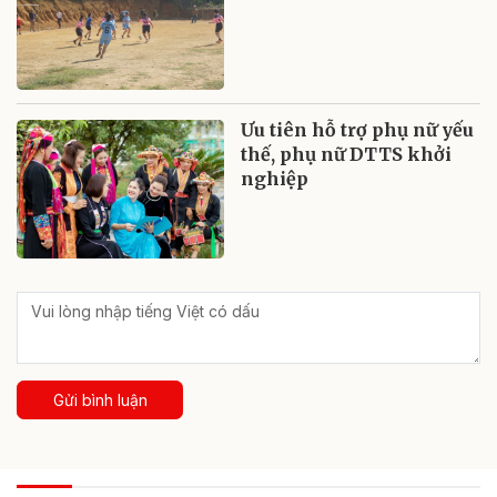
Ưu tiên hỗ trợ phụ nữ yếu
thế, phụ nữ DTTS khởi
nghiệp
Gửi bình luận