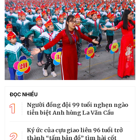
ĐỌC NHIỀU
1
Người đồng đội 99 tuổi nghẹn ngào
tiễn biệt Anh hùng La Văn Cầu
Ký ức của cựu giao liên 96 tuổi trở
2
thành “tấm bản đồ” tìm hài cốt