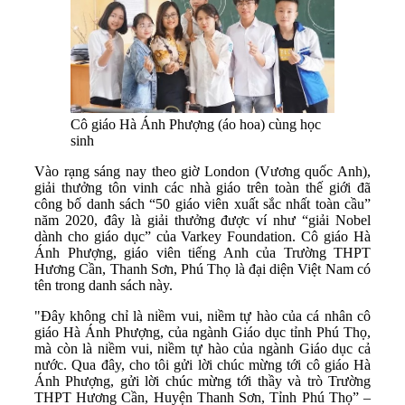
Cô giáo Hà Ánh Phượng (áo hoa) cùng học
sinh
Vào rạng sáng nay theo giờ London (Vương quốc Anh),
giải thưởng tôn vinh các nhà giáo trên toàn thế giới đã
công bố danh sách “50 giáo viên xuất sắc nhất toàn cầu”
năm 2020, đây là giải thưởng được ví như “giải Nobel
dành cho giáo dục” của Varkey Foundation. Cô giáo Hà
Ánh Phượng, giáo viên tiếng Anh của Trường THPT
Hương Cần, Thanh Sơn, Phú Thọ là đại diện Việt Nam có
tên trong danh sách này.
"Đây không chỉ là niềm vui, niềm tự hào của cá nhân cô
giáo Hà Ánh Phượng, của ngành Giáo dục tỉnh Phú Thọ,
mà còn là niềm vui, niềm tự hào của ngành Giáo dục cả
nước. Qua đây, cho tôi gửi lời chúc mừng tới cô giáo Hà
Ánh Phượng, gửi lời chúc mừng tới thầy và trò Trường
THPT Hương Cần, Huyện Thanh Sơn, Tỉnh Phú Thọ” –