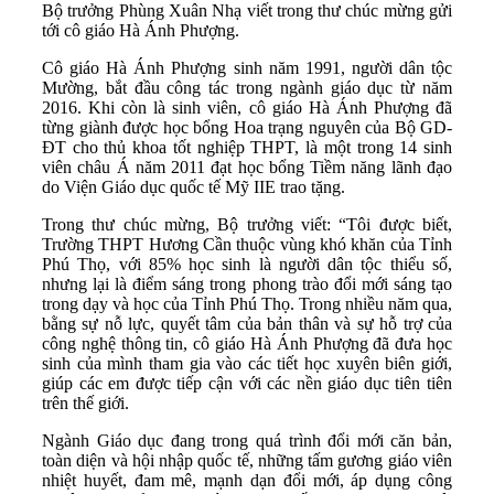
Bộ trưởng Phùng Xuân Nhạ viết trong thư chúc mừng gửi
tới cô giáo Hà Ánh Phượng.
Cô giáo Hà Ánh Phượng sinh năm 1991, người dân tộc
Mường, bắt đầu công tác trong ngành giáo dục từ năm
2016. Khi còn là sinh viên, cô giáo Hà Ánh Phượng đã
từng giành được học bổng Hoa trạng nguyên của Bộ GD-
ĐT cho thủ khoa tốt nghiệp THPT, là một trong 14 sinh
viên châu Á năm 2011 đạt học bổng Tiềm năng lãnh đạo
do Viện Giáo dục quốc tế Mỹ IIE trao tặng.
Trong thư chúc mừng, Bộ trưởng viết: “Tôi được biết,
Trường THPT Hương Cần thuộc vùng khó khăn của Tỉnh
Phú Thọ, với 85% học sinh là người dân tộc thiểu số,
nhưng lại là điểm sáng trong phong trào đổi mới sáng tạo
trong dạy và học của Tỉnh Phú Thọ. Trong nhiều năm qua,
bằng sự nỗ lực, quyết tâm của bản thân và sự hỗ trợ của
công nghệ thông tin, cô giáo Hà Ánh Phượng đã đưa học
sinh của mình tham gia vào các tiết học xuyên biên giới,
giúp các em được tiếp cận với các nền giáo dục tiên tiên
trên thế giới.
Ngành Giáo dục đang trong quá trình đổi mới căn bản,
toàn diện và hội nhập quốc tế, những tấm gương giáo viên
nhiệt huyết, đam mê, mạnh dạn đổi mới, áp dụng công