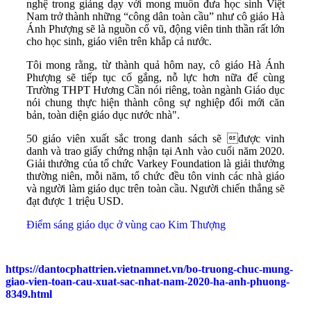
nghệ trong giảng dạy với mong muốn đưa học sinh Việt
Nam trở thành những “công dân toàn cầu” như cô giáo Hà
Ánh Phượng sẽ là nguồn cổ vũ, động viên tinh thần rất lớn
cho học sinh, giáo viên trên khắp cả nước.
Tôi mong rằng, từ thành quả hôm nay, cô giáo Hà Ánh
Phượng sẽ tiếp tục cố gắng, nỗ lực hơn nữa để cùng
Trường THPT Hương Cần nói riêng, toàn ngành Giáo dục
nói chung thực hiện thành công sự nghiệp đổi mới căn
bản, toàn diện giáo dục nước nhà".
50 giáo viên xuất sắc trong danh sách sẽ được vinh
danh và trao giấy chứng nhận tại Anh vào cuối năm 2020.
Giải thưởng của tổ chức Varkey Foundation là giải thưởng
thường niên, mỗi năm, tổ chức đều tôn vinh các nhà giáo
và người làm giáo dục trên toàn cầu. Người chiến thắng sẽ
đạt được 1 triệu USD.
Điểm sáng giáo dục ở vùng cao Kim Thượng
https://dantocphattrien.vietnamnet.vn/bo-truong-chuc-mung-
giao-vien-toan-cau-xuat-sac-nhat-nam-2020-ha-anh-phuong-
8349.html