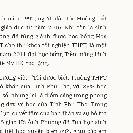
nh năm 1991, người dân tộc Mường, bắt
 giáo dục từ năm 2016. Khi còn là sinh
ượng đã từng giành được học bổng Hoa
T cho thủ khoa tốt nghiệp THPT, là một
Á năm 2011 đạt học bổng Tiềm năng lãnh
ế Mỹ IIE trao tặng.
rưởng viết: “Tôi được biết, Trường THPT
ó khăn của Tỉnh Phú Thọ, với 85% học
u số, nhưng lại là điểm sáng trong phong
ong dạy và học của Tỉnh Phú Thọ. Trong
lực, quyết tâm của bản thân và sự hỗ trợ
 cô giáo Hà Ánh Phượng đã đưa học sinh
 tiết học xuyên biên giới, giúp các em