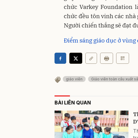
chức Varkey Foundation l
chức đều tôn vinh các nhà 
Người chiến thắng sẽ đạt đ
Điểm sáng giáo dục ở vùng
giáo viên
Giáo viên toàn cầu xuất 
BÀI LIÊN QUAN
T
D
T
t