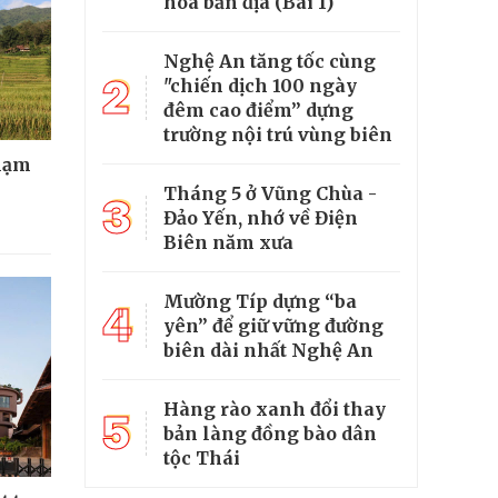
hóa bản địa (Bài 1)
Nghệ An tăng tốc cùng
2
"chiến dịch 100 ngày
đêm cao điểm” dựng
trường nội trú vùng biên
hạm
Tháng 5 ở Vũng Chùa -
3
Đảo Yến, nhớ về Điện
Biên năm xưa
Mường Típ dựng “ba
4
yên” để giữ vững đường
biên dài nhất Nghệ An
Hàng rào xanh đổi thay
5
bản làng đồng bào dân
tộc Thái