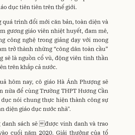
áo dục tiên tiên trên thế giới.
quá trình đổi mới căn bản, toàn diện và
ấm gương giáo viên nhiệt huyết, đam mê,
g công nghệ trong giảng dạy với mong
am trở thành những “công dân toàn cầu”
 sẽ là nguồn cổ vũ, động viên tinh thần
viên trên khắp cả nước.
quả hôm nay, cô giáo Hà Ánh Phượng sẽ
 hơn nữa để cùng Trường THPT Hương Cần
o dục nói chung thực hiện thành công sự
àn diện giáo dục nước nhà".
ng danh sách sẽ được vinh danh và trao
vào cuối năm 2020. Giải thưởng của tổ