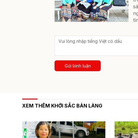
sá
ng
tì
Gửi bình luận
XEM THÊM KHỞI SẮC BẢN LÀNG