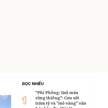
ĐỌC NHIỀU
“Phí Phông: Quỷ máu
1
rừng thiêng”: Cơn sốt
trăm tỷ và "mỏ vàng" văn