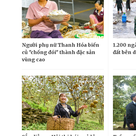
Người phụ nữ Thanh Hóa biến
1.200 ng
củ "chống đói" thành đặc sản
đất bên 
vùng cao