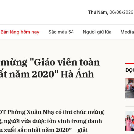
Thứ Năm,
06/08/2026
bình luận
Bản làng hôm nay
Sắc màu 54
Người giữ lửa
Media
 mừng "Giáo viên toàn
ĐỌC
hất năm 2020" Hà Ánh
Hủy
G
-ĐT Phùng Xuân Nhạ có thư chúc mừng
, người vừa được tôn vinh trong danh
u xuất sắc nhất năm 2020” – giải