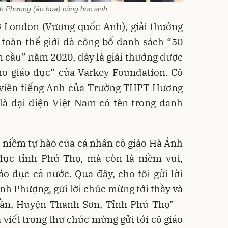
h Phượng (áo hoa) cùng học sinh
ờ London (Vương quốc Anh), giải thưởng
 toàn thế giới đã công bố danh sách “50
àn cầu” năm 2020, đây là giải thưởng được
ho giáo dục” của Varkey Foundation. Cô
 viên tiếng Anh của Trường THPT Hương
là đại diện Việt Nam có tên trong danh
, niềm tự hào của cá nhân cô giáo Hà Ánh
ục tỉnh Phú Thọ, mà còn là niềm vui,
o dục cả nước. Qua đây, cho tôi gửi lời
nh Phượng, gửi lời chúc mừng tới thầy và
ần, Huyện Thanh Sơn, Tỉnh Phú Thọ” –
iết trong thư chúc mừng gửi tới cô giáo