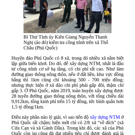
Bí Thư Tỉnh ủy Kiên Giang Nguyễn Thanh
Nghị (áo đỏ) kiểm tra công trình trên xã Thổ
Châu (Phú Quốc)
Huyện đảo Phú Quốc có 8 xã, trong đó nhiều xã nằm biệt
lập giữa biển khơi. Do đó, để xây dựng NTM, nhất là đầu
tư công trình cơ sở hạ tầng, có chi phí rất cao. Như làm
đường giao thông nông thôn, nếu ở đất liền, khu vực đồng
bằng thì 1km cũng chỉ khoảng 500 - 700 triệu đồng;
nhưng thực hiện ở xã đảo chi phí phải gấp đôi, thậm chí
gấp 3. Ở Phú Quốc, năm 2019, toàn huyện xây dựng được
28 tuyến đường giao thông nông thôn, với tổng chiều dài
9,912km, tổng kinh phí trên 15 tỷ đồng, tức bình quân hơn
1,5 tỷ đồng/1km.
Điều này phần nào lý giải, vì sao tiến độ
xây dựng NTM
ở
Phú Quốc rất chậm; hiện mới chỉ có 2/8 xã “về đích” (xã
Cửa Cạn và xã Gành Dầu). Trong khi đó, các xã của Phú
Quốc còn lại cũng đã đạt nhiều tiêu chí được đánh giá là