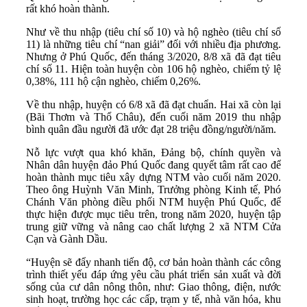
rất khó hoàn thành.
Như về thu nhập (tiêu chí số 10) và hộ nghèo (tiêu chí số
11) là những tiêu chí “nan giải” đối với nhiều địa phương.
Nhưng ở Phú Quốc, đến tháng 3/2020, 8/8 xã đã đạt tiêu
chí số 11. Hiện toàn huyện còn 106 hộ nghèo, chiếm tỷ lệ
0,38%, 111 hộ cận nghèo, chiếm 0,26%.
Về thu nhập, huyện có 6/8 xã đã đạt chuẩn. Hai xã còn lại
(Bãi Thơm và Thổ Châu), đến cuối năm 2019 thu nhập
bình quân đầu người đã ước đạt 28 triệu đồng/người/năm.
Nỗ lực vượt qua khó khăn, Đảng bộ, chính quyền và
Nhân dân huyện đảo Phú Quốc đang quyết tâm rất cao để
hoàn thành mục tiêu xây dựng NTM vào cuối năm 2020.
Theo ông Huỳnh Văn Minh, Trưởng phòng Kinh tế, Phó
Chánh Văn phòng điều phối NTM huyện Phú Quốc, để
thực hiện được mục tiêu trên, trong năm 2020, huyện tập
trung giữ vững và nâng cao chất lượng 2 xã NTM Cửa
Cạn và Gành Dầu.
“Huyện sẽ đẩy nhanh tiến độ, cơ bản hoàn thành các công
trình thiết yếu đáp ứng yêu cầu phát triển sản xuất và đời
sống của cư dân nông thôn, như: Giao thông, điện, nước
sinh hoạt, trường học các cấp, trạm y tế, nhà văn hóa, khu