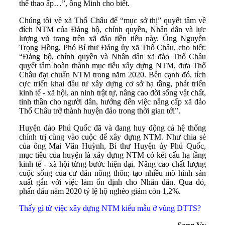
thể thao ấp…”, ông Minh cho biết.
Chúng tôi về xã Thổ Châu để “mục sở thị” quyết tâm về
đích NTM của Đảng bộ, chính quyền, Nhân dân và lực
lượng vũ trang trên xã đảo tiền tiêu này. Ông Nguyễn
Trọng Hồng, Phó Bí thư Đảng ủy xã Thổ Châu, cho biết:
“Đảng bộ, chính quyền và Nhân dân xã đảo Thổ Châu
quyết tâm hoàn thành mục tiêu xây dựng NTM, đưa Thổ
Châu đạt chuẩn NTM trong năm 2020. Bên cạnh đó, tích
cực triển khai đầu tư xây dựng cơ sở hạ tầng, phát triển
kinh tế - xã hội, an ninh trật tự, nâng cao đời sống vật chất,
tinh thần cho người dân, hướng đến việc nâng cấp xã đảo
Thổ Châu trở thành huyện đảo trong thời gian tới”.
Huyện đảo Phú Quốc đã và đang huy động cả hệ thống
chính trị cùng vào cuộc để xây dựng NTM. Như chia sẻ
của ông Mai Văn Huỳnh, Bí thư Huyện ủy Phú Quốc,
mục tiêu của huyện là xây dựng NTM có kết cấu hạ tầng
kinh tế - xã hội từng bước hiện đại. Nâng cao chất lượng
cuộc sống của cư dân nông thôn; tạo nhiều mô hình sản
xuất gắn với việc làm ổn định cho Nhân dân. Qua đó,
phấn đấu năm 2020 tỷ lệ hộ nghèo giảm còn 1,2%.
Thấy gì từ việc xây dựng NTM kiểu mẫu ở vùng DTTS?