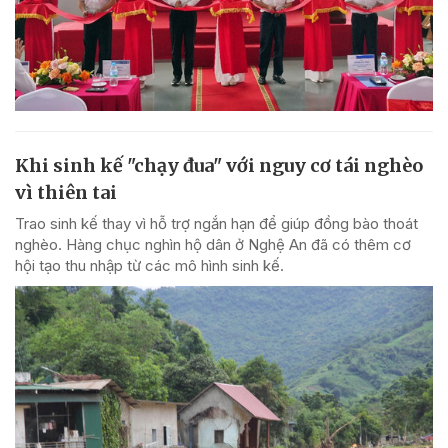
Khi sinh kế "chạy đua" với nguy cơ tái nghèo
vì thiên tai
Trao sinh kế thay vì hỗ trợ ngắn hạn để giúp đồng bào thoát
nghèo. Hàng chục nghìn hộ dân ở Nghệ An đã có thêm cơ
hội tạo thu nhập từ các mô hình sinh kế.