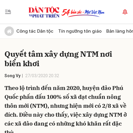
Gửi bình luận
Công tác Dân tộc
Tín ngưỡng tôn giáo
Bản làng hô
Quyết tâm xây dựng NTM nơi
biển khơi
Song Vy
27/03/2020 20:32
Theo lộ trình đến năm 2020, huyện đảo Phú
Hủy
Gửi
Quốc phấn đấu 100% số xã đạt chuẩn nông
thôn mới (NTM), nhưng hiện mới có 2/8 xã về
đích. Điều này cho thấy, việc xây dựng NTM ở
các xã đảo đang có những khó khăn rất đặc
thù.