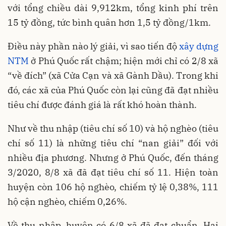
với tổng chiều dài 9,912km, tổng kinh phí trên
15 tỷ đồng, tức bình quân hơn 1,5 tỷ đồng/1km.
Điều này phần nào lý giải, vì sao tiến độ
xây dựng
NTM
ở Phú Quốc rất chậm; hiện mới chỉ có 2/8 xã
“về đích” (xã Cửa Cạn và xã Gành Dầu). Trong khi
đó, các xã của Phú Quốc còn lại cũng đã đạt nhiều
tiêu chí được đánh giá là rất khó hoàn thành.
Như về thu nhập (tiêu chí số 10) và hộ nghèo (tiêu
chí số 11) là những tiêu chí “nan giải” đối với
nhiều địa phương. Nhưng ở Phú Quốc, đến tháng
3/2020, 8/8 xã đã đạt tiêu chí số 11. Hiện toàn
huyện còn 106 hộ nghèo, chiếm tỷ lệ 0,38%, 111
hộ cận nghèo, chiếm 0,26%.
Về thu nhập, huyện có 6/8 xã đã đạt chuẩn. Hai