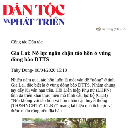
In trang
(Ctr + P)
Công tác Dân tộc
Gia Lai: Nỗ lực ngăn chặn tảo hôn ở vùng
đồng bào DTTS
Thùy Dung
•
08/04/2020 15:18
Nhiều năm qua, tảo hôn luôn là một vấn đề “nóng” ở tỉnh
Gia Lai, đặc biệt là ở vùng đồng bào DTTS. Nhằm chung
tay đẩy lùi vấn nạn trên, Hội Liên hiệp Phụ nữ (LHPN)
tỉnh đã triển khai thực hiện mô hình câu lạc bộ (CLB)
“Nói không với tảo hôn và hôn nhân cận huyết thống
(TH&HNCHT)”. CLB đã mang lại hiệu quả tích cực và
được nhân rộng trên địa bàn.