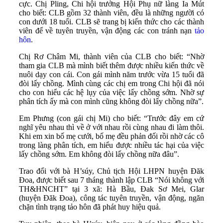
cực. Chị Pling, Chi hội trưởng Hội Phụ nữ làng Ia Mút
cho biết: CLB gồm 32 thành viên, đều là những người có
con dưới 18 tuổi. CLB sẽ trang bị kiến thức cho các thành
viên để về tuyên truyền, vận động các con tránh nạn
tảo
hôn
.
Chị Rơ Châm Mi, thành viên của CLB cho biết: “Nhờ
tham gia CLB mà mình biết thêm được nhiều kiến thức về
nuôi dạy con cái. Con gái mình năm trước vừa 15 tuổi đã
đòi lấy chồng. Mình cùng các chị em trong Chi hội đã nói
cho con hiểu các hệ lụy của việc lấy chồng sớm. Nhờ sự
phân tích ấy mà con mình cũng không đòi lấy chồng nữa”.
Em Phưng (con gái chị Mi) cho biết: “Trước đây em cứ
nghĩ yêu nhau thì về ở với nhau rồi cùng nhau đi làm thôi.
Khi em xin bố mẹ cưới, bố mẹ đều phản đối rồi nhờ các cô
trong làng phân tích, em hiểu được nhiều tác hại của việc
lấy chồng sớm. Em không đòi lấy chồng nữa đâu”.
Trao đổi với bà H’súy, Chủ tịch Hội LHPN huyện Đăk
Đoa, được biết sau 7 tháng thành lập CLB “Nói không với
TH&HNCHT” tại 3 xã: Hà Bầu, Đak Sơ Mei, Glar
(huyện Đăk Đoa), công tác tuyên truyền, vận động, ngăn
chặn tình trạng tảo hôn đã phát huy hiệu quả.