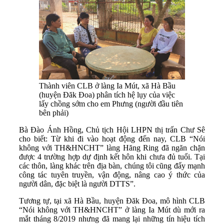
Thành viên CLB ở làng Ia Mút, xã Hà Bầu
(huyện Đăk Đoa) phân tích hệ lụy của việc
lấy chồng sớm cho em Phưng (người đầu tiên
bên phải)
Bà Đào Ánh Hồng, Chủ tịch Hội LHPN thị trấn Chư Sê
cho biết: Từ khi đi vào hoạt động đến nay, CLB “Nói
không với TH&HNCHT” làng Hăng Ring đã ngăn chặn
được 4 trường hợp dự định kết hôn khi chưa đủ tuổi. Tại
các thôn, làng khác trên địa bàn, chúng tôi cũng đẩy mạnh
công tác tuyên truyền, vận động, nâng cao ý thức của
người dân, đặc biệt là người DTTS”.
Tương tự, tại xã Hà Bầu, huyện Đăk Đoa, mô hình CLB
“Nói không với TH&HNCHT” ở làng Ia Mút dù mới ra
mắt tháng 8/2019 nhưng đã mang lại những tín hiệu tích