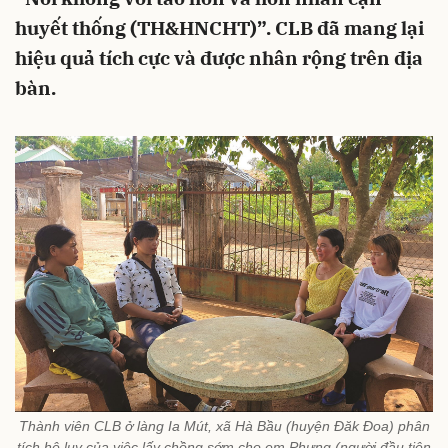
huyết thống (TH&HNCHT)”. CLB đã mang lại
hiệu quả tích cực và được nhân rộng trên địa
bàn.
Thành viên CLB ở làng Ia Mút, xã Hà Bầu (huyện Đăk Đoa) phân
tích hệ lụy của việc lấy chồng sớm cho em Phưng (người đầu tiên