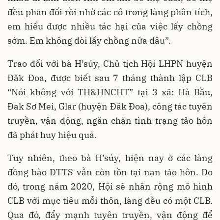
đều phản đối rồi nhờ các cô trong làng phân tích,
em hiểu được nhiều tác hại của việc lấy chồng
sớm. Em không đòi lấy chồng nữa đâu”.
Trao đổi với bà H’súy, Chủ tịch Hội LHPN huyện
Đăk Đoa, được biết sau 7 tháng thành lập CLB
“Nói không với TH&HNCHT” tại 3 xã: Hà Bầu,
Đak Sơ Mei, Glar (huyện Đăk Đoa), công tác tuyên
truyền, vận động, ngăn chặn tình trạng tảo hôn
đã phát huy hiệu quả.
Tuy nhiên, theo bà H’súy, hiện nay ở các làng
đồng bào DTTS vẫn còn tồn tại nạn tảo hôn. Do
đó, trong năm 2020, Hội sẽ nhân rộng mô hình
CLB với mục tiêu mỗi thôn, làng đều có một CLB.
Qua đó, đẩy mạnh tuyên truyền, vận động để