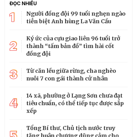
ĐỌC NHIỀU
1
Người đồng đội 99 tuổi nghẹn ngào
tiễn biệt Anh hùng La Văn Cầu
Ký ức của cựu giao liên 96 tuổi trở
2
thành “tấm bản đồ” tìm hài cốt
đồng đội
3
Từ căn lều giữa rừng, cha nghèo
nuôi 7 con gái thành cử nhân
14 xã, phường ở Lạng Sơn chưa đạt
4
tiêu chuẩn, có thể tiếp tục được sắp
xếp
Tổng Bí thư, Chủ tịch nước truy
5
tặng huân chương dũng cảm cho