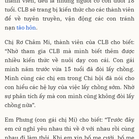
thành viên, đều là những người có con dưới 18
tuổi. CLB sẽ trang bị kiến thức cho các thành viên
để về tuyên truyền, vận động các con tránh
nạn
tảo hôn
.
Chị Rơ Châm Mi, thành viên của CLB cho biết:
“Nhờ tham gia CLB mà mình biết thêm được
nhiều kiến thức về nuôi dạy con cái. Con gái
mình năm trước vừa 15 tuổi đã đòi lấy chồng.
Mình cùng các chị em trong Chi hội đã nói cho
con hiểu các hệ lụy của việc lấy chồng sớm. Nhờ
sự phân tích ấy mà con mình cũng không đòi lấy
chồng nữa”.
Em Phưng (con gái chị Mi) cho biết: “Trước đây
em cứ nghĩ yêu nhau thì về ở với nhau rồi cùng
nhau đi làm thôi. Khi em xin bố mẹ cưới, bố mẹ