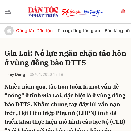
Gửi bình luận
Công tác Dân tộc
Tín ngưỡng tôn giáo
Bản làng hô
Gia Lai: Nỗ lực ngăn chặn tảo hôn
ở vùng đồng bào DTTS
Thùy Dung
08/04/2020 15:18
Nhiều năm qua, tảo hôn luôn là một vấn đề
Hủy
Gửi
“nóng” ở tỉnh Gia Lai, đặc biệt là ở vùng đồng
bào DTTS. Nhằm chung tay đẩy lùi vấn nạn
trên, Hội Liên hiệp Phụ nữ (LHPN) tỉnh đã
triển khai thực hiện mô hình câu lạc bộ (CLB)
“Nói không với tảo hôn và hôn nhân cận