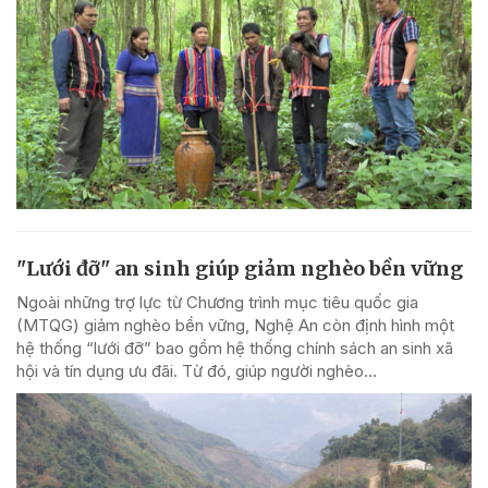
"Lưới đỡ" an sinh giúp giảm nghèo bền vững
Ngoài những trợ lực từ Chương trình mục tiêu quốc gia
(MTQG) giảm nghèo bền vững, Nghệ An còn định hình một
hệ thống “lưới đỡ” bao gồm hệ thống chính sách an sinh xã
hội và tín dụng ưu đãi. Từ đó, giúp người nghèo...