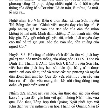
phương cũng đã phục dựng nhiều nghi lễ, lễ hội truyền
thống của đồng bào Cor như: Lễ ăn trâu, lễ mừng lúa mới,
lễ ngã rạ...
Nghệ nhân Hồ Văn Biên ở thôn Bắc, xã Trà Sơn, huyện
Trà Bồng tâm sự: “Chính việc truyền dạy cho lớp trẻ sẽ
giúp những giá trị văn hóa đặc sắc của dân tộc mình
không bị mai một. Mình đánh chiêng từ hồi thanh niên đến
bây giờ. Bây giờ mình già yếu rồi, mình phải truyền dạy
cho thế hệ trẻ gìn giữ, bảo tồn bản sắc, hồn chiêng của
người Cor”.
Huyện Sơn Hà cũng có nhiều cách để bảo tồn và phát huy
giá trị văn hóa truyền thống của đồng bào DTTS. Theo bà
Đinh Thị Thanh Hường, Chủ tịch UBND huyện Sơn Hà,
việc bảo tồn phát huy bản sắc dân tộc, hằng năm được
huyện chỉ đạo rất cụ thể và được các địa phương và người
dân đồng tình ủng hộ. Qua đó, vừa phát huy bản sắc văn
hóa của dân tộc, vừa mang tính kết nối cộng đồng cùng
đoàn kết phát triển kinh tế.
Nhằm đưa những nét văn hóa, ẩm thực đặc sắc của đồng
bào vùng cao đến gần hơn với quần chúng Nhân dân, vừa
qua, Bảo tàng Tổng hợp tỉnh Quảng Ngãi phối hợp với
Khu dịch vụ trải nghiệm văn hóa Thành cổ Quảng Ngãi tổ