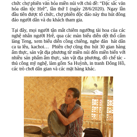
chức chợ phiên văn hóa miền núi với chủ đề: “Đặc sắc văn
hóa dân tộc Hrê”, lần thứ I (ngày 28/6/2020). Ngay lần
đầu tiên được tổ chức, chợ phiên độc đáo này thu hút đông
đảo người dân và du khách tham gia.
Tại đây, mọi người tận mắt chiêm ngưỡng tài hoa của các
nghệ nhân người Hrê, qua các màn biểu diễn dệt thổ cẩm
làng Teng, xem biểu diễn cồng chiêng, nghe đàn hát dân
ca ta lêu, kachoi… Phiên chợ cũng thu hút 30 gian hàng
ẩm thực, sản vật địa phương từ miền núi đến miền biển với
nhiều sản phẩm ẩm thực, sản vật địa phương, đồ chế tác -
thủ công mỹ nghệ, làm gốm Sa Huỳnh, in tranh Đông Hồ,
các trò chơi dân gian và các mặt hàng khác.