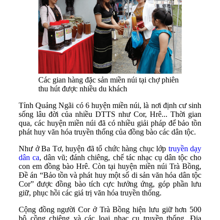
Các gian hàng đặc sản miền núi tại chợ phiên
thu hút được nhiều du khách
Tỉnh Quảng Ngãi có 6 huyện miền núi, là nơi định cư sinh
sống lâu đời của nhiều DTTS như Cor, Hrê... Thời gian
qua, các huyện miền núi đã có nhiều giải pháp để bảo tồn
phát huy văn hóa truyền thống của đồng bào các dân tộc.
Như ở Ba Tơ, huyện đã tổ chức hàng chục lớp
truyền dạy
dân ca
, dân vũ; đánh chiêng, chế tác nhạc cụ dân tộc cho
con em đồng bào Hrê. Còn tại huyện miền núi Trà Bồng,
Đề án “Bảo tồn và phát huy một số di sản văn hóa dân tộc
Cor” được đồng bào tích cực hưởng ứng, góp phần lưu
giữ, phục hồi các giá trị văn hóa truyền thống.
Cộng đồng người Cor ở Trà Bồng hiện lưu giữ hơn 500
bộ cồng chiêng và các loại nhạc cụ truyền thống. Địa