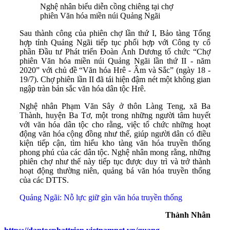
Nghệ nhân biểu diễn cồng chiêng tại chợ
phiên Văn hóa miền núi Quảng Ngãi
Sau thành công của phiên chợ lần thứ I, Bảo tàng Tổng
hợp tỉnh Quảng Ngãi tiếp tục phối hợp với Công ty cổ
phần Đầu tư Phát triển Đoàn Ánh Dương tổ chức “Chợ
phiên Văn hóa miền núi Quảng Ngãi lần thứ II - năm
2020” với chủ đề “Văn hóa Hrê - Âm và Sắc” (ngày 18 -
19/7). Chợ phiên lần II đã tái hiện đậm nét một không gian
ngập tràn bản sắc văn hóa dân tộc Hrê.
Nghệ nhân Phạm Văn Sây ở thôn Làng Teng, xã Ba
Thành, huyện Ba Tơ, một trong những người tâm huyết
với văn hóa dân tộc cho rằng, việc tổ chức những hoạt
động văn hóa cộng đồng như thế, giúp người dân có điều
kiện tiếp cận, tìm hiểu kho tàng văn hóa truyền thống
phong phú của các dân tộc. Nghệ nhân mong rằng, những
phiên chợ như thế này tiếp tục được duy trì và trở thành
hoạt động thường niên, quảng bá văn hóa truyền thống
của các DTTS.
Quảng Ngãi: Nỗ lực giữ gìn văn hóa truyền thống
Thành Nhân