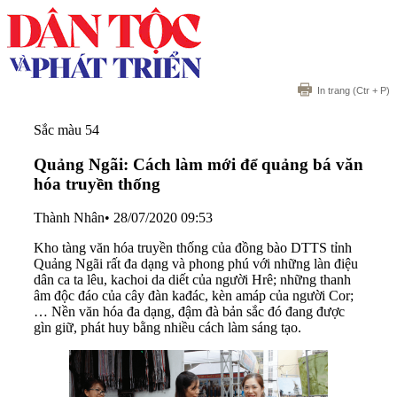
In trang
(Ctr + P)
Sắc màu 54
Quảng Ngãi: Cách làm mới để quảng bá văn
hóa truyền thống
Thành Nhân
•
28/07/2020 09:53
Kho tàng văn hóa truyền thống của đồng bào DTTS tỉnh
Quảng Ngãi rất đa dạng và phong phú với những làn điệu
dân ca ta lêu, kachoi da diết của người Hrê; những thanh
âm độc đáo của cây đàn kađác, kèn amáp của người Cor;
… Nền văn hóa đa dạng, đậm đà bản sắc đó đang được
gìn giữ, phát huy bằng nhiều cách làm sáng tạo.