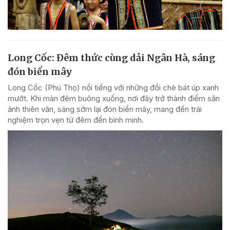
Long Cốc: Đêm thức cùng dải Ngân Hà, sáng
đón biển mây
Long Cốc (Phú Thọ) nổi tiếng với những đồi chè bát úp xanh
mướt. Khi màn đêm buông xuống, nơi đây trở thành điểm săn
ảnh thiên văn, sáng sớm lại đón biển mây, mang đến trải
nghiệm trọn vẹn từ đêm đến bình minh.