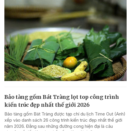
Bảo tàng gốm Bát Tràng lọt top công trình
kiến trúc đẹp nhất thế giới 2026
Bảo tàng gốm Bát Tràng được tạp chí du lịch Time Out (Anh)
xếp vào danh sách 26 công trình kiến trúc đẹp nhất thế giới
năm 2026. Đằng sau những đường cong hiện đại là câu