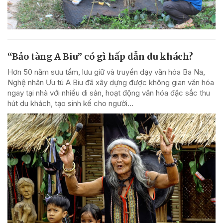
“Bảo tàng A Biu” có gì hấp dẫn du khách?
Hơn 50 năm sưu tầm, lưu giữ và truyền dạy văn hóa Ba Na,
Nghệ nhân Ưu tú A Biu đã xây dựng được không gian văn hóa
ngay tại nhà với nhiều di sản, hoạt động văn hóa đặc sắc thu
hút du khách, tạo sinh kế cho người...