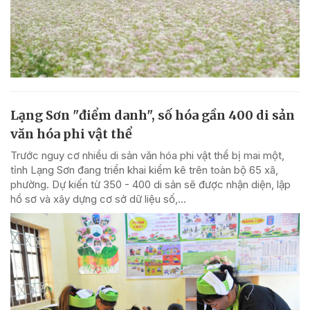
Lạng Sơn "điểm danh", số hóa gần 400 di sản
văn hóa phi vật thể
Trước nguy cơ nhiều di sản văn hóa phi vật thể bị mai một,
tỉnh Lạng Sơn đang triển khai kiểm kê trên toàn bộ 65 xã,
phường. Dự kiến từ 350 - 400 di sản sẽ được nhận diện, lập
hồ sơ và xây dựng cơ sở dữ liệu số,...