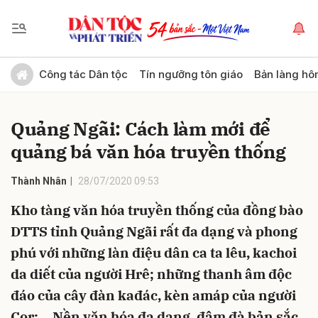
Gửi bình luận
Công tác Dân tộc
Tín ngưỡng tôn giáo
Bản làng hô
Quảng Ngãi: Cách làm mới để
quảng bá văn hóa truyền thống
Thành Nhân
28/07/2020 09:53
Kho tàng văn hóa truyền thống của đồng bào
Hủy
Gửi
DTTS tỉnh Quảng Ngãi rất đa dạng và phong
phú với những làn điệu dân ca ta lêu, kachoi
da diết của người Hrê; những thanh âm độc
đáo của cây đàn kađác, kèn amáp của người
Cor;… Nền văn hóa đa dạng, đậm đà bản sắc