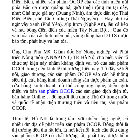
Điện Biên, nhiều sản phẩm OCOP của các tỉnh miền núi
phía Bắc đã được quảng bá, giới thiệu rộng rãi tại đây,
như: Chả mực giã tay (Quảng Ninh), ẩm thực dân tộc Thái
Điện Biên, chè Tân Cương (Thái Nguyên)… Hay như cá
ngừ vây xanh (Phú Yên), súp lươn (Nghệ An), lẩu cá kèo
và rau bông điên điển của miền Tây Nam Bộ… Qua đó
văn hóa của các tỉnh miền núi, vùng đồng bào DTTS được
bảo tồn, phát huy và lan tỏa.
Ông Chu Phú Mỹ, Giám đốc Sở Nông nghiệp và Phát
triển Nông thôn (NN&PTNT) TP. Hà Nội cho biết, việc tổ
chức sự kiện này nhằm khẳng định vai trò của sản phẩm
OCOP trong nền kinh tế thị trường hiện nay. Từ đây sẽ kết
nối, giao thương các sản phẩm OCOP vào các hệ thống
siêu thị, cửa hàng kinh doanh nông sản thực phẩm an toàn,
cửa hàng kinh doanh đồ thủ công mỹ nghệ, điểm giới
thiệu và bán
sản phẩm OCOP
, các sàn giao dịch điện tử,
bán hàng Online… để người tiêu dùng Thủ đô trong nước
và quốc tế nhận diện thương hiệu và tiêu thụ sản phẩm
OCOP.
Thực tế, Hà Nội là trung tâm với nhiều làng nghề, có
nhiều dư địa để phát triển sản phẩm OCOP. Đồng thời là
thị trường tiêu thụ rất lớn, là nơi kết nối, kích cầu tiêu dùng
sản phẩm OCOP có chất lượng tốt, phát huy được tiềm