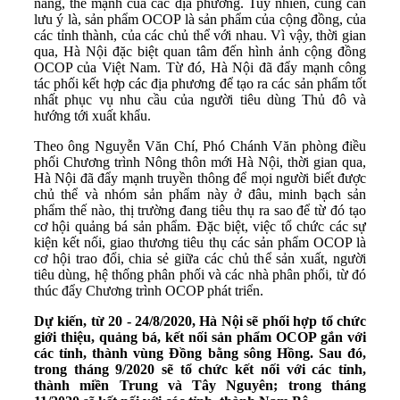
năng, thế mạnh của các địa phương. Tuy nhiên, cũng cần
lưu ý là, sản phẩm OCOP là sản phẩm của cộng đồng, của
các tỉnh thành, của các chủ thể với nhau. Vì vậy, thời gian
qua, Hà Nội đặc biệt quan tâm đến hình ảnh cộng đồng
OCOP của Việt Nam. Từ đó, Hà Nội đã đẩy mạnh công
tác phối kết hợp các địa phương để tạo ra các sản phẩm tốt
nhất phục vụ nhu cầu của người tiêu dùng Thủ đô và
hướng tới xuất khẩu.
Theo ông Nguyễn Văn Chí, Phó Chánh Văn phòng điều
phối Chương trình Nông thôn mới Hà Nội, thời gian qua,
Hà Nội đã đẩy mạnh truyền thông để mọi người biết được
chủ thể và nhóm sản phẩm này ở đâu, minh bạch sản
phẩm thế nào, thị trường đang tiêu thụ ra sao để từ đó tạo
cơ hội quảng bá sản phẩm. Đặc biệt, việc tổ chức các sự
kiện kết nối, giao thương tiêu thụ các sản phẩm OCOP là
cơ hội trao đổi, chia sẻ giữa các chủ thể sản xuất, người
tiêu dùng, hệ thống phân phối và các nhà phân phối, từ đó
thúc đẩy Chương trình OCOP phát triển.
Dự kiến, từ 20 - 24/8/2020, Hà Nội sẽ phối hợp tổ chức
giới thiệu, quảng bá, kết nối sản phẩm OCOP gắn với
các tỉnh, thành vùng Đồng bằng sông Hồng. Sau đó,
trong tháng 9/2020 sẽ tổ chức kết nối với các tỉnh,
thành miền Trung và Tây Nguyên; trong tháng