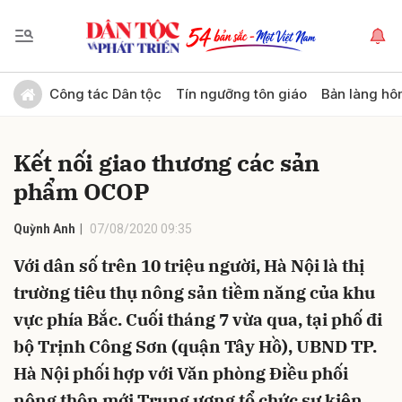
Gửi bình luận
Công tác Dân tộc
Tín ngưỡng tôn giáo
Bản làng hô
Kết nối giao thương các sản
phẩm OCOP
Quỳnh Anh
07/08/2020 09:35
Với dân số trên 10 triệu người, Hà Nội là thị
Hủy
Gửi
trường tiêu thụ nông sản tiềm năng của khu
vực phía Bắc. Cuối tháng 7 vừa qua, tại phố đi
bộ Trịnh Công Sơn (quận Tây Hồ), UBND TP.
Hà Nội phối hợp với Văn phòng Điều phối
nông thôn mới Trung ương tổ chức sự kiện