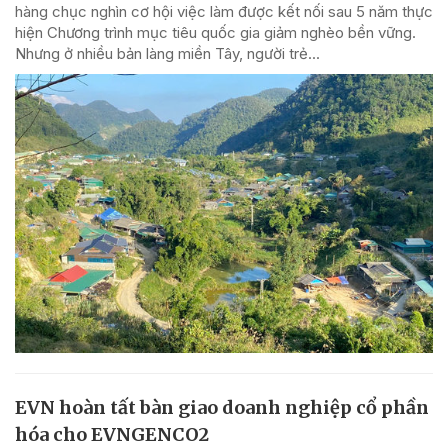
hàng chục nghìn cơ hội việc làm được kết nối sau 5 năm thực
hiện Chương trình mục tiêu quốc gia giảm nghèo bền vững.
Nhưng ở nhiều bản làng miền Tây, người trẻ...
EVN hoàn tất bàn giao doanh nghiệp cổ phần
hóa cho EVNGENCO2