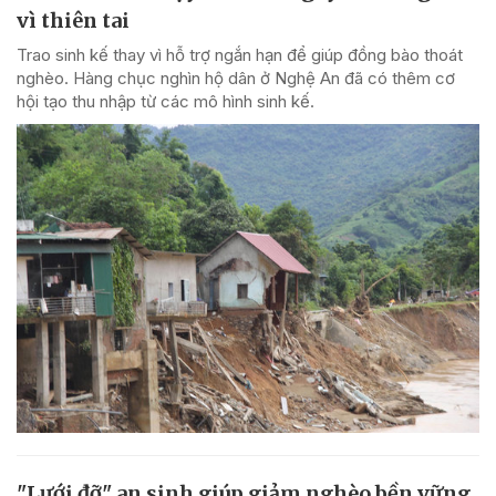
vì thiên tai
Trao sinh kế thay vì hỗ trợ ngắn hạn để giúp đồng bào thoát
nghèo. Hàng chục nghìn hộ dân ở Nghệ An đã có thêm cơ
hội tạo thu nhập từ các mô hình sinh kế.
"Lưới đỡ" an sinh giúp giảm nghèo bền vững