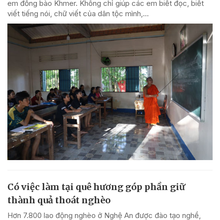
em đồng bào Khmer. Không chỉ giúp các em biết đọc, biết
viết tiếng nói, chữ viết của dân tộc mình,...
Có việc làm tại quê hương góp phần giữ
thành quả thoát nghèo
Hơn 7.800 lao động nghèo ở Nghệ An được đào tạo nghề,