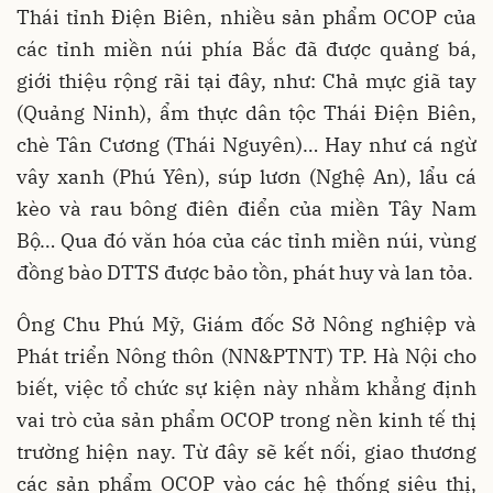
Thái tỉnh Điện Biên, nhiều sản phẩm OCOP của
các tỉnh miền núi phía Bắc đã được quảng bá,
giới thiệu rộng rãi tại đây, như: Chả mực giã tay
(Quảng Ninh), ẩm thực dân tộc Thái Điện Biên,
chè Tân Cương (Thái Nguyên)… Hay như cá ngừ
vây xanh (Phú Yên), súp lươn (Nghệ An), lẩu cá
kèo và rau bông điên điển của miền Tây Nam
Bộ… Qua đó văn hóa của các tỉnh miền núi, vùng
đồng bào DTTS được bảo tồn, phát huy và lan tỏa.
Ông Chu Phú Mỹ, Giám đốc Sở Nông nghiệp và
Phát triển Nông thôn (NN&PTNT) TP. Hà Nội cho
biết, việc tổ chức sự kiện này nhằm khẳng định
vai trò của sản phẩm OCOP trong nền kinh tế thị
trường hiện nay. Từ đây sẽ kết nối, giao thương
các sản phẩm OCOP vào các hệ thống siêu thị,