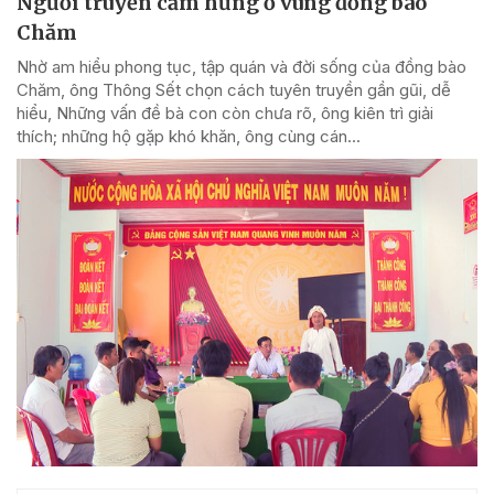
Người truyền cảm hứng ở vùng đồng bào
Chăm
Nhờ am hiểu phong tục, tập quán và đời sống của đồng bào
Chăm, ông Thông Sết chọn cách tuyên truyền gần gũi, dễ
hiểu, Những vấn đề bà con còn chưa rõ, ông kiên trì giải
thích; những hộ gặp khó khăn, ông cùng cán...