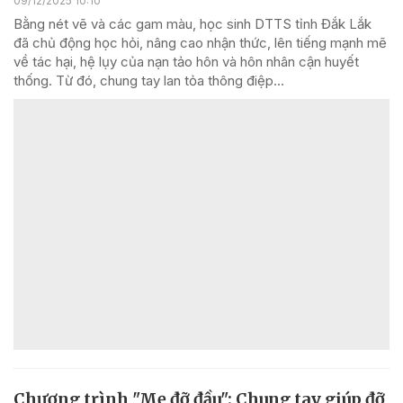
09/12/2025 10:10
Bằng nét vẽ và các gam màu, học sinh DTTS tỉnh Đắk Lắk
đã chủ động học hỏi, nâng cao nhận thức, lên tiếng mạnh mẽ
về tác hại, hệ lụy của nạn tảo hôn và hôn nhân cận huyết
thống. Từ đó, chung tay lan tỏa thông điệp...
Chương trình "Mẹ đỡ đầu": Chung tay giúp đỡ