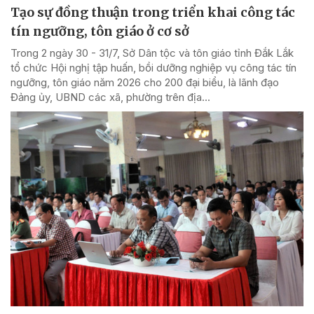
Tạo sự đồng thuận trong triển khai công tác
tín ngưỡng, tôn giáo ở cơ sở
Trong 2 ngày 30 - 31/7, Sở Dân tộc và tôn giáo tỉnh Đắk Lắk
tổ chức Hội nghị tập huấn, bồi dưỡng nghiệp vụ công tác tín
ngưỡng, tôn giáo năm 2026 cho 200 đại biểu, là lãnh đạo
Đảng ủy, UBND các xã, phường trên địa...