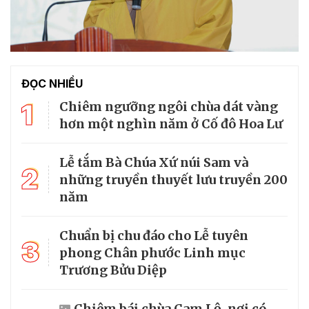
ĐỌC NHIỀU
1
Chiêm ngưỡng ngôi chùa dát vàng
hơn một nghìn năm ở Cố đô Hoa Lư
Lễ tắm Bà Chúa Xứ núi Sam và
2
những truyền thuyết lưu truyền 200
năm
Chuẩn bị chu đáo cho Lễ tuyên
3
phong Chân phước Linh mục
Trương Bửu Diệp
Chiêm bái chùa Cam Lộ, nơi có