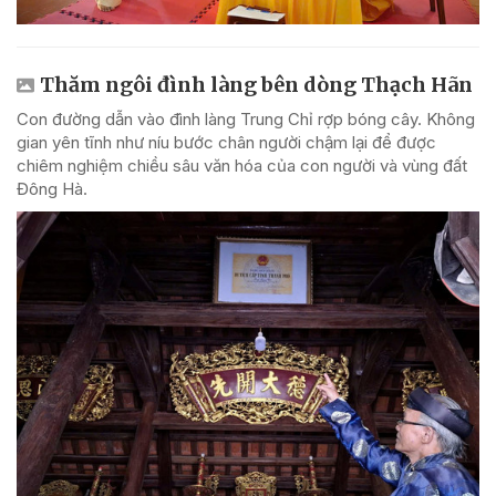
Thăm ngôi đình làng bên dòng Thạch Hãn
Con đường dẫn vào đình làng Trung Chỉ rợp bóng cây. Không
gian yên tĩnh như níu bước chân người chậm lại để được
chiêm nghiệm chiều sâu văn hóa của con người và vùng đất
Đông Hà.