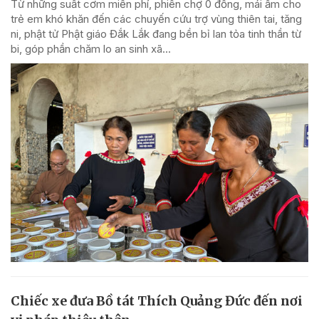
Từ những suất cơm miễn phí, phiên chợ 0 đồng, mái ấm cho
trẻ em khó khăn đến các chuyến cứu trợ vùng thiên tai, tăng
ni, phật tử Phật giáo Đắk Lắk đang bền bỉ lan tỏa tinh thần từ
bi, góp phần chăm lo an sinh xã...
Chiếc xe đưa Bồ tát Thích Quảng Đức đến nơi