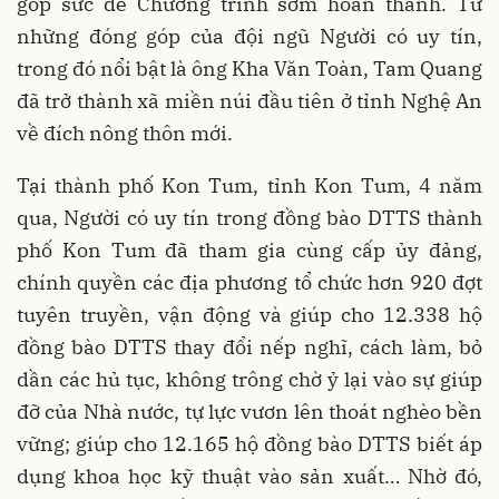
góp sức để Chương trình sớm hoàn thành. Từ
những đóng góp của đội ngũ Người có uy tín,
trong đó nổi bật là ông Kha Văn Toàn, Tam Quang
đã trở thành xã miền núi đầu tiên ở tỉnh Nghệ An
về đích nông thôn mới.
Tại thành phố Kon Tum, tỉnh Kon Tum, 4 năm
qua, Người có uy tín trong đồng bào DTTS thành
phố Kon Tum đã tham gia cùng cấp ủy đảng,
chính quyền các địa phương tổ chức hơn 920 đợt
tuyên truyền, vận động và giúp cho 12.338 hộ
đồng bào DTTS thay đổi nếp nghĩ, cách làm, bỏ
dần các hủ tục, không trông chờ ỷ lại vào sự giúp
đỡ của Nhà nước, tự lực vươn lên thoát nghèo bền
vững; giúp cho 12.165 hộ đồng bào DTTS biết áp
dụng khoa học kỹ thuật vào sản xuất… Nhờ đó,