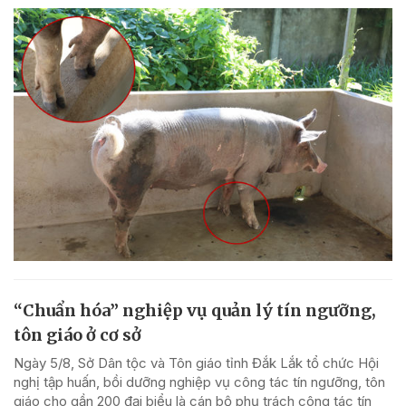
“Chuẩn hóa” nghiệp vụ quản lý tín ngưỡng,
tôn giáo ở cơ sở
Ngày 5/8, Sở Dân tộc và Tôn giáo tỉnh Đắk Lắk tổ chức Hội
nghị tập huấn, bồi dưỡng nghiệp vụ công tác tín ngưỡng, tôn
giáo cho gần 200 đại biểu là cán bộ phụ trách công tác tín