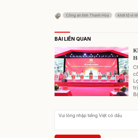
Công an tỉnh Thanh Hóa
khởi tố vì n
BÀI LIÊN QUAN
K
H
C
cô
L
tr
Bộ