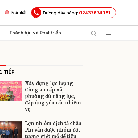
Đường dây nóng:
02437674981
Mới nhất
Thành tựu và Phát triển
 TIẾP
Xây dựng lực lượng
Công an cấp xã,
phường đủ năng lực,
đáp ứng yêu cầu nhiệm
ửi
vụ
Lợn nhiễm dịch tả châu
Phi vẫn được nhóm đối
tượng giết mổ để tiêu