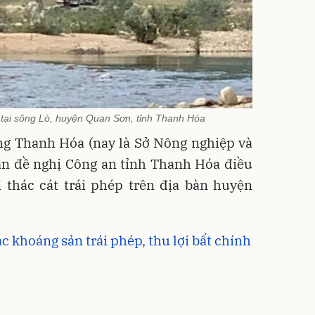
p tại sông Lò, huyện Quan Sơn, tỉnh Thanh Hóa
ng Thanh Hóa (nay là Sở Nông nghiệp và
ản đề nghị Công an tỉnh Thanh Hóa điều
i thác cát trái phép trên địa bàn huyện
ác khoáng sản trái phép, thu lợi bất chính