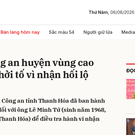
Thứ Năm,
06/08/2026
bình luận
Bản làng hôm nay
Sắc màu 54
Người giữ lửa
Media
g an huyện vùng cao
ĐỌC
ởi tố vì nhận hối lộ
a, Công an tỉnh Thanh Hóa đã ban hành
Hủy
G
đối với ông Lê Minh Tứ (sinh năm 1968,
Thanh Hóa) để điều tra hành vi nhận