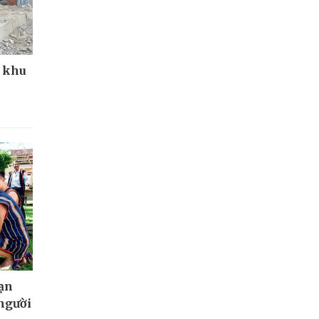
g khu
bạn
 người