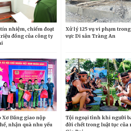
 tín nhiệm, chiếm đoạt
Xử lý 125 vụ vi phạm tron
triệu đồng của công ty
vực Di sản Tràng An
ài
 Xơ Đăng giao nộp
Tội ngoại tình khi người 
chế, nhận quà nhu yếu
đời chết trong luật tục của