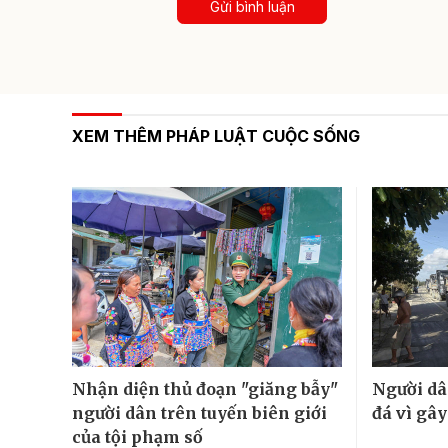
Gửi bình luận
XEM THÊM PHÁP LUẬT CUỘC SỐNG
Nhận diện thủ đoạn "giăng bẫy"
Người dâ
người dân trên tuyến biên giới
đá vì gâ
của tội phạm số