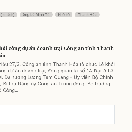
hận hối lộ
ông Lê Minh Tứ
Khởi tố
Thanh Hóa
hởi công dự án doanh trại Công an tỉnh Thanh
óa
hiều 27/3, Công an tỉnh Thanh Hóa tổ chức Lễ khởi
ng dự án doanh trại, đóng quân tại số 1A Đại lộ Lê
ợi. Đại tướng Lương Tam Quang - Ủy viên Bộ Chính
ị, Bí thư Đảng ủy Công an Trung ương, Bộ trưởng
 Công...