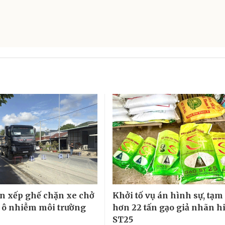
n xếp ghế chặn xe chở
Khởi tố vụ án hình sự, tạm
y ô nhiễm môi trường
hơn 22 tấn gạo giả nhãn h
ST25