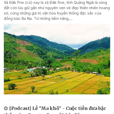
Xã Đăk Pne (cũ) nay là xã Đăk Rve, tỉnh Quảng Ngãi là vùng
đất còn lưu giữ gần như nguyên vẹn vẻ đẹp thiên nhiên hoang
sơ, cùng những giá trị văn hóa truyền thống đặc sắc của
đồng bào Ba Na. Từ những tiềm năng,...
[Podcast] Lễ "Ma khô" - Cuộc tiễn đưa bậc