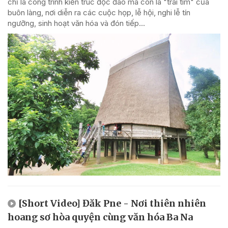
chỉ là công trình kiến trúc độc đáo mà còn là "trái tim" của
buôn làng, nơi diễn ra các cuộc họp, lễ hội, nghi lễ tín
ngưỡng, sinh hoạt văn hóa và đón tiếp...
[Short Video] Đăk Pne - Nơi thiên nhiên
hoang sơ hòa quyện cùng văn hóa Ba Na