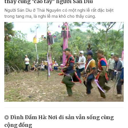
thầy cúng "cao tay" người Sán Dìu
Người Sán Dìu ở Thái Nguyên có một nghi lễ rất đặc biệt
trong tang ma, là nghi lễ ma khô cho thầy cúng.
Đình Đầm Hà: Nơi di sản vẫn sống cùng
cộng đồng