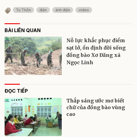
Tu Thôn
điện
ánh điện
video
BÀI LIÊN QUAN
Nỗ lực khắc phục điểm
sạt lở, ổn định đời sống
đồng bào Xơ Đăng xã
Ngọc Linh
ĐỌC TIẾP
Thắp sáng ước mơ biết
chữ của đồng bào vùng
cao