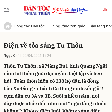
Gửi bình luận
Công tác Dân tộc
Tín ngưỡng tôn giáo
Bản làng hô
Điện về tỏa sáng Tu Thôn
Ngọc Chí
02/04/2026 17:24
Thôn Tu Thôn, xã Măng Bút, tỉnh Quảng Ngãi
nằm lọt thỏm giữa đại ngàn, biệt lập và heo
Hủy
Gửi
hút. Toàn thôn hiện có 238 hộ dân là đồng
bào Xơ Đăng - nhánh Ca Dong sinh sống ở 2
cụm dân cư 3A và 3B. Suốt nhiều năm, nơi
đây được nhắc đến như một “ngôi làng nhiều
không”: Không điện lưới, không sóng điện